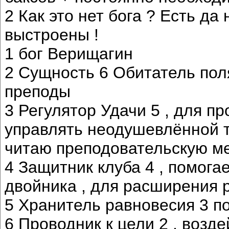
2 Как это нет бога ? Есть да
выстроены !
1 бог Верищагин
2 Сущность 6 Обитатель поля
преподы
3 Регулятор Удачи 5 , для п
управлять неодушевлённой 
читаю преподовательскую ме
4 Защитник клуба 4 , помога
двойника , для расширения р
5 Хранитель равновесия 3 по
6 Проводник к цели 2 , возд