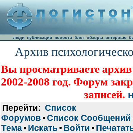
люди
публикации
новости
блог
обзоры
интервью
б
Архив психологическо
Вы просматриваете архив
2002-2008 год. Форум зак
записей.
Н
Перейти:
Список
Форумов
•
Список Сообщений
Тема
•
Искать
•
Войти
•
Печатат