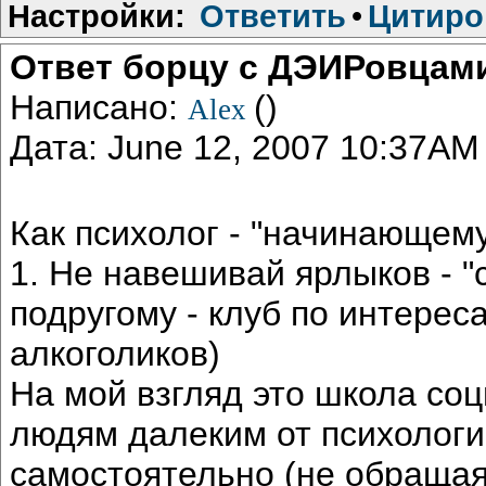
Настройки:
Ответить
•
Цитиро
Ответ борцу с ДЭИРовцам
Написано:
()
Alex
Дата: June 12, 2007 10:37AM
Как психолог - "начинающему
1. Не навешивай ярлыков - "с
подругому - клуб по интереса
алкоголиков)
На мой взгляд это школа со
людям далеким от психологи
самостоятельно (не обраща