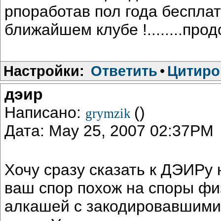
рпоработав пол года бесплат
ближайшем клубе !........про
Настройки:
Ответить
•
Цитиро
дэир
Написано:
()
grymzik
Дата: May 25, 2007 02:37PM
Хочу сразу сказать к ДЭИРу 
ваш спор похож на споры фи
алкашей с закодировавшимис