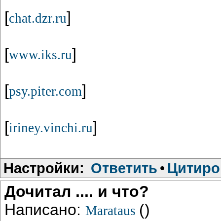
[
]
chat.dzr.ru
[
]
www.iks.ru
[
]
psy.piter.com
[
]
iriney.vinchi.ru
Настройки:
Ответить
•
Цитиро
Дочитал .... и что?
Написано:
()
Marataus