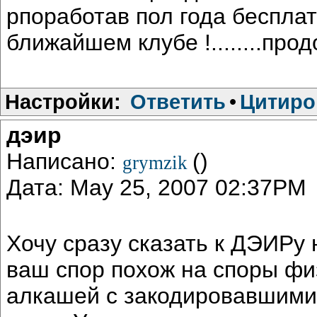
рпоработав пол года бесплат
ближайшем клубе !........про
Настройки:
Ответить
•
Цитиро
дэир
Написано:
()
grymzik
Дата: May 25, 2007 02:37PM
Хочу сразу сказать к ДЭИРу 
ваш спор похож на споры фи
алкашей с закодировавшимис