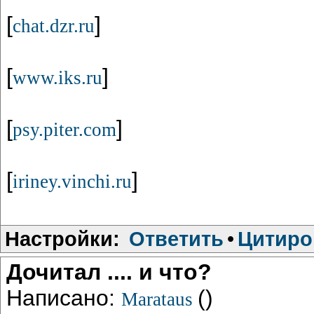
[
]
chat.dzr.ru
[
]
www.iks.ru
[
]
psy.piter.com
[
]
iriney.vinchi.ru
Настройки:
Ответить
•
Цитиро
Дочитал .... и что?
Написано:
()
Marataus