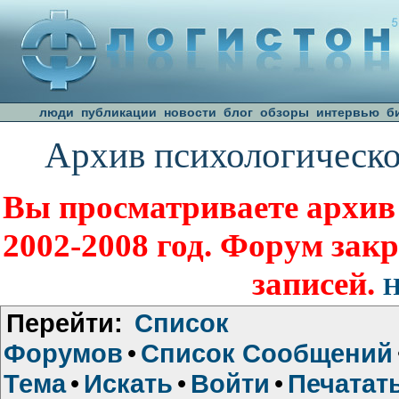
люди
публикации
новости
блог
обзоры
интервью
б
Архив психологическо
Вы просматриваете архив
2002-2008 год. Форум зак
записей.
Н
Перейти:
Список
Форумов
•
Список Сообщений
Тема
•
Искать
•
Войти
•
Печатат