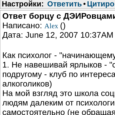
Настройки:
Ответить
•
Цитиро
Ответ борцу с ДЭИРовцам
Написано:
()
Alex
Дата: June 12, 2007 10:37AM
Как психолог - "начинающему
1. Не навешивай ярлыков - "с
подругому - клуб по интереса
алкоголиков)
На мой взгляд это школа со
людям далеким от психологи
самостоятельно (не обраща