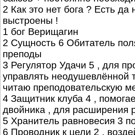
2 Как это нет бога ? Есть да
выстроены !
1 бог Верищагин
2 Сущность 6 Обитатель поля
преподы
3 Регулятор Удачи 5 , для п
управлять неодушевлённой 
читаю преподовательскую ме
4 Защитник клуба 4 , помога
двойника , для расширения р
5 Хранитель равновесия 3 по
6 Проводник к цели 2 , возд