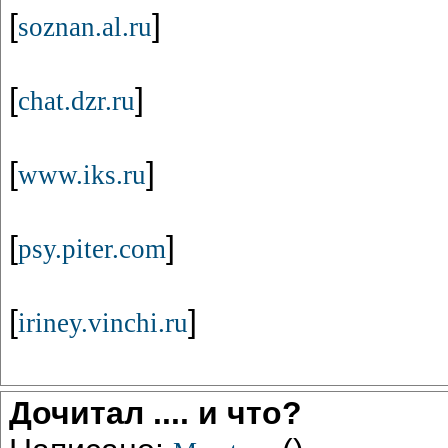
[
]
soznan.al.ru
[
]
chat.dzr.ru
[
]
www.iks.ru
[
]
psy.piter.com
[
]
iriney.vinchi.ru
Дочитал .... и что?