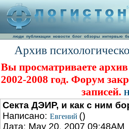
люди
публикации
новости
блог
обзоры
интервью
б
Архив психологическо
Вы просматриваете архив
2002-2008 год. Форум зак
записей.
Н
Секта ДЭИР, и как с ним бо
Написано:
()
Евгений
Дата: May 20, 2007 09:48AM