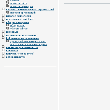
новости сайта
новости партнеров
каталог психологических организаций
новости организаций
каталог психологов
психологический блог
обзоры и рецензии
обзоры книг
обзоры сайтов
интервью
журналы по психологии
библиотека по психологии
архив учебных материалов по
психологии и смежным наукам
вакансии для психологов
о проекте
ключевые слова (теги)
архив новостей