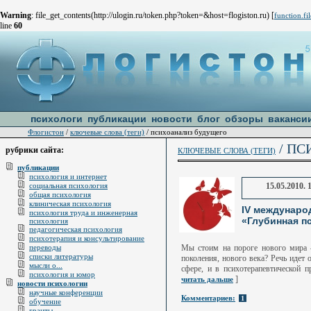
Warning
: file_get_contents(http://ulogin.ru/token.php?token=&host=flogiston.ru) [
function.fi
line
60
психологи
публикации
новости
блог
обзоры
ваканси
Флогистон
ключевые слова (теги)
/
/ психоанализ будущего
/ ПС
рубрики сайта:
КЛЮЧЕВЫЕ СЛОВА (ТЕГИ)
публикации
психология и интернет
социальная психология
15.05.2010. 
общая психология
клиническая психология
IV междунаро
психология труда и инженерная
«Глубинная пс
психология
педагогическая психология
психотерапия и консультирование
переводы
Мы стоим на пороге нового мира 
списки литературы
поколения, нового века? Речь идет 
мысли о...
сфере, и в психотерапевтической 
психология и юмор
]
читать дальше
новости психологии
научные конференции
Комментариев:
1
обучение
гранты