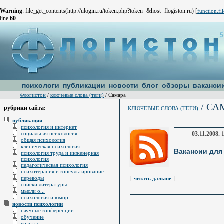
Warning
: file_get_contents(http://ulogin.ru/token.php?token=&host=flogiston.ru) [
function.fi
line
60
психологи
публикации
новости
блог
обзоры
ваканси
Флогистон
ключевые слова (теги)
/
/ Самара
/ СА
рубрики сайта:
КЛЮЧЕВЫЕ СЛОВА (ТЕГИ)
публикации
психология и интернет
социальная психология
03.11.2008. 
общая психология
клиническая психология
Вакансии для
психология труда и инженерная
психология
педагогическая психология
психотерапия и консультирование
переводы
[
]
читать дальше
списки литературы
мысли о...
психология и юмор
новости психологии
научные конференции
обучение
гранты