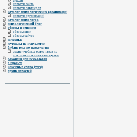
новости сайта
новости партнеров
каталог психологических организаций
новости организаций
каталог психологов
психологический блог
обзоры и рецензии
обзоры книг
обзоры сайтов
интервью
журналы по психологии
библиотека по психологии
архив учебных материалов по
психологии и смежным наукам
вакансии для психологов
о проекте
ключевые слова (теги)
архив новостей