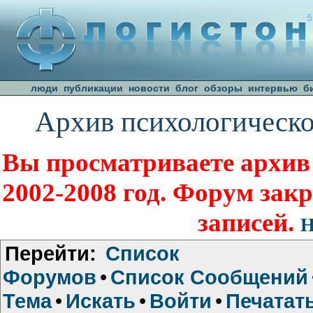
люди
публикации
новости
блог
обзоры
интервью
б
Архив психологическо
Вы просматриваете архив
2002-2008 год. Форум зак
записей.
Н
Перейти:
Список
Форумов
•
Список Сообщений
Тема
•
Искать
•
Войти
•
Печатат