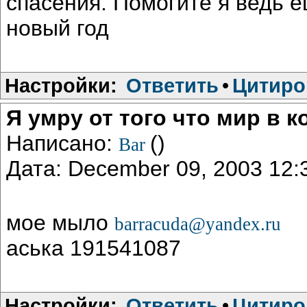
спасения. Помогите я ведь е
новый год
Настройки:
Ответить
•
Цитиро
Я умру от того что мир в 
Написано:
()
Bar
Дата: December 09, 2003 12
мое мыло
barracuda@yandex.ru
аська 191541087
Настройки:
Ответить
•
Цитиро