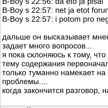
B-Boy s 22:56: da eto ja pisal
B-Boy s 22:57: net ja etot fo
B-Boy s 22:57: i potom pro neg
дальше он высказывает мнен
задает много вопросов...
я пока склоняюсь к тому, что
тему содержания первоначал
только туманно намекает на
проблемы....
когда закончится разговор, н