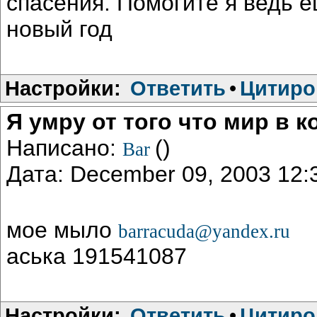
спасения. Помогите я ведь е
новый год
Настройки:
Ответить
•
Цитиро
Я умру от того что мир в 
Написано:
()
Bar
Дата: December 09, 2003 12
мое мыло
barracuda@yandex.ru
аська 191541087
Настройки:
Ответить
•
Цитиро