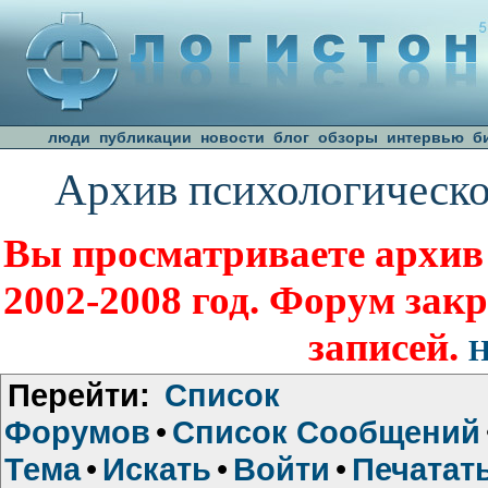
люди
публикации
новости
блог
обзоры
интервью
б
Архив психологическо
Вы просматриваете архив
2002-2008 год. Форум зак
записей.
Н
Перейти:
Список
Форумов
•
Список Сообщений
Тема
•
Искать
•
Войти
•
Печатат