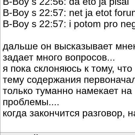
B-Boy s 22:56: da eto ja pisal
B-Boy s 22:57: net ja etot fo
B-Boy s 22:57: i potom pro neg
дальше он высказывает мнен
задает много вопросов...
я пока склоняюсь к тому, что
тему содержания первоначал
только туманно намекает на
проблемы....
когда закончится разговор, н