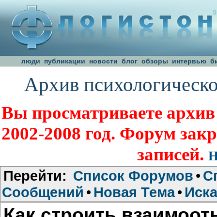
люди
публикации
новости
блог
обзоры
интервью
б
Архив психологическо
Вы просматриваете архив
2002-2008 год. Форум зак
записей.
Н
Перейти:
Список Форумов
•
С
Сообщений
•
Новая Тема
•
Иска
Как строить взаимоо