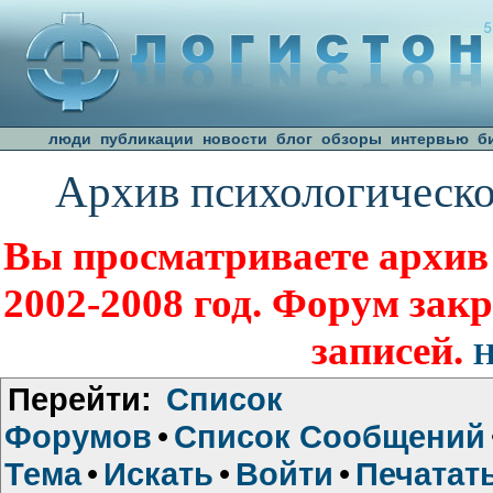
люди
публикации
новости
блог
обзоры
интервью
б
Архив психологическо
Вы просматриваете архив
2002-2008 год. Форум зак
записей.
Н
Перейти:
Список
Форумов
•
Список Сообщений
Тема
•
Искать
•
Войти
•
Печатат