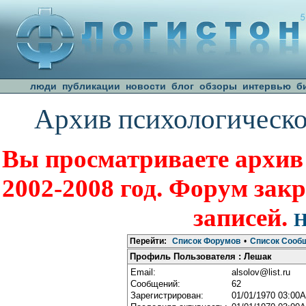
люди
публикации
новости
блог
обзоры
интервью
б
Архив психологическо
Вы просматриваете архив
2002-2008 год. Форум зак
записей.
Н
Перейти:
Список Форумов
•
Список Сооб
Профиль Пользователя : Лешак
Email:
alsolov@list.ru
Сообщений:
62
Зарегистрирован:
01/01/1970 03:00