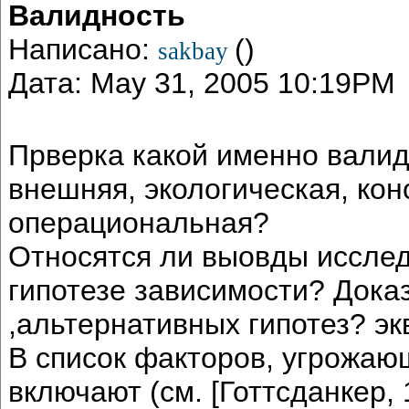
Валидность
Написано:
()
sakbay
Дата: May 31, 2005 10:19PM
Прверка какой именно валид
внешняя, экологическая, кон
операциональная?
Относятся ли выовды исслед
гипотезе зависимости? Дока
,альтернативных гипотез? э
В список факторов, угрожаю
включают (см. [Готтсданкер,