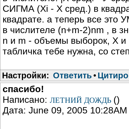
СИГМА (Хi - Х сред.) в квадр
квадрате. а теперь все эт
в числителе (n+m-2)nm , в з
n и m - объемы выборок, Х и 
табличка тебе нужна, со сте
Настройки:
Ответить
•
Цитиро
спасибо!
Написано:
()
ЛЕТНИЙ ДОЖДЬ
Дата: June 09, 2005 10:28AM