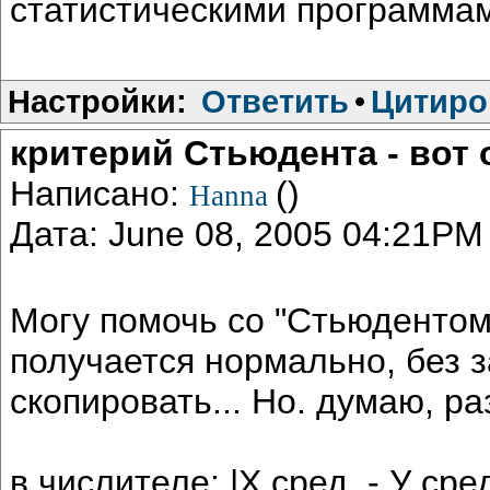
статистическими программам
Настройки:
Ответить
•
Цитиро
критерий Стьюдента - вот 
Написано:
()
Hanna
Дата: June 08, 2005 04:21PM
Могу помочь со "Стьюдентом
получается нормально, без 
скопировать... Но. думаю, р
в числителе: |Х сред. - У ср