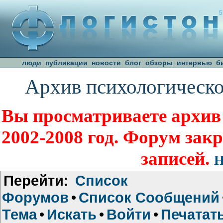
люди
публикации
новости
блог
обзоры
интервью
б
Архив психологическо
Вы просматриваете архив
2002-2008 год. Форум зак
записей.
Н
Перейти:
Список
Форумов
•
Список Сообщений
Тема
•
Искать
•
Войти
•
Печатат