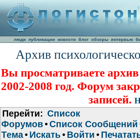
люди
публикации
новости
блог
обзоры
интервью
б
Архив психологическо
Вы просматриваете архив
2002-2008 год. Форум зак
записей.
Н
Перейти:
Список
Форумов
•
Список Сообщений
Тема
•
Искать
•
Войти
•
Печатат