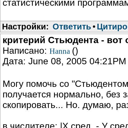
статистическими программам
Настройки:
Ответить
•
Цитиро
критерий Стьюдента - вот 
Написано:
()
Hanna
Дата: June 08, 2005 04:21PM
Могу помочь со "Стьюдентом
получается нормально, без 
скопировать... Но. думаю, р
в числителе: |Х сред. - У ср