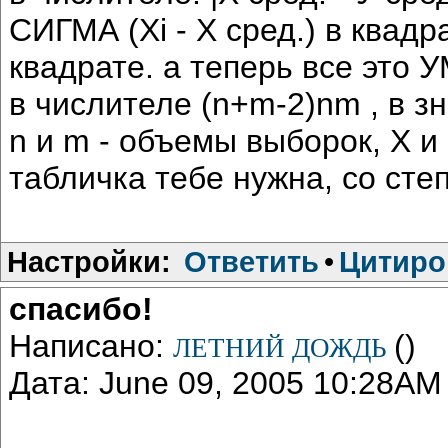
СИГМА (Хi - Х сред.) в квадр
квадрате. а теперь все эт
в числителе (n+m-2)nm , в з
n и m - объемы выборок, Х и 
табличка тебе нужна, со сте
Настройки:
Ответить
•
Цитиро
спасибо!
Написано:
()
ЛЕТНИЙ ДОЖДЬ
Дата: June 09, 2005 10:28AM