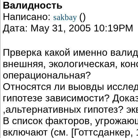
Валидность
Написано:
()
sakbay
Дата: May 31, 2005 10:19PM
Прверка какой именно валид
внешняя, экологическая, кон
операциональная?
Относятся ли выовды исслед
гипотезе зависимости? Дока
,альтернативных гипотез? э
В список факторов, угрожаю
включают (см. [Готтсданкер,