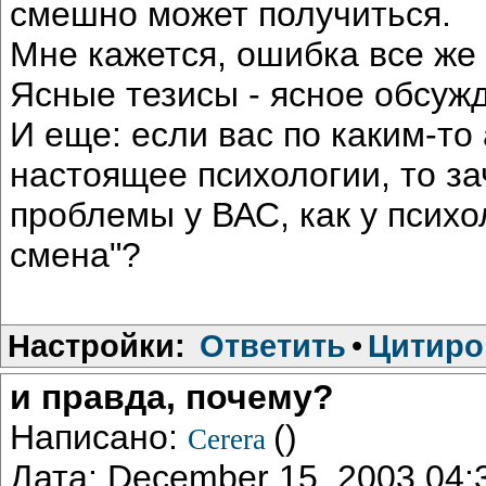
смешно может получиться.
Мне кажется, ошибка все же
Ясные тезисы - ясное обсуж
И еще: если вас по каким-то
настоящее психологии, то з
проблемы у ВАС, как у психол
смена"?
Настройки:
Ответить
•
Цитиро
и правда, почему?
Написано:
()
Cerera
Дата: December 15, 2003 04