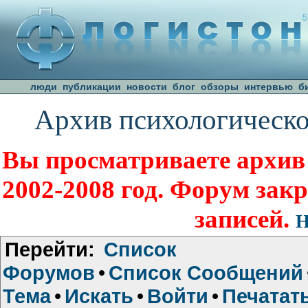
люди
публикации
новости
блог
обзоры
интервью
б
Архив психологическо
Вы просматриваете архив
2002-2008 год. Форум зак
записей.
Н
Перейти:
Список
Форумов
•
Список Сообщений
Тема
•
Искать
•
Войти
•
Печатат