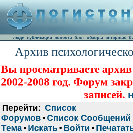
люди
публикации
новости
блог
обзоры
интервью
б
Архив психологическо
Вы просматриваете архив
2002-2008 год. Форум зак
записей.
Н
Перейти:
Список
Форумов
•
Список Сообщений
Тема
•
Искать
•
Войти
•
Печатат