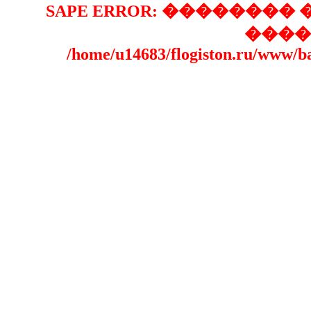
SAPE ERROR: �������
����
/home/u14683/flogiston.ru/www/b