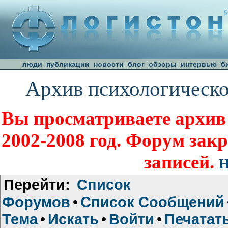
люди
публикации
новости
блог
обзоры
интервью
б
Архив психологическо
Вы просматриваете архив
2002-2008 год. Форум зак
записей.
Н
Перейти:
Список
Форумов
•
Список Сообщений
Тема
•
Искать
•
Войти
•
Печатат