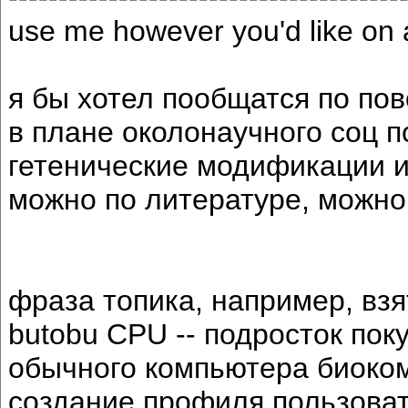
use me however you'd like on a
я бы хотел пообщатся по по
в плане околонаучного соц п
гетенические модификации и 
можно по литературе, можн
фраза топика, например, взя
butobu CPU -- подросток пок
обычного компьютера биоком
создание профиля пользоват