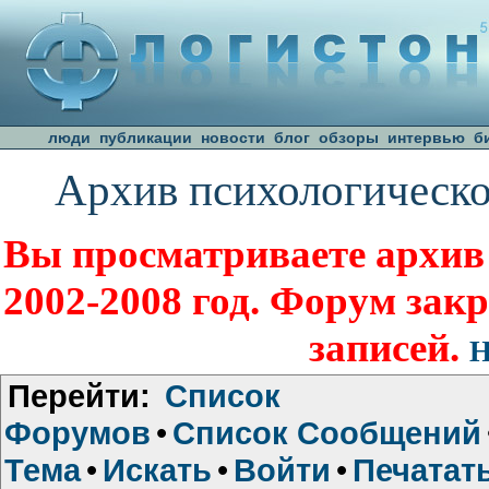
люди
публикации
новости
блог
обзоры
интервью
б
Архив психологическо
Вы просматриваете архив
2002-2008 год. Форум зак
записей.
Н
Перейти:
Список
Форумов
•
Список Сообщений
Тема
•
Искать
•
Войти
•
Печатат