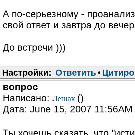
А по-серьезному - проанали
свой ответ и завтра до вече
До встречи )))
Настройки:
Ответить
•
Цитиро
вопрос
Написано:
()
Лешак
Дата: June 15, 2007 11:56AM
Ты хочешь сказать, что "ист