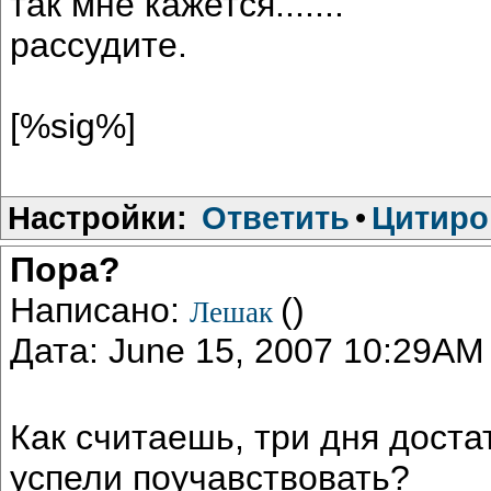
так мне кажется.......
рассудите.
[%sig%]
Настройки:
Ответить
•
Цитиро
Пора?
Написано:
()
Лешак
Дата: June 15, 2007 10:29AM
Как считаешь, три дня дост
успели поучавствовать?