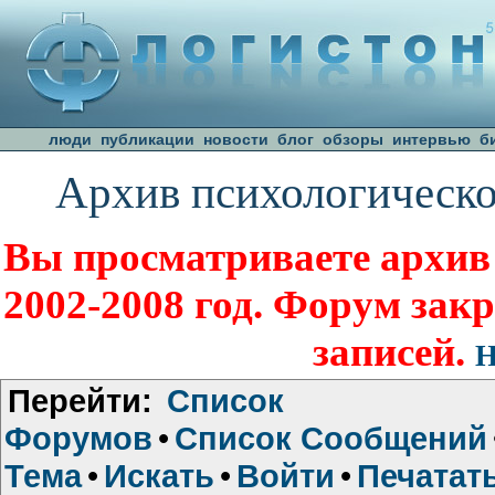
люди
публикации
новости
блог
обзоры
интервью
б
Архив психологическо
Вы просматриваете архив
2002-2008 год. Форум зак
записей.
Н
Перейти:
Список
Форумов
•
Список Сообщений
Тема
•
Искать
•
Войти
•
Печатат