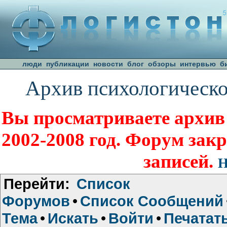
люди
публикации
новости
блог
обзоры
интервью
б
Архив психологическо
Вы просматриваете архив
2002-2008 год. Форум зак
записей.
Н
Перейти:
Список
Форумов
•
Список Сообщений
Тема
•
Искать
•
Войти
•
Печатат