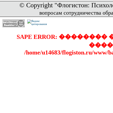
© Copyright "Флогистон: Психол
вопросам сотрудничества обр
SAPE ERROR: �������
����
/home/u14683/flogiston.ru/www/b