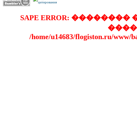
SAPE ERROR: �������
����
/home/u14683/flogiston.ru/www/b