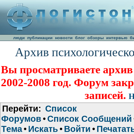
люди
публикации
новости
блог
обзоры
интервью
б
Архив психологическо
Вы просматриваете архив
2002-2008 год. Форум зак
записей.
Н
Перейти:
Список
Форумов
•
Список Сообщений
Тема
•
Искать
•
Войти
•
Печатат