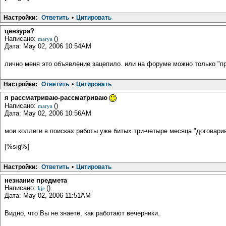
Настройки:
Ответить
•
Цитировать
цензура?
Написано:
()
marya
Дата: May 02, 2006 10:54AM
лично меня это объявление зацепило. или на форуме можно только "п
Настройки:
Ответить
•
Цитировать
я рассматриваю-рассматриваю
Написано:
()
marya
Дата: May 02, 2006 10:56AM
мои коллеги в поисках работы уже битых три-четыре месяца "договари
[%sig%]
Настройки:
Ответить
•
Цитировать
незнание предмета
Написано:
()
kje
Дата: May 02, 2006 11:51AM
Видно, что Вы не знаете, как работают вечерники.