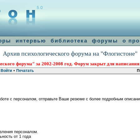
оры
интервью
библиотека
форумы
о про
Архив психологического форума на "Флогистоне"
еского форума" за 2002-2008 год. Форум закрыт для написания
Войти
•
Печатать
П
аботе с персоналом, отправьте Ваше резюме с более подробным описани
авления персоналом.
ность от 1 года