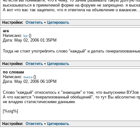
но если вы понимаете, что к чему, то зачем развивать такую долгую п
высказываться в приемлемой форме на форуме не запрещено. я высказа
А вот что вас так зацепило, что я ответила на объявление о вакансии...
Настройки:
Ответить
•
Цитировать
ага
Написано:
()
kje
Дата: May 02, 2006 01:35PM
Тогда не стоит употреблять слово "каждый" и делать генерализованны
Настройки:
Ответить
•
Цитировать
по словам
Написано:
()
marya
Дата: May 02, 2006 06:10PM
Слово "каждый" относилось к "знающим" о том, что выпускники ВУЗов 
А что касается "генерализованный обобщений", то тут Вы абсолютно пр
не владею статистическими данными.
[%sig%]
Настройки:
Ответить
•
Цитировать