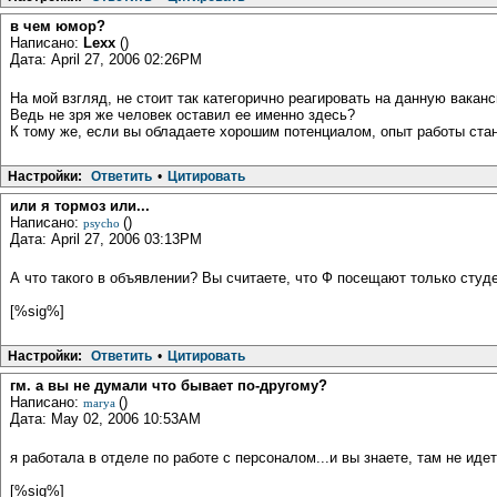
в чем юмор?
Написано:
Lexx
()
Дата: April 27, 2006 02:26PM
На мой взгляд, не стоит так категорично реагировать на данную вакан
Ведь не зря же человек оставил ее именно здесь?
К тому же, если вы обладаете хорошим потенциалом, опыт работы стано
Настройки:
Ответить
•
Цитировать
или я тормоз или...
Написано:
()
psycho
Дата: April 27, 2006 03:13PM
А что такого в объявлении? Вы считаете, что Ф посещают только студ
[%sig%]
Настройки:
Ответить
•
Цитировать
гм. а вы не думали что бывает по-другому?
Написано:
()
marya
Дата: May 02, 2006 10:53AM
я работала в отделе по работе с персоналом...и вы знаете, там не ид
[%sig%]