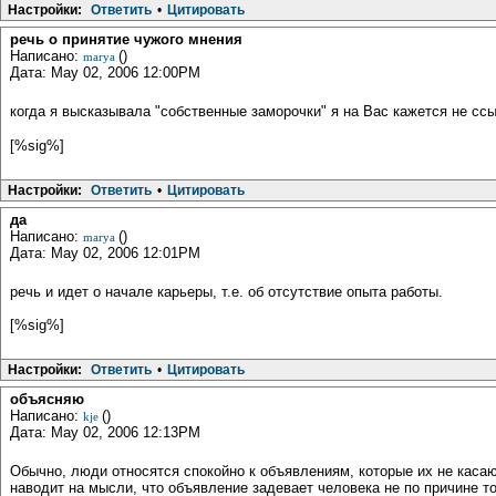
Настройки:
Ответить
•
Цитировать
речь о принятие чужого мнения
Написано:
()
marya
Дата: May 02, 2006 12:00PM
когда я высказывала "собственные заморочки" я на Вас кажется не сс
[%sig%]
Настройки:
Ответить
•
Цитировать
да
Написано:
()
marya
Дата: May 02, 2006 12:01PM
речь и идет о начале карьеры, т.е. об отсутствие опыта работы.
[%sig%]
Настройки:
Ответить
•
Цитировать
объясняю
Написано:
()
kje
Дата: May 02, 2006 12:13PM
Обычно, люди относятся спокойно к объявлениям, которые их не касают
наводит на мысли, что объявление задевает человека не по причине то