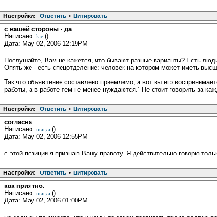
Настройки:
Ответить
•
Цитировать
с вашей стороны - да
Написано:
()
kje
Дата: May 02, 2006 12:19PM
Послушайте, Вам не кажется, что бывают разные варианты? Есть люди,
Опять же - есть спецотделение: человек на котором может иметь высш
Так что объявление составлено приемлемо, а вот вы его воспринимаете
работы, а в работе тем не менее нуждаются." Не стоит говорить за каж
Настройки:
Ответить
•
Цитировать
согласна
Написано:
()
marya
Дата: May 02, 2006 12:55PM
с этой позиции я признаю Вашу правоту. Я действительно говорю тольк
Настройки:
Ответить
•
Цитировать
как приятно.
Написано:
()
marya
Дата: May 02, 2006 01:00PM