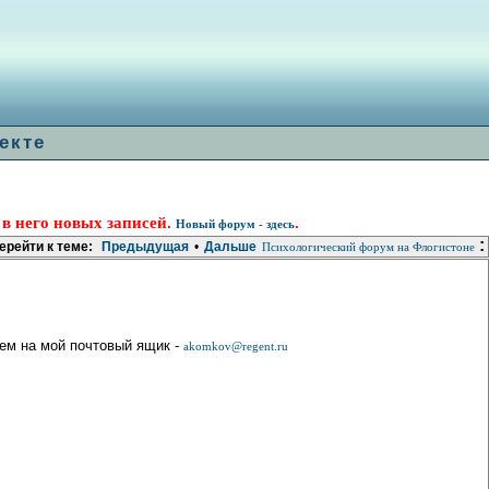
екте
 в него новых записей.
.
Новый форум - здесь
:
ерейти к теме:
Предыдущая
•
Дальше
Психологический форум на Флогистоне
ем на мой почтовый ящик -
akomkov@regent.ru