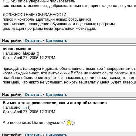
РС, MS office уверенный пользователь
системность мышления, доброжелательность, ориентация на результат
ДОЛЖНОСТНЫЕ ОБЯЗАННОСТИ
поиск и контроль адаптации новых сотрудников
организация, проведение обучающих и оценочных программ.
реализация программ нематериальной мотивации.
Настройки:
Ответить
•
Цитировать
очень смешно
Написано:
Мария
()
Дата: April 27, 2006 12:27PM
приходить на форум и давать объявление с пометкой "непрерывный ст
когда каждый знает, что выпускники ВУЗов не имеют опыта работы, а 
подобное объявление звучит как насмешка, если не над всеми, то над 
понимаю, что никто не услышит, но хоть гештальт у меня будет заве
Настройки:
Ответить
•
Цитировать
Вы меня тоже развеселили, как и автор объявления
Написано:
()
kje
Дата: April 27, 2006 12:31PM
А о вечерниках Вы не подумали?
))
Настройки:
Ответить
•
Цитировать