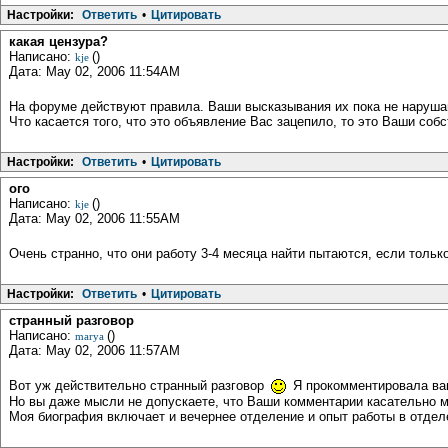
Настройки:
Ответить
•
Цитировать
какая цензура?
Написано:
()
kje
Дата: May 02, 2006 11:54AM
На форуме действуют правила. Ваши высказывания их пока не наруша
Что касается того, что это объявление Вас зацепило, то это Ваши соб
Настройки:
Ответить
•
Цитировать
ого
Написано:
()
kje
Дата: May 02, 2006 11:55AM
Очень странно, что они работу 3-4 месяца найти пытаются, если тольк
Настройки:
Ответить
•
Цитировать
странный разговор
Написано:
()
marya
Дата: May 02, 2006 11:57AM
Вот уж действительно странный разговор
Я прокомментировала вак
Но вы даже мысли не допускаете, что Ваши комментарии касательно 
Моя биография включает и вечернее отделение и опыт работы в отделе