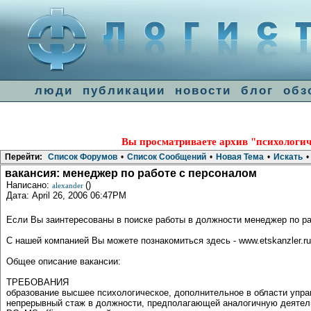
люди
публикации
новости
блог
обз
Вы просматриваете архив "психологич
Перейти:
Список Форумов
•
Список Сообщений
•
Новая Тема
•
Искать
•
вакансия: менеджер по работе с персоналом
Написано:
()
alexander
Дата: April 26, 2006 06:47PM
Если Вы заинтересованы в поиске работы в должности менеджер по р
С нашей компанией Вы можете познакомиться здесь - www.etskanzler.ru
Общее описание вакансии:
ТРЕБОВАНИЯ
образование высшее психологическое, дополнительное в области упр
непрерывный стаж в должности, предполагающей аналогичную деятель