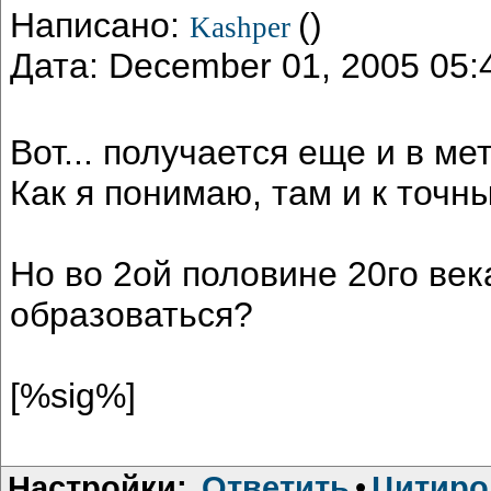
Написано:
()
Kashper
Дата: December 01, 2005 05
Вот... получается еще и в м
Как я понимаю, там и к точн
Но во 2ой половине 20го век
образоваться?
[%sig%]
Настройки:
Ответить
•
Цитиро