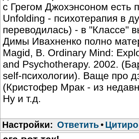
с Грегом Джохэнсоном есть 
Unfolding - психотерапия в д
переводилась) - в "Классе" в
Димы Ивахненко полно мате
Magid, B. Ordinary Mind: Exp
and Psychotherapy. 2002. (Б
self-психологии). Ваще про 
(Кристофер Мрак - из недавн
Ну и т.д.
Настройки:
Ответить
•
Цитиро