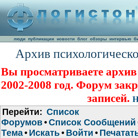
люди
публикации
новости
блог
обзоры
интервью
б
Архив психологическо
Вы просматриваете архив
2002-2008 год. Форум зак
записей.
Н
Перейти:
Список
Форумов
•
Список Сообщений
Тема
•
Искать
•
Войти
•
Печатат