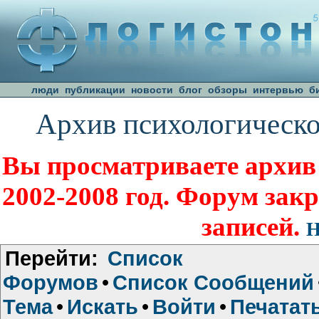
люди
публикации
новости
блог
обзоры
интервью
б
Архив психологическо
Вы просматриваете архив
2002-2008 год. Форум зак
записей.
Н
Перейти:
Список
Форумов
•
Список Сообщений
Тема
•
Искать
•
Войти
•
Печатат