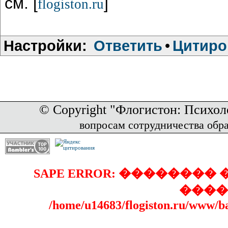
см. [
]
flogiston.ru
Настройки:
Ответить
•
Цитиро
© Copyright "Флогистон: Психол
вопросам сотрудничества обр
SAPE ERROR: �������
����
/home/u14683/flogiston.ru/www/b