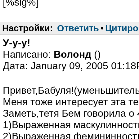
[%sig%]
Настройки:
Ответить
•
Цитиро
У-у-у!
Написано:
Волонд
()
Дата: January 09, 2005 01:1
Привет,Бабуля!(уменьшитель
Меня тоже интересует эта те
Заметь,тетя Бем говорила о 
1)Выраженная маскулинност
2)Выраженная фемининност