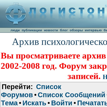
люди
публикации
новости
блог
обзоры
интервью
б
Архив психологическо
Вы просматриваете архив
2002-2008 год. Форум зак
записей.
Н
Перейти:
Список
Форумов
•
Список Сообщений
Тема
•
Искать
•
Войти
•
Печатат