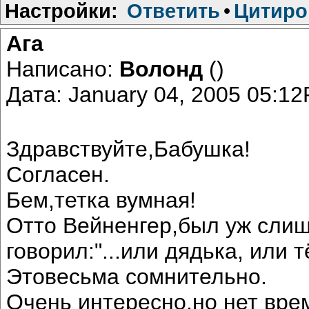
Настройки:
Ответить
•
Цитиро
Ага
Написано:
Волонд
()
Дата: January 04, 2005 05:1
Здравствуйте,Бабушка!
Согласен.
Бем,тетка вумная!
Отто Вейненгер,был уж сли
говорил:"...или дядька, или тёть
Этовесьма сомнительно.
Очень интересно,но нет вре