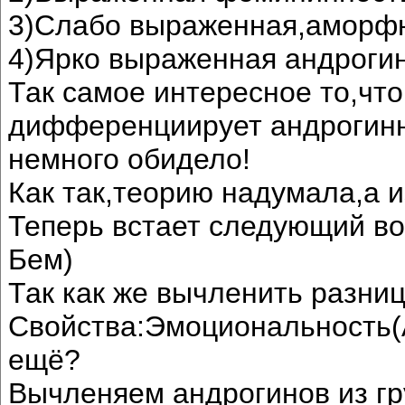
3)Слабо выраженная,аморфн
4)Ярко выраженная андрогин
Так самое интересное то,что
дифференциирует андрогинн
немного обидело!
Как так,теорию надумала,а и
Теперь встает следующий во
Бем)
Так как же вычленить разни
Свойства:Эмоциональность(А
ещё?
Вычленяем андрогинов из гр