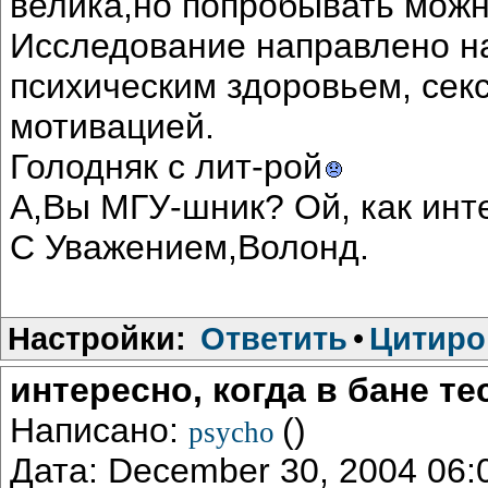
велика,но попробывать можн
Исследование направлено н
психическим здоровьем, сек
мотивацией.
Голодняк с лит-рой
А,Вы МГУ-шник? Ой, как инт
С Уважением,Волонд.
Настройки:
Ответить
•
Цитиро
интересно, когда в бане те
Написано:
()
psycho
Дата: December 30, 2004 06