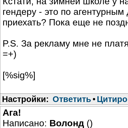
Кстати, на зимней школе у н
гендеру - это по агентурны
приехать? Пока еще не поздно
P.S. За рекламу мне не платя
=+)
[%sig%]
Настройки:
Ответить
•
Цитиро
Ага!
Написано:
Волонд
()