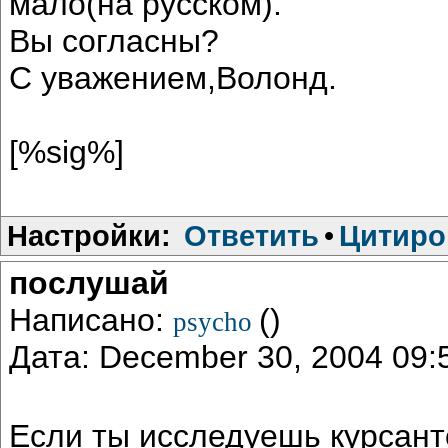
мало(на русском).
Вы согласны?
С уважением,Волонд.
[%sig%]
Настройки:
Ответить
•
Цитиро
послушай
Написано:
()
psycho
Дата: December 30, 2004 09
Если ты исследуешь курсант