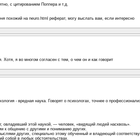
ятно, с цитированием Поппера и т.д.
ня похожий на neuro.html реферат, могу выслать вам, если интересно
я. Хотя, я во многом согласен с тем, о чем он и как говорит
ология - вредная наука. Говорят о психологах, точнее о профессионали
ог, овладевший этой наукой, — человек, «видящий людей насквозь».
ми к общению с другими и пониманию других.
мыслями других, специально этому обученный и владеющий соответству
ий собой в любых обстоятельствах.