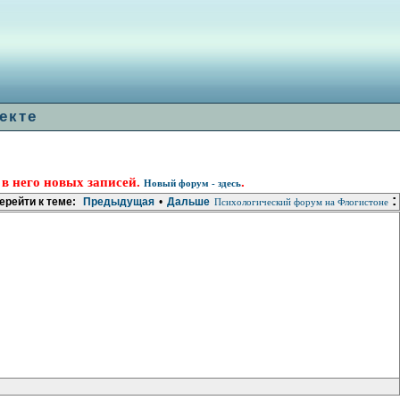
екте
 в него новых записей.
.
Новый форум - здесь
:
ерейти к теме:
Предыдущая
•
Дальше
Психологический форум на Флогистоне