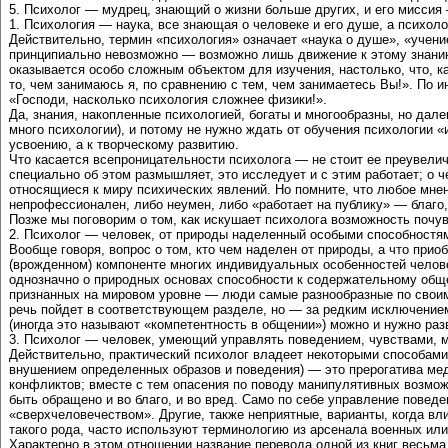
5. Психолог — мудрец, знающий о жизни больше других, и его миссия
1. Психология — наука, все знающая о человеке и его душе, а психол
Действительно, термин «психология» означает «наука о душе», «учение
принципиально невозможно — возможно лишь движение к этому знанию
оказывается особо сложным объектом для изучения, настолько, что, 
то, чем занимаюсь я, по сравнению с тем, чем занимаетесь Вы!». По и
«Господи, насколько психология сложнее физики!».
Да, знания, накопленные психологией, богаты и многообразны, но да
много психологии), и потому не нужно ждать от обучения психологии «
усвоению, а к творческому развитию.
Что касается всепроницательности психолога — не стоит ее преувелич
специально об этом размышляет, это исследует и с этим работает; о 
относящиеся к миру психических явлений. Но помните, что любое мнен
непрофессионален, либо неумен, либо «работает на публику» — благо
Позже мы поговорим о том, как искушает психолога возможность почув
2. Психолог — человек, от природы наделенный особыми способностя
Вообще говоря, вопрос о том, кто чем наделен от природы, а что при
(врожденном) компоненте многих индивидуальных особенностей челове
однозначно о природных основах способности к содержательному общ
признанных на мировом уровне — люди самые разнообразные по своим
речь пойдет в соответствующем разделе, но — за редким исключением
(иногда это называют «компетентность в общении») можно и нужно раз
3. Психолог — человек, умеющий управлять поведением, чувствами, 
Действительно, практический психолог владеет некоторыми способами 
внушением определенных образов и поведения) — это прерогатива ме
конфликтов; вместе с тем опасения по поводу манипулятивных возмо
быть обращено и во благо, и во вред. Само по себе управление пове
«сверхчеловечеством». Другие, также неприятные, варианты, когда вл
такого рода, часто используют терминологию из арсенала военных или
Характерно в этом отношении название перевода одной из книг весьма