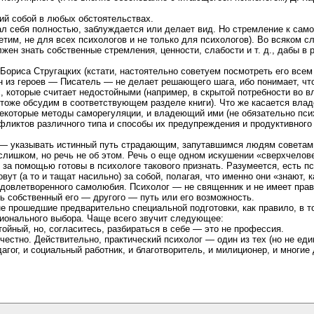
ий собой в любых обстоятельствах.
л себя полностью, заблуждается или делает вид. Но стремление к само
тим, не для всех психологов и не только для психологов). Во всяком сл
жен знать собственные стремления, ценности, слабости и т. д., дабы в 
ориса Стругацких (кстати, настоятельно советуем посмотреть его всем
 из героев — Писатель — не делает решающего шага, ибо понимает, что 
, которые считает недостойными (например, в скрытой потребности во вла
ы тоже обсудим в соответствующем разделе книги). Что же касается вла
некоторые методы саморегуляции, и владеющий ими (не обязательно пси
нфликтов различного типа и способы их предупреждения и продуктивног
я — указывать истинный путь страдающим, запутавшимся людям советам
слишком, но речь не об этом. Речь о еще одном искушении «сверхчело
 за помощью готовы в психологе такового признать. Разумеется, есть 
т (а то и тащат насильно) за собой, полагая, что именно они «знают, ка
довлетворенного самолюбия. Психолог — не священник и не имеет права 
ь собственный его — другого — путь или его возможность.
е прошедшие предварительно специальной подготовки, как правило, в т
ионального выбора. Чаще всего звучит следующее:
ойный, но, согласитесь, разбираться в себе — это не профессия.
естно. Действительно, практический психолог — один из тех (но не един
гог, и социальный работник, и благотворитель, и милиционер, и многие 