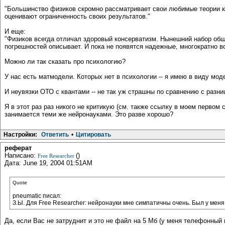
"Большинство физиков скромно рассматривает свои любимые теории ка
оценивают ограниченность своих результатов."
И еще:
"Физиков всегда отличал здоровый консерватизм. Нынешний набор общ
погрешностей описывает. И пока не появятся надежные, многократно в
Можно ли так сказать про психологию?
У нас есть матмодели. Которых нет в психологии -- я имею в виду мо
И неувязки ОТО с квантами -- не так уж страшны по сравнению с разн
Я в этот раз раз никого не критикую (см. также ссылку в моем первом с
занимается теми же нейронауками. Это разве хорошо?
Настройки:
Ответить
•
Цитировать
реферат
Написано:
()
Free Researcher
Дата: June 19, 2004 01:51AM
Quote
pneumatic писал:
З.Ы. Для Free Researcher: нейронауки мне симпатичны очень. Был у меня
Да, если Вас не затруднит и это не файл на 5 Мб (у меня телефонный к