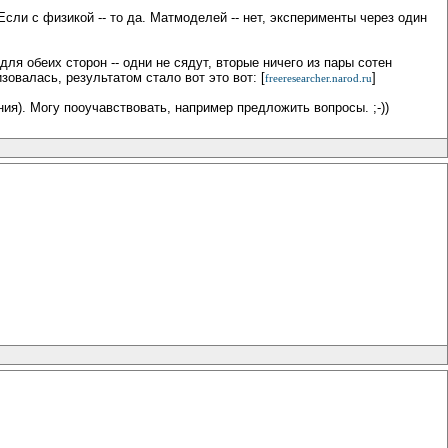
 Если с физикой -- то да. Матмоделей -- нет, эксперименты через один
ля обеих сторон -- одни не сядут, вторые ничего из пары сотен
овалась, результатом стало вот это вот: [
]
freeresearcher.narod.ru
я). Могу пооучавствовать, например предложить вопросы. ;-))