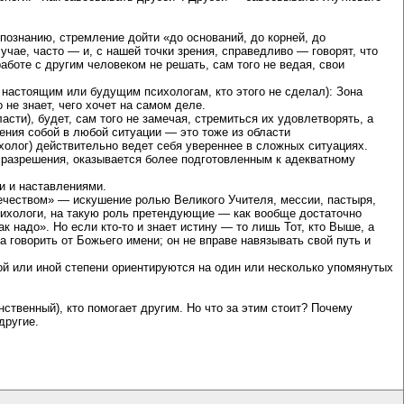
познанию, стремление дойти «до оснований, до корней, до
учае, часто — и, с нашей точки зрения, справедливо — говорят, что
работе с другим человеком не решать, сам того не ведая, свои
 настоящим или будущим психологам, кто этого не сделал): Зона
не знает, чего хочет на самом деле.
сти), будет, сам того не замечая, стремиться их удовлетворять, а
дения собой в любой ситуации — это тоже из области
холог) действительно ведет себя увереннее в сложных ситуациях.
о разрешения, оказывается более подготовленным к адекватному
и и наставлениями.
вечеством» — искушение ролью Великого Учителя, мессии, пастыря,
психологи, на такую роль претендующие — как вообще достаточно
к надо». Но если кто-то и знает истину — то лишь Тот, кто Выше, а
говорить от Божьего имени; он не вправе навязывать свой путь и
ой или иной степени ориентируются на один или несколько упомянутых
ственный), кто помогает другим. Но что за этим стоит? Почему
другие.