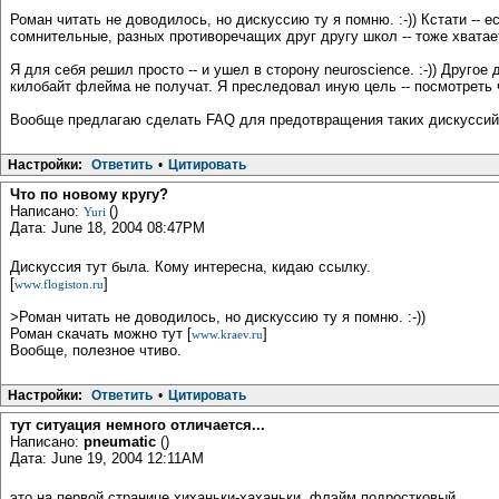
Роман читать не доводилось, но дискуссию ту я помню. :-)) Кстати -- е
сомнительные, разных противоречащих друг другу школ -- тоже хватает
Я для себя решил просто -- и ушел в сторону neuroscience. :-)) Друго
килобайт флейма не получат. Я преследовал иную цель -- посмотреть ч
Вообще предлагаю сделать FAQ для предотвращения таких дискуссий (п
Настройки:
Ответить
•
Цитировать
Что по новому кругу?
Написано:
()
Yuri
Дата: June 18, 2004 08:47PM
Дискуссия тут была. Кому интересна, кидаю ссылку.
[
]
www.flogiston.ru
>Роман читать не доводилось, но дискуссию ту я помню. :-))
Роман скачать можно тут [
]
www.kraev.ru
Вообще, полезное чтиво.
Настройки:
Ответить
•
Цитировать
тут ситуация немного отличается...
Написано:
pneumatic
()
Дата: June 19, 2004 12:11AM
это на первой странице хиханьки-хаханьки, флэйм подростковый