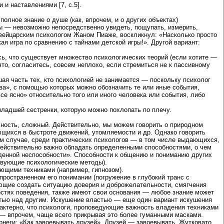
и наставлениями [7, с.5].
олное знание о душе (как, впрочем, и о других объектах)
ы — невозможно непосредственно увидеть, пощупать, измерить,
 швейцарским психологом Жаном Пиаже, воскликнул: «Насколько просто
ая игра по сравнению с тайнами детской игры!». Другой вариант:
сь, что существует множество психологических теорий (если хотите —
что, согласитесь, совсем неплохо, если стремиться не к пассивному
ая часть тех, кто психологией не занимается — поскольку психолог
ова», с помощью которых можно обозначить те или иные события,
е ясно» относительно того или иного человека или события, либо
младшей сестренки, которую можно похлопать по плечу.
льность, сложный. Действительно, мы можем говорить о природном
ющихся в быстроте движений, утомляемости и др. Однако говорить
м случае, среди практических психологов — в том числе выдающихся,
действительно важно обладать определенными способностями, о чем
жденной неспособности». Способности к общению и пониманию других
ствующие психологические методы).
ющими техниками (например, гипнозом).
пространенном его понимании (погружение в глубокий транс с
ющие создать ситуацию доверия и доброжелательности, смягчения
стях поведения, также имеют свои основания — любое знание может
астью над другим. Искушение властью — еще один вариант искушения
арактерно, что психологи, проповедующие важность владения техниками
ь — впрочем, чаще всего прикрывая это более гуманными масками.
рнеги: «Как завоевывать друзей». Друзей — завоевывать. Жутковато