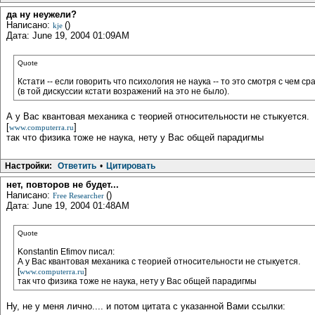
да ну неужели?
Написано:
()
kje
Дата: June 19, 2004 01:09AM
Quote
Кстати -- если говорить что психология не наука -- то это смотря с чем 
(в той дискуссии кстати возражений на это не было).
А у Вас квантовая механика с теорией относительности не стыкуется.
[
]
www.computerra.ru
так что физика тоже не наука, нету у Вас общей парадигмы
Настройки:
Ответить
•
Цитировать
нет, повторов не будет...
Написано:
()
Free Researcher
Дата: June 19, 2004 01:48AM
Quote
Konstantin Efimov писал:
А у Вас квантовая механика с теорией относительности не стыкуется.
[
]
www.computerra.ru
так что физика тоже не наука, нету у Вас общей парадигмы
Ну, не у меня лично.... и потом цитата с указанной Вами ссылки: