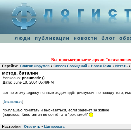
люди
публикации
новости
блог
обз
Вы просматриваете архив "психологич
Перейти:
Список Форумов
•
Список Сообщений
•
Новая Тема
•
Искать
•
метод. баталии
Написано:
pneumatic
()
Дата: June 18, 2004 05:49PM
вот по этому адресу полным ходом идёт дискуссия по поводу того, име
[
]
forums.tut.by
приглашаю почитать и высказаться, если заденет за живое
(надеюсь, Кностантин не сочтёт это "рекламой"
Настройки:
Ответить
•
Цитировать