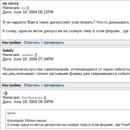
не сочту
Написано:
()
kje
Дата: June 18, 2004 06:12PM
И не надоело Вам в таких дискуссиях участвовать? Что-то доказыват
К слову, одна из веток дискуссии на схожую тему в этом форуме , где
Настройки:
Ответить
•
Цитировать
bataly
Написано:
()
misiakov
Дата: June 18, 2004 07:34PM
Психология-ислусство самопознания ,отличающееся от науки гибкост
же,увы,описывает только застывшие формы уже свершившихся событий ,
Настройки:
Ответить
•
Цитировать
:-))
Написано:
()
Free Researcher
Дата: June 18, 2004 08:34PM
Quote
Konstantin Efimov писал:
К слову, одна из веток дискуссии на схожую тему в этом форуме , где Fr