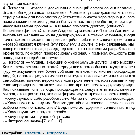
звучит, согласитесь.
4. Психолог — человек, досконально знающий самого себя и владеющ
Знать себя «до конца» невозможно. Человек, утверждающий, что позна
сердцевины» для психологов действительно часто характерно (но, заме
практический психолог должен быть личностно проработан, то есть дол
неосознаваемые проблемы, а именно помогать другому (клиенту).
Вспомните фильм «Сталкер» Андрея Тарковского и братьев Аркадия и Б
выполняет желания — но не декларируемые, а только истинные, и один
Точно так же психолог, не признающийся себе в тех своих стремлениях
жертвой окажется клиент (эту проблему и другие, с ней связанные, м
«сверхчеловечества»; правда, однако, что в психологии разработаны 
Кроме того, психолог, профессионально зная, к примеру, сущность ко
поведению в подобных случаях.
5. Психолог — мудрец, знающий о жизни больше других, и его мисси
Как и среди остальных людей, среди психологов бывают мудрые и не 
гуру — искушение тем более соблазнительное, что многие приходящие
людей, полагающих, что именно они ведают главные истины жизни и зову
самообожествление, вероятно, лишь проявление мелкой гордыни и неу
свое мировидение, он может лишь постараться помочь другому увидет
Как показывает опыт, люди, приходящие на факультеты психологии и н
мифов, стоящих затем, как они формулируют причины своего професс
· «Хочу лучше в себе разобраться». Мотив по-человечески весьма дост
· «Хочу помогать людям». Весьма достойно и красиво — если сказано ч
выбрана именно психология? Ведь помогает другим и священник, и педа
· «Хочу научиться владеть собой».
· «Хочу научиться лучше общаться».
· «Интересная наука»[7, с.6 - 10].
Настройки:
Ответить
•
Цитировать