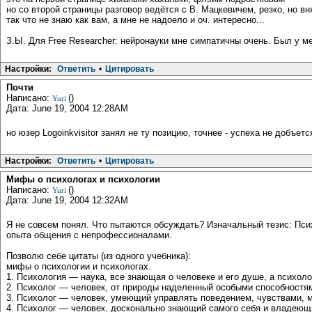
но со второй страницы разговор ведётся с В. Мацкевичем, резко, но вн
так что не знаю как вам, а мне не надоело и оч. интересно...
З.Ы. Для Free Researcher: нейронауки мне симпатичны очень. Был у ме
Настройки:
Ответить
•
Цитировать
Почти
Написано:
()
Yuri
Дата: June 19, 2004 12:28AM
но юзер Logoinkvisitor занял не ту позицию, точнее - успеха не добъетс
Настройки:
Ответить
•
Цитировать
Мифы о психологах и психологии
Написано:
()
Yuri
Дата: June 19, 2004 12:32AM
Я не совсем понял. Что пытаются обсуждать? Изначальный тезис: Псих
опыта общения с непрофессионалами.
Позволю себе цитаты (из одного учебника):
мифы о психологии и психологах.
1. Психология — наука, все знающая о человеке и его душе, а психол
2. Психолог — человек, от природы наделенный особыми способностя
3. Психолог — человек, умеющий управлять поведением, чувствами, 
4. Психолог — человек, досконально знающий самого себя и владеющ