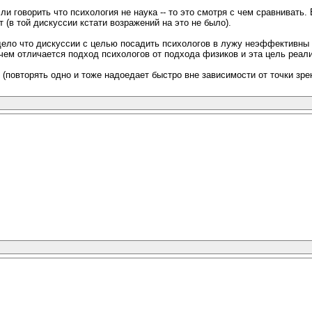
сли говорить что психология не наука -- то это смотря с чем сравнивать.
 (в той дискуссии кстати возражений на это не было).
е дело что дискуссии с целью посадить психологов в лужу неэффективны д
ем отличается подход психологов от подхода физиков и эта цель реализ
овторять одно и тоже надоедает быстро вне зависимости от точки зрени