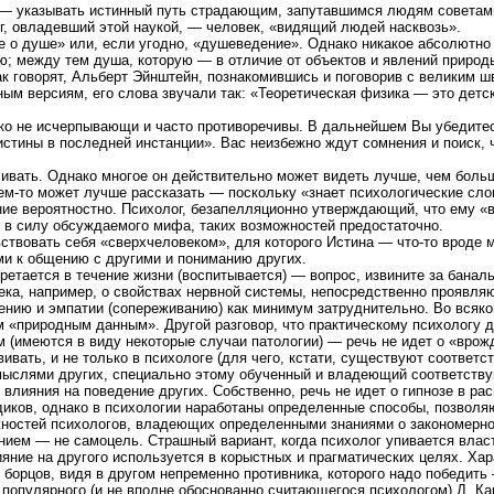
 — указывать истинный путь страдающим, запутавшимся людям советами 
ог, овладевший этой наукой, — человек, «видящий людей насквозь».
 о душе» или, если угодно, «душеведение». Однако никакое абсолютно п
; между тем душа, которую — в отличие от объектов и явлений природ
как говорят, Альберт Эйнштейн, познакомившись и поговорив с великим
ным версиям, его слова звучали так: «Теоретическая физика — это детск
леко не исчерпывающи и часто противоречивы. В дальнейшем Вы убедите
истины в последней инстанции». Вас неизбежно ждут сомнения и поиск, 
ивать. Однако многое он действительно может видеть лучше, чем больш
чем-то может лучше рассказать — поскольку «знает психологические сл
ие вероятностно. Психолог, безапелляционно утверждающий, что ему «вс
, в силу обсуждаемого мифа, таких возможностей предостаточно.
ствовать себя «сверхчеловеком», для которого Истина — что-то вроде 
ми к общению с другими и пониманию других.
обретается в течение жизни (воспитывается) — вопрос, извините за бана
ка, например, о свойствах нервной системы, непосредственно проявля
ению и эмпатии (сопереживанию) как минимум затруднительно. Во всяко
 «природным данным». Другой разговор, что практическому психологу 
 (имеются в виду некоторые случаи патологии) — речь не идет о «вро
вивать, и не только в психологе (для чего, кстати, существуют соответ
мыслями других, специально этому обученный и владеющий соответству
влияния на поведение других. Собственно, речь не идет о гипнозе в рас
диков, однако в психологии наработаны определенные способы, позволя
жностей психологов, владеющих определенными знаниями о закономерно
дением — не самоцель. Страшный вариант, когда психолог упивается вл
ияние на другого используется в корыстных и прагматических целях. Х
 борцов, видя в другом непременно противника, которого надо победит
 популярного (и не вполне обоснованно считающегося психологом) Д. Ка