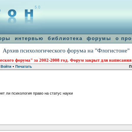
оры
интервью
библиотека
форумы
о про
Архив психологического форума на "Флогистоне"
еского форума" за 2002-2008 год. Форум закрыт для написания
Войти
•
Печатать
П
ет ли психология право на статус науки