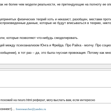
к не более чем модели реальности, не претендующие на полноту ее опи
епринятых физических теорий хоть и неказист, разобщен, местами проти
оспроизведенные данные, которые не будут вписываться в теорию, никто
дели, которые позволяют что-нибудь смоделировать.
ицей между психоанализом Юнга и Фрейда. Про Райха - молчу. Про социон
ообщении), в тот раз -- да, это была гнусная провокация. Потому как мн
 похожий на neuro.html реферат, могу выслать вам, если интересно
оннект)...
freeresearcher@yandex.ru