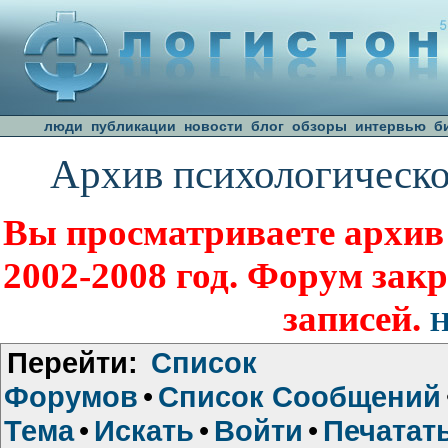
люди
публикации
новости
блог
обзоры
интервью
б
Архив психологическо
Вы просматриваете архив
2002-2008 год. Форум зак
записей.
Н
Перейти:
Список
Форумов
•
Список Сообщений
Тема
•
Искать
•
Войти
•
Печатат