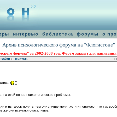
оры
интервью
библиотека
форумы
о про
Архив психологического форума на "Флогистоне"
еского форума" за 2002-2008 год. Форум закрыт для написания
Войти
•
Печатать
П
чались
))
е, на этой почве психологические проблемы.
 и пытаюсь понять чем они лучше меня, хотя и понимаю, что так вооб
 же они все-таки счастливые.