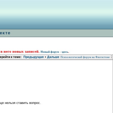
екте
 в него новых записей.
.
Новый форум - здесь
:
ерейти к теме:
Предыдущая
•
Дальше
Психологический форум на Флогистоне
ще нельзя ставить вопрос.