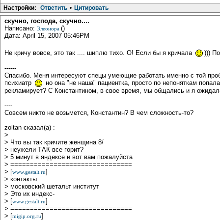
Настройки:
Ответить
•
Цитировать
скучно, господа, скучно....
Написано:
()
Элеонора
Дата: April 15, 2007 05:46PM
Не кричу вовсе, это так .... шиплю тихо. О! Если бы я кричала
))) П
------
Cпасибо. Меня интересуют спецы умеющие работать именно с той пробл
психиатр
но она "не наша" пациентка, просто по непоняткам попала 
рекламирует? С Константином, в свое время, мы общались и я ожидала
----
Совсем никто не возьмется, Константин? В чем сложность-то?
zoltan сказал(а) :
>
> Что вы так кричите женщина 8/
> неужели ТАК все горит?
> 5 минут в яндексе и вот вам пожалуйста
> ===============================
> [
]
www.gestalt.ru
> контакты
> московский шетальт институт
> Это их индекс-
> [
]
www.gestalt.ru
> ===============================
> [
]
migip.org.ru