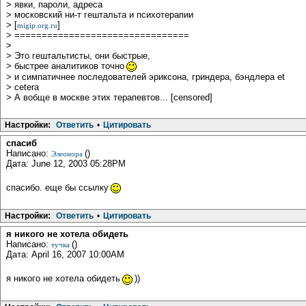
> явки, пароли, адреса
> московский ни-т гештальта и психотерапии
> [
]
migip.org.ru
> ================================
>
> Это гештальтисты, они быстрые,
> быстрее аналитиков точно
> и симпатичнее последователей эриксона, гриндера, бэндлера et
> cetera
> А вобще в москве этих терапевтов... [censored]
Настройки:
Ответить
•
Цитировать
спасиб
Написано:
()
Элеонора
Дата: June 12, 2003 05:28PM
спасибо. еще бы ссылку
Настройки:
Ответить
•
Цитировать
я никого не хотела обидеть
Написано:
()
тучка
Дата: April 16, 2007 10:00AM
я никого не хотела обидеть
))