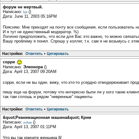
форум не мертвый.
Написано:
()
kje
Дата: June 11, 2003 05:16PM
Поясняю: Мне приходят на почту все сообщения, если пользователь н
И я тут не единственный модератор. %)
Логично предположить, что если для Вас это важно, то можно связатьс
Вашу проблему я понял. Спрошу у коллег, т.к. сам я не возьмусь с эти
Настройки:
Ответить
•
Цитировать
сорри
Написано:
Элеонора
()
Дата: April 13, 2007 09:20AM
сорри, если не вы один. вижу, что кто-то усердно отмодерюкивает п
пишу еще на форум, потому что интересно были ли у кого такие клиент
так там сплошь и рядом "невренные" пациенты.
Настройки:
Ответить
•
Цитировать
&quot;Реанимационная машина&quot; Крем
Написано:
()
zoltan
Дата: April 13, 2007 01:11PM
Что вы так кричите женщина 8/