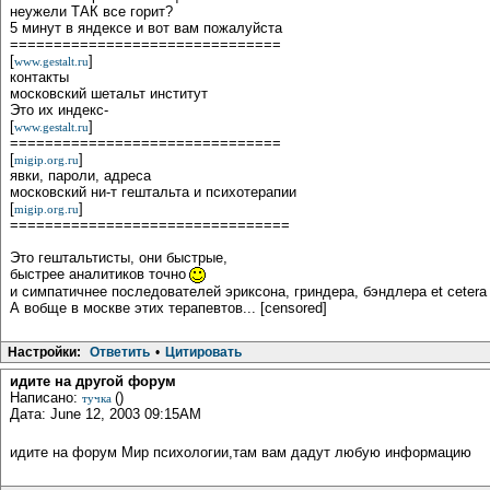
неужели ТАК все горит?
5 минут в яндексе и вот вам пожалуйста
===============================
[
]
www.gestalt.ru
контакты
московский шетальт институт
Это их индекс-
[
]
www.gestalt.ru
===============================
[
]
migip.org.ru
явки, пароли, адреса
московский ни-т гештальта и психотерапии
[
]
migip.org.ru
================================
Это гештальтисты, они быстрые,
быстрее аналитиков точно
и симпатичнее последователей эриксона, гриндера, бэндлера et cetera
А вобще в москве этих терапевтов... [censored]
Настройки:
Ответить
•
Цитировать
идите на другой форум
Написано:
()
тучка
Дата: June 12, 2003 09:15AM
идите на форум Мир психологии,там вам дадут любую информацию