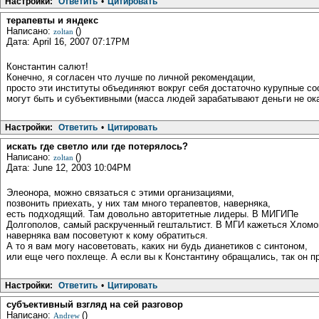
Настройки:
Ответить
•
Цитировать
терапевты и яндекс
Написано:
()
zoltan
Дата: April 16, 2007 07:17PM
Константин салют!
Конечно, я согласен что лучше по личной рекомендации,
просто эти институты объединяют вокруг себя достаточно курупные с
могут быть и субъективными (масса людей зарабатывают деньги не ока
Настройки:
Ответить
•
Цитировать
искать где светло или где потерялось?
Написано:
()
zoltan
Дата: June 12, 2003 10:04PM
Элеонора, можно связаться с этими организациями,
позвонить приехать, у них там много терапевтов, наверняка,
есть подходящий. Там довольно авторитетные лидеры. В МИГИПе
Долгополов, самый раскрученный гештальтист. В МГИ кажеться Хломов,
наверняка вам посоветуют к кому обратиться.
А то я вам могу насоветовать, каких ни будь дианетиков с синтоном,
или еще чего похлеще. А если вы к Константину обращались, так он пр
Настройки:
Ответить
•
Цитировать
субъективный взгляд на сей разговор
Написано:
()
Andrew