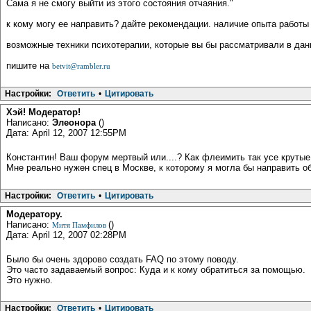
Сама я не смогу выйти из этого состояния отчаяния."
к кому могу ее направить? дайте рекомендации. наличие опыта работы
возможные техники психотерапии, которые вы бы рассматривали в да
пишите на
betvit@rambler.ru
Настройки:
Ответить
•
Цитировать
Хэй! Модератор!
Написано:
Элеонора
()
Дата: April 12, 2007 12:55PM
Константин! Ваш форум мертвый или....? Как флеимить так усе крутые 
Мне реально нужен спец в Москве, к которому я могла бы направить 
Настройки:
Ответить
•
Цитировать
Модератору.
Написано:
()
Митя Памфилов
Дата: April 12, 2007 02:28PM
Было бы очень здорово создать FAQ по этому поводу.
Это часто задаваемый вопрос: Куда и к кому обратиться за помощью.
Это нужно.
Настройки:
Ответить
•
Цитировать