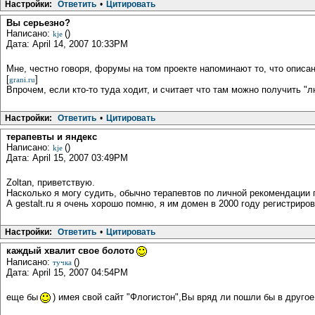
Настройки:
Ответить
•
Цитировать
Вы серьезно?
Написано:
()
kje
Дата: April 14, 2007 10:33PM
Мне, честно говоря, форумы на том проекте напоминают то, что описа
[
]
grani.ru
Впрочем, если кто-то туда ходит, и считает что там можно получить "
Настройки:
Ответить
•
Цитировать
терапевты и яндекс
Написано:
()
kje
Дата: April 15, 2007 03:49PM
Zoltan, приветствую.
Насколько я могу судить, обычно терапевтов по личной рекомендации п
А gestalt.ru я очень хорошо помню, я им домен в 2000 году регистриро
Настройки:
Ответить
•
Цитировать
каждый хвалит свое болото
Написано:
()
тучка
Дата: April 15, 2007 04:54PM
еще бы
) имея свой сайт "Флогистон",Вы вряд ли пошли бы в другое