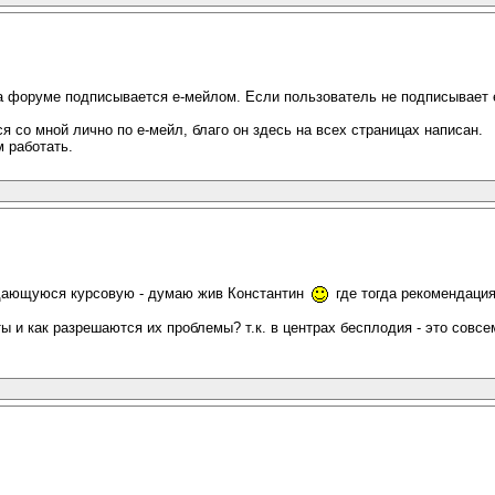
а форуме подписывается е-мейлом. Если пользователь не подписывает е
я со мной лично по е-мейл, благо он здесь на всех страницах написан.
м работать.
родающуюся курсовую - думаю жив Константин
где тогда рекомендация 
ы и как разрешаются их проблемы? т.к. в центрах бесплодия - это совсе