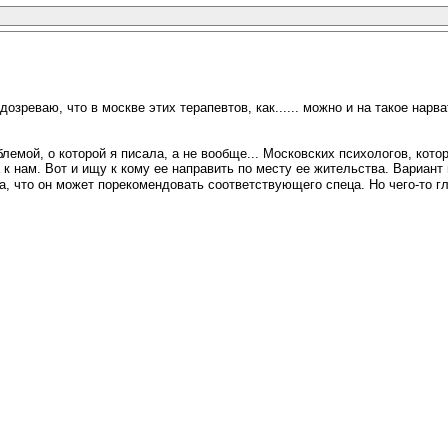
одозреваю, что в москве этих терапевтов, как...... можно и на такое нар
емой, о которой я писала, а не вообще... Московских психологов, кото
к нам. Вот и ищу к кому ее направить по месту ее жительства. Вариант п
, что он может порекомендовать соответствующего спеца. Но чего-то глу