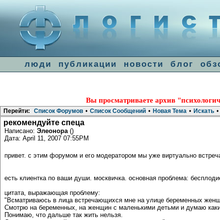
люди
публикации
новости
блог
обз
Вы просматриваете архив "психологич
Перейти:
Список Форумов
•
Список Сообщений
•
Новая Тема
•
Искать
•
рекомендуйте спеца
Написано:
Элеонора
()
Дата: April 11, 2007 07:55PM
привет. с этим форумом и его модератором мы уже виртуально встре
есть клиентка по ваши души. москвичка. основная проблема: бесплоди
цитата, выражающая проблему:
"Всматриваюсь в лица встречающихся мне на улице беременных женщин
Смотрю на беременных, на женщин с маленькими детьми и думаю какие
Понимаю, что дальше так жить нельзя.