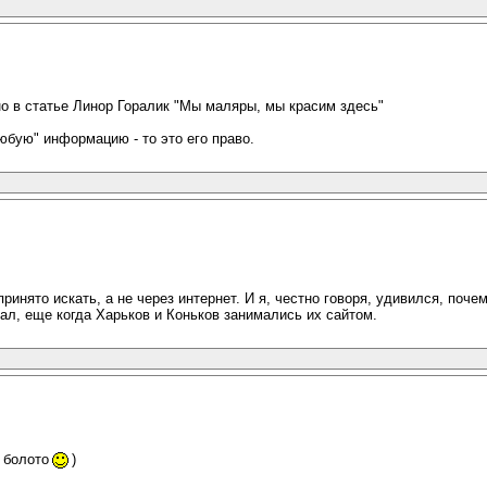
но в статье Линор Горалик "Мы маляры, мы красим здесь"
любую" информацию - то это его право.
ринято искать, а не через интернет. И я, честно говоря, удивился, поче
вал, еще когда Харьков и Коньков занимались их сайтом.
 болото
)