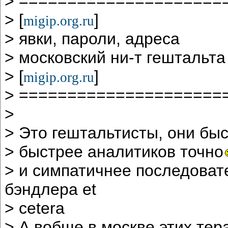
> =====================
> [
]
migip.org.ru
> явки, пароли, адреса
> московский ни-т гештальта
> [
]
migip.org.ru
> =====================
>
> Это гештальтисты, они бы
> быстрее аналитиков точно
> и симпатичнее последоват
бэндлера et
> cetera
> А вобще в москве этих тера