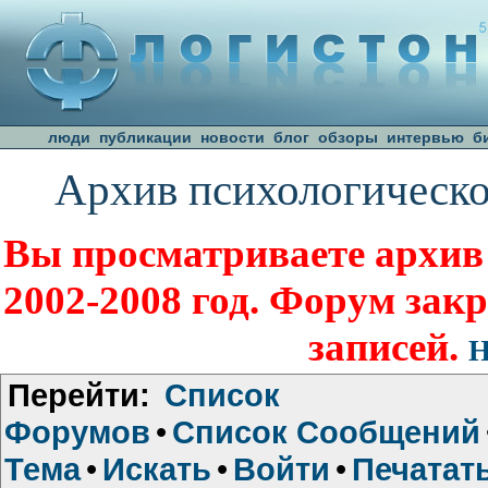
люди
публикации
новости
блог
обзоры
интервью
б
Архив психологическо
Вы просматриваете архив
2002-2008 год. Форум зак
записей.
Н
Перейти:
Список
Форумов
•
Список Сообщений
Тема
•
Искать
•
Войти
•
Печатат