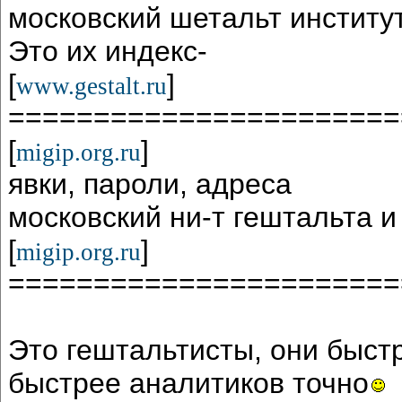
московский шетальт институ
Это их индекс-
[
]
www.gestalt.ru
=======================
[
]
migip.org.ru
явки, пароли, адреса
московский ни-т гештальта и
[
]
migip.org.ru
=======================
Это гештальтисты, они быст
быстрее аналитиков точно