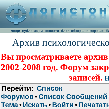
люди
публикации
новости
блог
обзоры
интервью
б
Архив психологическо
Вы просматриваете архив
2002-2008 год. Форум зак
записей.
Н
Перейти:
Список
Форумов
•
Список Сообщений
Тема
•
Искать
•
Войти
•
Печатат