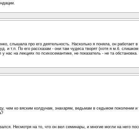
ендации.
нко, слышала про его деятельность. Насколько я поняла, он работает в 
д. и т.п. По его рассказам - они там чудеса творят (хотя я м.б. слишко
л у нас на лекциях по психосемантике, не показатель - не та обстановка.
ду, чем ко вяским колдунам, знахарям, ведьмам в седьмом поколении и 
а?
вался. Несмотря на то, что он вел семинары, и многие могли на него по