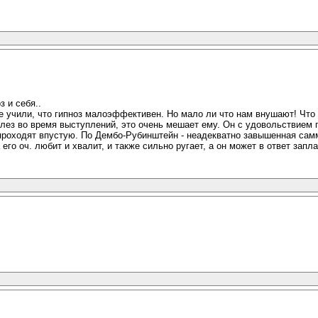
 и себя..
е учили, что гипноз малоэффективен. Но мало ли что нам внушают! Что 
лез во время выступлений, это очень мешает ему. Он с удовольствием п
и проходят впустую. По Дембо-Рубинштейн - неадекватно завышенная сам
о оч. любит и хвалит, и также сильно ругает, а он может в ответ заплак