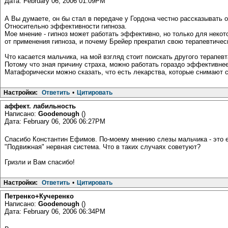
Дата: February 06, 2006 01:09PM
А Вы думаете, он бы стал в передаче у Гордона честно рассказывать 
Относительно эффективности гипноза.
Мое мнение - гипноз может работать эффективно, но только для некот
от применения гипноза, и почему Брейер прекратил свою терапевтичес
Что касается мальчика, на мой взгляд стоит поискать другого терапевт
Потому что зная причину страха, можно работать гораздо эффективнее
Матафорически можно сказать, что есть лекарства, которые снимают си
Настройки:
Ответить
•
Цитировать
аффект. лабильность
Написано:
Goodеnough
()
Дата: February 06, 2006 06:27PM
Спасибо Константин Ефимов. По-моему мнению слезы мальчика - это е
"Подвижная" нервная система. Что в таких случаях советуют?
Гризли и Вам спасибо!
Настройки:
Ответить
•
Цитировать
Петренко+Кучеренко
Написано:
Goodеnough
()
Дата: February 06, 2006 06:34PM