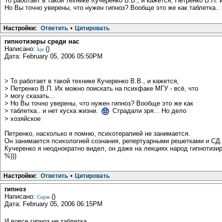
То работает в такой технике Кучеренко В.В., и кажется, Петренко В.П. 
Но Вы точно уверены, что нужен гипноз? Вообще это же как таблетка.. 
Настройки:
Ответить
•
Цитировать
гипнотизеры среди нас
Написано:
()
kje
Дата: February 05, 2006 05:50PM
> То работает в такой технике Кучеренко В.В., и кажется,
> Петренко В.П. Их можно поискать на психфаке МГУ - всё, что
> могу сказать...
> Но Вы точно уверены, что нужен гипноз? Вообще это же как
> таблетка.. и нет куска жизни.
Страдали зря... Но дело
> хозяйское
Петренко, насколько я помню, психотерапией не занимается.
Он занимается психологией сознания, репертуарными решетками и СД.
Кучеренко я неоднократно видел, он даже на лекциях народ гипнотизи
%)))
Настройки:
Ответить
•
Цитировать
гипноз
Написано:
()
Серж
Дата: February 05, 2006 06:15PM
И вовсе гипноз не таблетка.