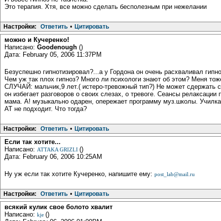
Это терапия. Хтя, все можно сделать бесполезным при нежелании
Настройки:
Ответить
•
Цитировать
можно и Кучеренко!
Написано:
Goodеnough
()
Дата: February 05, 2006 11:37PM
Безуспешно гипнотизировал?...а у Гордона он очень расхваливал гипноз
Чем уж так плох гипноз? Много ли психологи знают об этом? Меня тож
СЛУЧАЙ: мальчик,9 лет.( истеро-тревожный тип?) Не может сдержать с
он избегает разговоров о своих слезах, о тревоге. Сеансы релаксаци
мама. А! музыкально одарен, опережает программу муз.школы. Училка ег
АТ не подходит. Что тогда?
Настройки:
Ответить
•
Цитировать
Если так хотите...
Написано:
()
ATTAKA GRIZLI
Дата: February 06, 2006 10:25AM
Ну уж если так хотите Кучеренко, напишите ему:
post_lab@mail.ru
Настройки:
Ответить
•
Цитировать
всякий кулик свое болото хвалит
Написано:
()
kje