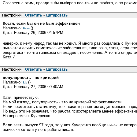
Согласен с этим, правда я бы выбирал все-таки не любого, а по реком
Настройки:
Ответить
•
Цитировать
Костя, если бы он не был эффективен
Написано:
()
Катя
Дата: February 26, 2006 04:57PM
наверно, к нему народ так бы не ходил. Я много раз общалась с Кучере
пытаются лечить соматические заболевания, типа рака, язвы, серд-сосу
энергетика - то что гипнозом он владеет, несомненно. А то что он дела
Катя И.
Настройки:
Ответить
•
Цитировать
популярность - не критерий
Написано:
()
kje
Дата: February 27, 2006 09:40AM
Катя, приветствую.
На мой взгляд, популярность - это не критерий эффективности.
Если посмотреть статистику, то к психотерапевтам ходит меньше наро
Но ведь это не означает, что работа психотерапевта менее эффективн
Но вернемся к Кучеренко.
Если взять выпуск 97 года, то у них Кучеренко вообще никак не котиро
всячески хотели у него работы писать.