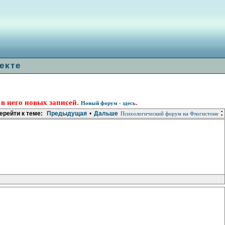
екте
 в него новых записей.
.
Новый форум - здесь
:
ерейти к теме:
Предыдущая
•
Дальше
Психологический форум на Флогистоне