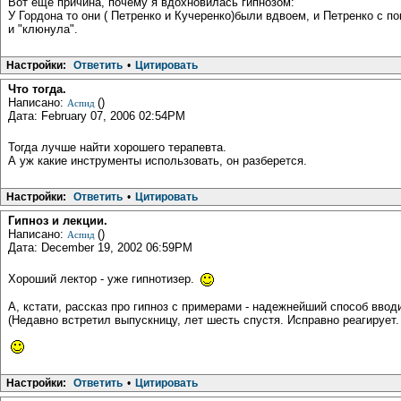
Вот еще причина, почему я вдохновилась гипнозом:
У Гордона то они ( Петренко и Кучеренко)были вдвоем, и Петренко с 
и "клюнула".
Настройки:
Ответить
•
Цитировать
Что тогда.
Написано:
()
Аспид
Дата: February 07, 2006 02:54PM
Тогда лучше найти хорошего терапевта.
А уж какие инструменты использовать, он разберется.
Настройки:
Ответить
•
Цитировать
Гипноз и лекции.
Написано:
()
Аспид
Дата: December 19, 2002 06:59PM
Хороший лектор - уже гипнотизер.
А, кстати, рассказ про гипноз с примерами - надежнейший способ ввод
(Недавно встретил выпускницу, лет шесть спустя. Исправно реагирует. 
Настройки:
Ответить
•
Цитировать