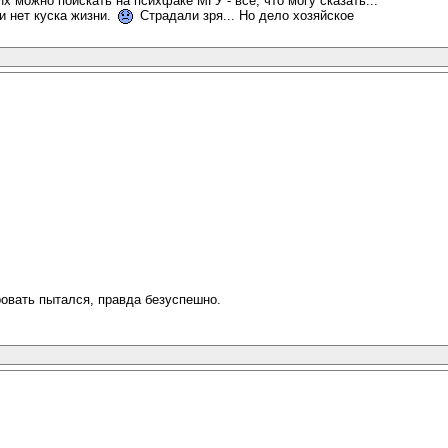
Их можно поискать на психфаке МГУ - всё, что могу сказать...
и нет куска жизни.
Страдали зря... Но дело хозяйское
ровать пытался, правда безуспешно.