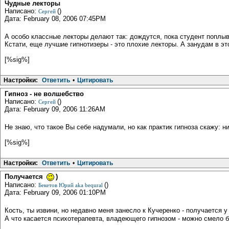
Чудные лекторы
Написано:
()
Сергей
Дата: February 08, 2006 07:45PM
А особо классные лекторы делают так: дождутся, пока студент поплывет, д
Кстати, еще лучшие гипнотизеры - это плохие лекторы. А занудам в эт
[%sig%]
Настройки:
Ответить
•
Цитировать
Гипноз - не волшебство
Написано:
()
Сергей
Дата: February 09, 2006 11:26AM
Не знаю, что такое Вы себе надумали, но как практик гипноза скажу: н
[%sig%]
Настройки:
Ответить
•
Цитировать
Получается
)
Написано:
()
Бекетов Юрий aka bequral
Дата: February 09, 2006 01:10PM
Кость, ты извини, но недавно меня занесло к Кучеренко - получается 
А что касается психотерапевта, владеющего гипнозом - можно смело б