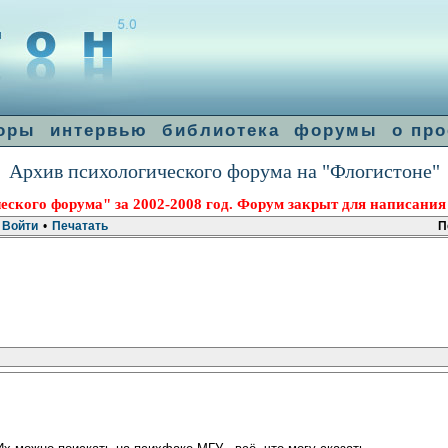
оры
интервью
библиотека
форумы
о про
Архив психологического форума на "Флогистоне"
еского форума" за 2002-2008 год. Форум закрыт для написания
Войти
•
Печатать
П