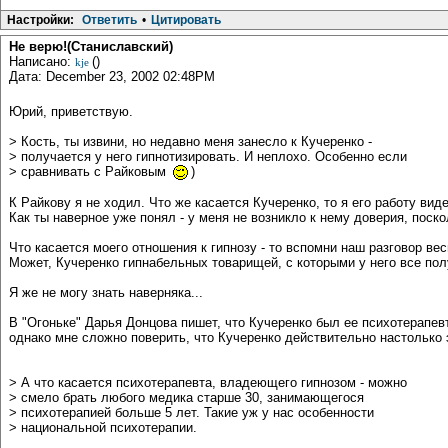
Настройки:
Ответить
•
Цитировать
Не верю!(Станиславский)
Написано:
()
kje
Дата: December 23, 2002 02:48PM
Юрий, приветствую.
> Кость, ты извини, но недавно меня занесло к Кучеренко -
> получается у него гипнотизировать. И неплохо. Особенно если
> сравнивать с Райковым
)
К Райкову я не ходил. Что же касается Кучеренко, то я его работу вид
Как ты наверное уже понял - у меня не возникло к нему доверия, поско
Что касается моего отношения к гипнозу - то вспомни наш разговор вес
Может, Кучеренко гипнабельных товарищей, с которыми у него все пол
Я же не могу знать наверняка...
В "Огоньке" Дарья Донцова пишет, что Кучеренко был ее психотерапевт
однако мне сложно поверить, что Кучеренко действительно настолько
> А что касается психотерапевта, владеющего гипнозом - можно
> смело брать любого медика старше 30, занимающегося
> психотерапией больше 5 лет. Такие уж у нас особенности
> национальной психотерапии.