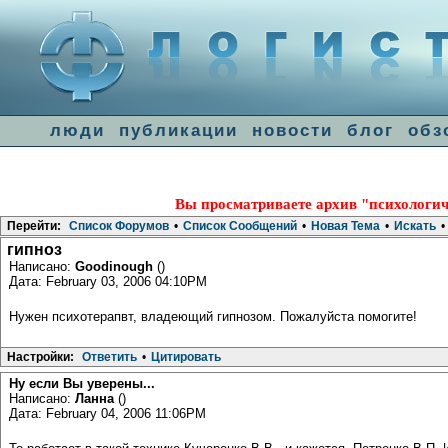
люди
публикации
новости
блог
обз
Вы просматриваете архив "психологич
Перейти:
Список Форумов
•
Список Сообщений
•
Новая Тема
•
Искать
•
гипноз
Написано:
Goodinough
()
Дата: February 03, 2006 04:10PM
Нужен психотерапвт, владеющий гипнозом. Пожалуйста помогите!
Настройки:
Ответить
•
Цитировать
Ну если Вы уверены...
Написано:
Ланна
()
Дата: February 04, 2006 11:06PM