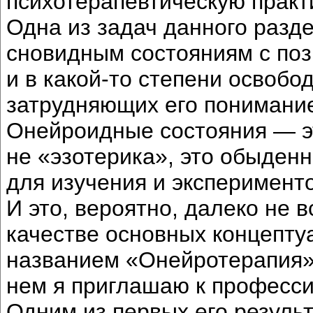
психотерапевтическую практи
Одна из задач данного разд
сновидным состояниям с поз
и в какой-то степени освобод
затрудняющих его понимание
Онейроидные состояния — эт
не «эзотерика», это обыденн
для изучения и эксперименто
И это, вероятно, далеко не в
качестве основных концепту
названием «Онейротерапия»
нем я приглашаю к професси
Одним из первых его результ