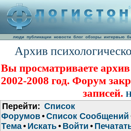
люди
публикации
новости
блог
обзоры
интервью
б
Архив психологическо
Вы просматриваете архив
2002-2008 год. Форум зак
записей.
Н
Перейти:
Список
Форумов
•
Список Сообщений
Тема
•
Искать
•
Войти
•
Печатат