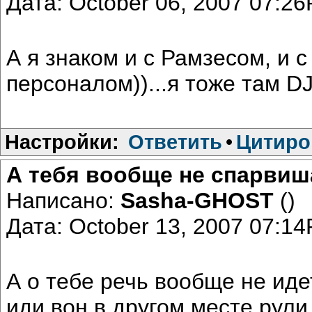
Дата: October 06, 2007 07:2
А я знаком и с Рамзесом, и 
персоналом))...я тоже там DJ
Настройки:
Ответить
•
Цитиро
А тебя вообще не спарви
Написано:
Sasha-GHOST
()
Дата: October 13, 2007 07:1
А о тебе речь вообще не ид
иди вон в другом месте рули.