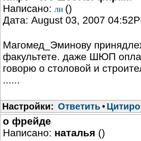
Написано:
()
ли
Дата: August 03, 2007 04:52
Магомед_Эминову принядлеж
факультете. даже ШЮП оплач
говорю о столовой и строител
......
Настройки:
Ответить
•
Цитиро
о фрейде
Написано:
наталья
()