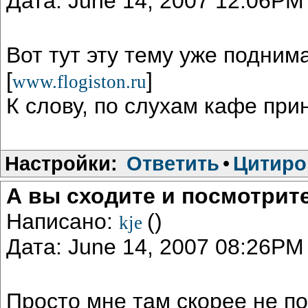
Дата: June 14, 2007 12:06PM
Вот тут эту тему уже подним
[
]
www.flogiston.ru
К слову, по слухам кафе пр
Настройки:
Ответить
•
Цитиро
А вы сходите и посмотрит
Написано:
()
kje
Дата: June 14, 2007 08:26PM
Просто мне там скорее не п