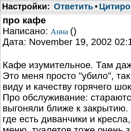
Настройки:
Ответить
•
Цитиро
про кафе
Написано:
()
Анна
Дата: November 19, 2002 02
Кафе изумительное. Там даж
Это меня просто "убило", так
виду и качеству горячего шо
Про обслуживание: стараются
выгоняли ближе к закрытию.
где есть диванчики и кресл
меню, туалетов тоже очень з