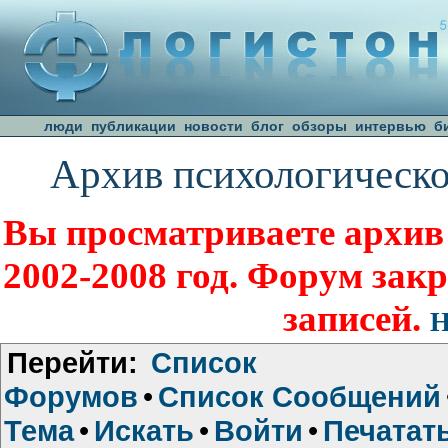
люди
публикации
новости
блог
обзоры
интервью
б
Архив психологическо
Вы просматриваете архив
2002-2008 год. Форум зак
записей.
Н
Перейти:
Список
Форумов
•
Список Сообщений
Тема
•
Искать
•
Войти
•
Печатат