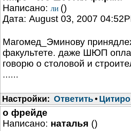
Написано:
()
ли
Дата: August 03, 2007 04:52
Магомед_Эминову принядлеж
факультете. даже ШЮП оплач
говорю о столовой и строител
......
Настройки:
Ответить
•
Цитиро
о фрейде
Написано:
наталья
()