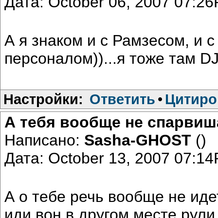
Дата: October 06, 2007 07:2
А я знаком и с Рамзесом, и 
персоналом))...я тоже там DJ
Настройки:
Ответить
•
Цитиро
А тебя вообще не спарви
Написано:
Sasha-GHOST
()
Дата: October 13, 2007 07:1
А о тебе речь вообще не ид
иди вон в другом месте рули.