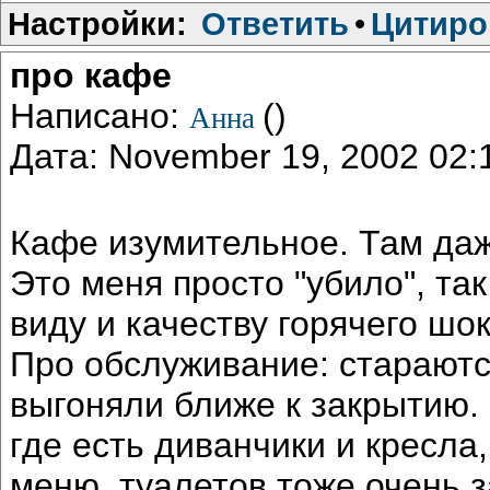
Настройки:
Ответить
•
Цитиро
про кафе
Написано:
()
Анна
Дата: November 19, 2002 02
Кафе изумительное. Там даж
Это меня просто "убило", так
виду и качеству горячего шо
Про обслуживание: стараются
выгоняли ближе к закрытию.
где есть диванчики и кресл
меню, туалетов тоже очень з