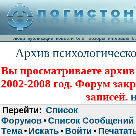
люди
публикации
новости
блог
обзоры
интервью
б
Архив психологическо
Вы просматриваете архив
2002-2008 год. Форум зак
записей.
Н
Перейти:
Список
Форумов
•
Список Сообщений
Тема
•
Искать
•
Войти
•
Печатат