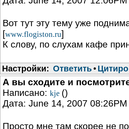
Дата: June 14, 2007 12:06PM
Вот тут эту тему уже подним
[
]
www.flogiston.ru
К слову, по слухам кафе пр
Настройки:
Ответить
•
Цитиро
А вы сходите и посмотрит
Написано:
()
kje
Дата: June 14, 2007 08:26PM
Просто мне там скорее не п