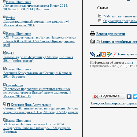
Елена Шипилина
Летняя психологическая школа Битюг 2014.
Статьи
28.07 — 03.08.2014 | Воронеж
"Работа с глиняным по
Psykir
Обучающая программа 
Демонстрационный воркшоп по фокусингу|
Москва, 4 июля 2014
Елена Шипилина
Версия для печати
XXII Межрегиональная Летняя Психологическая
Школа АЗОВ 2014. 13-22 июля | Краснодарский
Добавить в «любимые ст
край
Psykir
Блоггерам
-
Базовый курс по фокусингу | Москва, 6-8 июня
2014 (набор закрыт)
disma
Информация об авторе:
Опубликовано: June 2, 2015, 11:40 
Елена Шипилина
Весенняя Консультативная Сессия | 4-6 апреля
2014 Воронеж
koganlerner
Программа подготовки системных семейных
психотерапевтов в Высшей школе экономики |
Москва 2014-2015
Поделиться…
Еще для блоггеров:
код краси
Кочетков Яков Анатольевич
1
Семинар «Когнитивная терапия депресии. Основы
концептуализации в КПТ», Москва, 22-23 февраля
Елена Шипилина
VI Зимняя Психологическая Школа 2014
«Лидерство. Работа в команде» | 7-9 февраля.
Воронеж