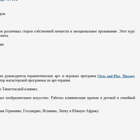
одом
ие различных сторон собственной личности и эмоциональное проживание. Этот курс
певта.
ие.
мя руководитель терапевтических арт- и игровых программ (
Arts and Play Therapy
атор магистерской программы по арт-терапии.
в Тавистокской клинике.
чал изобразительное искусство. Работал клиническим врачом в детской и семейной
чая Германию, Голландию, Испанию, Литву и Южную Африку.