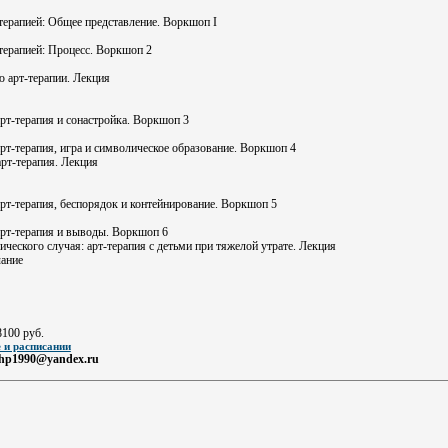
т-терапией: Общее представление. Воркшоп I
-терапией: Процесс. Воркшоп 2
ю арт-терапии. Лекция
 арт-терапия и сонастройка. Воркшоп 3
 арт-терапия, игра и символическое образование. Воркшоп 4
 арт-терапия. Лекция
 арт-терапия, беспорядок и контейнирование. Воркшоп 5
 арт-терапия и выводы. Воркшоп 6
ического случая: арт-терапия с детьми при тяжелой утрате. Лекция
чание
8100 руб.
 и расписании
vshp1990@yandex.ru