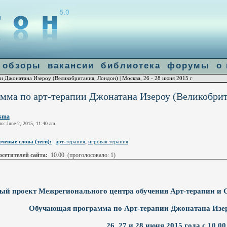
]: failed to open stream: Connection refused in
/home/u14683/flogiston.ru/ww
le-get-contents
обзоры
вакансии
библиотека
форумы
о
 Джонатана Изероу (Великобритания, Лондон) | Москва, 26 - 28 июня 2015 г
ма по арт-терапии Джонатана Изероу (Великобритан
isma
о: June 2, 2015, 11:40 am
,
чевые слова (теги):
арт-терапия
игровая терапия
сетителей сайта:
10.00
(проголосовало: 1)
ый проект Межрегионального центра обучения Арт-терапии и
Обучающая программа по Арт-терапии Джонатана Изер
26, 27 и 28 июня 2015 года с 10.00