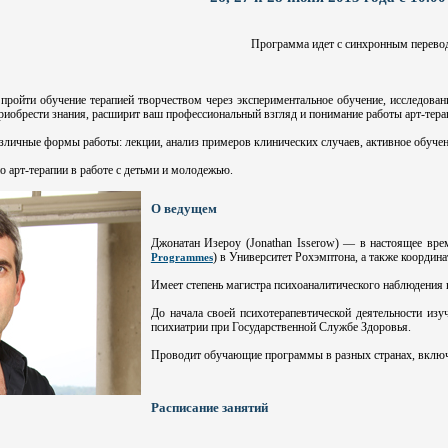
Программа идет с синхронным перев
пройти обучение терапией творчеством через экспериментальное обучение, исследован
риобрести знания, расширит ваш профессиональный взгляд и понимание работы арт-тера
зличные формы работы: лекции, анализ примеров клинических случаев, активное обучен
о арт-терапии в работе с детьми и молодежью.
О ведущем
Джонатан Изероу (Jonathan Isserow) — в настоящее вре
) в Университет Рохэмптона, а также координ
Programmes
Имеет степень магистра психоаналитического наблюдения 
До начала своей психотерапевтической деятельности изу
психиатрии при Государственной Службе Здоровья.
Проводит обучающие программы в разных странах, вклю
Расписание занятий