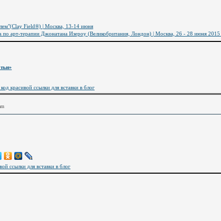
лем"(Clay Field®) | Москва, 13-14 июня
по арт-терапии Джонатана Изероу (Великобритания, Лондон) | Москва, 26 - 28 июня 2015
атьи»
 код красивой ссылки для вставки в блог
am
вой ссылки для вставки в блог