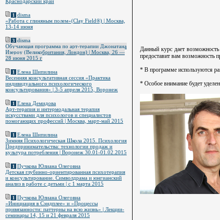
Краснодарский край
disma
1
«Работа с глиняным полем»(Clay Field®) | Москва,
13-14 июня
disma
3
Обучающая программа по арт-терапии Джонатана
Данный курс дает возможность 
Изероу (Великобритания, Лондон) | Москва, 26 —
предоставит вам возможность п
28 июня 2015 г
* В программе используются ра
Елена Шипилина
1
Весенняя консультативная сессия «Практика
* Особое внимание будет уделен
индивидуального психологического
консультирования» | 3-5 апреля 2015, Воронеж
Елена Демидова
1
Арт-терапия и интермодальная терапия
искусствами для психологов и специалистов
помогающих профессий | Москва, март-май 2015
Елена Шипилина
1
Зимняя Психологическая Школа 2015. Психология
Предпринимательства: технологии продаж и
культура потребления | Воронеж 30.01-01.02.2015
Пучкова Юлиана Олеговна
1
Детская глубинно-ориентированная психотерапия
и консультирование. Символдрама и юнгианский
анализ в работе с детьми | c 1 марта 2015
Пучкова Юлиана Олеговна
1
«Инициация в Сэндплее» и «Процессы
привязанности: паттерны на всю жизнь» | Лекции-
семинары 14, 15 и 21 февраля 2015