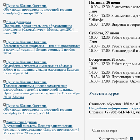
Пятница, 26 июня
Пучкова Юлиана Олеговна
10.00 – 12.30. Знакомство с ар
Обучающая программа по песочной терапии
Ланч
(Sandplay)| с января 2015
14.00 – 15.30. Знакомство с арт
Чай/кофе
Елена Демидова
16.00 – 17.00. Введение в теори
Программа дополнительного образования по
психологии (базовый курс) | Москва, дек.2014 —
Суббота, 27 июня
июнь.2015
10.00 – 12.30. Работа с детьми:
Ланч
Пучкова Юлиана Олеговна
Бессознательные процессы — как они проявляются
14.00 – 15.30. Работа с детьми:
в песочной терапии | Лекция-семинар 1 ноября
16.00 – 17.00. Развитие детей и
2014
Воскресенье, 28 июня
Пучкова Юлиана Олеговна
10.00 – 12.30. Работа с детьми:
От аффекта к чувствам и мыслям: от абьюза к
Ланч
заботе и пониманию. Лекция Алессандры Кавалли
14.00 – 15.30. Работа с детьми:
5 сентября 2014
15.45 – 16.30. Презентация клин
16.30 – 17.00. Рефлексия. Окон
Пучкова Юлиана Олеговна
Телесные симптомы и психосоматические
расстройства у детей в клинической практике.
Участие в курсе
Принципы и методы психотерапии | с 15 сентября
2014, Москва
Стоимость обучения: 160 у.е. и 
Пучкова Юлиана Олеговна
Подробная информация о курсе
Обучающая программа по песочной терапии
Справки:
+7 (968) 843-74-71, 
(sandplay)| с 10 сентября 2014
Константин Ефимов
Внутренний писатель. Психотерапевтические
техники по преодолению «Запрета проявляться» |
Статьи автора
Москва, 27 – 29 августа
Количество статей:
2