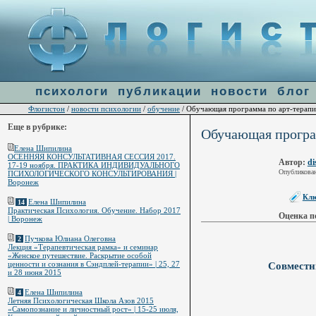
Warning
: file_get_contents(http://ulogin.ru/token.php?token=&host=flogiston.ru) [
function.fi
психологи
публикации
новости
блог
Флогистон
новости психологии
обучение
/
/
/ Обучающая программа по арт-терапии
Еще в рубрике:
Обучающая програм
Елена Шипилина
ОСЕННЯЯ КОНСУЛЬТАТИВНАЯ СЕССИЯ 2017.
Автор:
d
17-19 ноября. ПРАКТИКА ИНДИВИДУАЛЬНОГО
Опубликован
ПСИХОЛОГИЧЕСКОГО КОНСУЛЬТИРОВАНИЯ |
Воронеж
Клю
Елена Шипилина
14
Практическая Психология. Обучение. Набор 2017
Оценка по
| Воронеж
Пучкова Юлиана Олеговна
2
Лекция «Терапевтическая рамка» и семинар
«Женское путешествие. Раскрытие особой
ценности и сознания в Сэндплей-терапии» | 25, 27
Совместн
и 28 июня 2015
Елена Шипилина
4
Летняя Психологическая Школа Азов 2015
«Самопознание и личностный рост» | 15-25 июля,