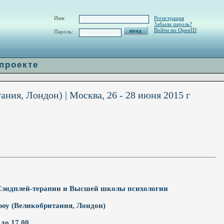
w/H_url.php
on line
60
Имя:
Регистрация
Забыли пароль?
Войти по OpenID
Пароль:
 проекте
ия, Лондон) | Москва, 26 - 28 июня 2015 г
 Сэндплей-терапии и Высшей школы психологии
оу (Великобритания, Лондон)
 до 17.00