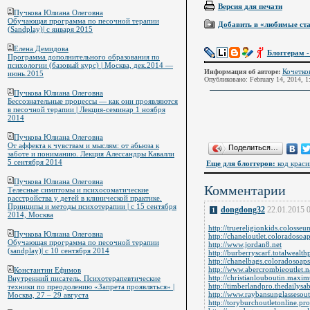
Версия для печати
Пучкова Юлиана Олеговна
Обучающая программа по песочной терапии
Добавить в «любимые ст
(Sandplay)| с января 2015
Елена Демидова
Блоггерам
-
Программа дополнительного образования по
психологии (базовый курс) | Москва, дек.2014 —
Кочетко
Информация об авторе:
июнь.2015
Опубликовано: February 14, 2014, 1
Пучкова Юлиана Олеговна
Бессознательные процессы — как они проявляются
в песочной терапии | Лекция-семинар 1 ноября
2014
Пучкова Юлиана Олеговна
От аффекта к чувствам и мыслям: от абьюза к
Поделиться…
заботе и пониманию. Лекция Алессандры Кавалли
5 сентября 2014
Еще для блоггеров:
код краси
Пучкова Юлиана Олеговна
Комментарии
Телесные симптомы и психосоматические
расстройства у детей в клинической практике.
Принципы и методы психотерапии | с 15 сентября
dongdong32
22.01.2015 
1
2014, Москва
http://truereligionkids.colosse
Пучкова Юлиана Олеговна
http://chaneloutlet.coloradoso
Обучающая программа по песочной терапии
http://www.jordan8.net
(sandplay)| с 10 сентября 2014
http://burberryscarf.totalwealt
http://chanelbags.coloradosoap
http://www.abercrombieoutlet.
Константин Ефимов
http://christianlouboutin.max
Внутренний писатель. Психотерапевтические
http://timberlandpro.thedailysa
техники по преодолению «Запрета проявляться» |
http://www.raybansunglassesout
Москва, 27 – 29 августа
http://toryburchoutletonline.pr