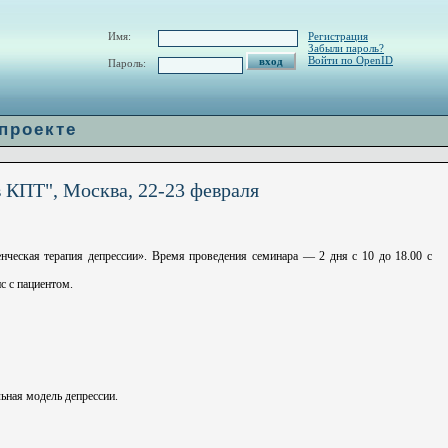
w/H_url.php
on line
60
Имя:
Регистрация
Забыли пароль?
Войти по OpenID
Пароль:
 проекте
 КПТ", Москва, 22-23 февраля
нческая терапия депрессии». Время проведения семинара — 2 дня с 10 до 18.00 с
с с пациентом.
ьная модель депрессии.