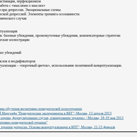
астинация, перфекционизм
работа с «мыслями о мыслях»
и при депрессии. Эмоциональные схемы.
еской депрессией. Элементы тренинга осознанности.
нического случая
птуализация
ия: базовые убеждения, промежуточные убеждения, компенсаторные стратегии
ческие иллюстрации
ске убеждений
клов и модификаторов
уализации – «порочный цветок», использование позитивной концептуализации.
ма обучения когнитивно-поведенческой психотерапии
.Марграфа "Поведенческие эксперименты в КБТ" | Москва, 13 апреля 2013
 оценка, формулирование случая, планирование терапии» | Москва, 18-19 мая 2013
итивно-поведенческой терапии"
 терапия депресии. Основы концептуализации в КПТ", Москва, 22-23 февраля