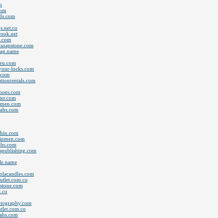
m
com
ids.com
s.net.co
brook.net
t.com
dosoapstone.com
eap.name
.eu.com
-your-locks.com
s.com
tionrentals.com
shoes.com
tter.com
inmen.com
ysabs.com
schin.com
skinmen.com
sabs.com
dspublishing.com
ale.name
colacandles.com
utlet.com.co
pstone.com
t.co
hotography.com
utlet.com.co
sabs.com