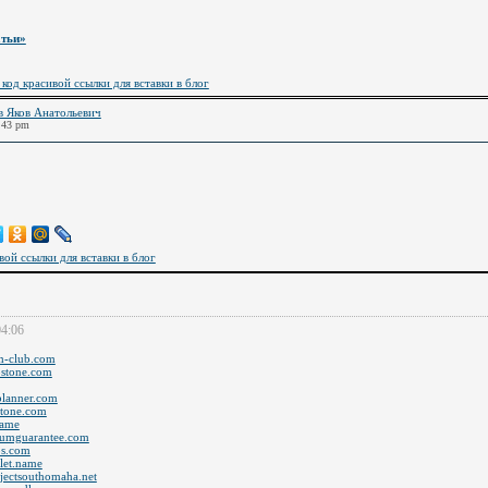
атьи»
 код красивой ссылки для вставки в блог
в Яков Анатольевич
:43 pm
вой ссылки для вставки в блог
04:06
um-club.com
apstone.com
hplanner.com
stone.com
name
imumguarantee.com
bs.com
let.name
ojectsouthomaha.net