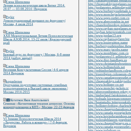
http://canadagoosesale.pensaco
Елена Шипилина
http://cheapoakleysunglasses.oa
Летняя психологическая школа Битюг 2014.
http://jordanretro.sellittodaywi
28.07 — 03.08.2014 | Воронеж
http://www.burberryoutletsale.
http://www.monclerjacketsoutle
Psykir
http://www.uggs-outlet.com.co
Демонстрационный воркшоп по фокусингу|
http://www.abercrombie.in.net
Москва, 4 июля 2014
http://chanelonlineshop.milane
http://www.rayban-sunglasses.
http://rayban.letterpresskids.co
Елена Шипилина
http://www.jordan13.org
XXII Межрегиональная Летняя Психологическая
http://www.raybanwayfarer.biz
Школа АЗОВ 2014. 13-22 июля | Краснодарский
http://www.louisvuitton.name
край
http://burberryoutletonline.th
http://www.marc-jacobs.name
Psykir
http://www.montblanc.com.co
Базовый курс по фокусингу | Москва, 6-8 июня
http://jordanretro11.sellittoda
2014 (набор закрыт)
http://www.dior-handbags.us
http://www.christianlouboutinou
Елена Шипилина
http://www.hollisterkids.net
Весенняя Консультативная Сессия | 4-6 апреля
http://redtimberlandboots.col
2014 Воронеж
http://truereligion.colosseum-c
http://www.canadagooseoutlet.
http://cheapoakleys.oakleywebsi
koganlerner
http://www.hollister-co.net
Программа подготовки системных семейных
http://www.moncler-jackets.cc
психотерапевтов в Высшей школе экономики |
http://abercrombiestore.rekey-
Москва 2014-2015
http://timberland.fairskinmen.
http://todssale.kingmancommerc
Кочетков Яков Анатольевич
1
http://beatsstudio.letterpresskid
Семинар «Когнитивная терапия депресии. Основы
http://hollisterclothing.charles
концептуализации в КПТ», Москва, 22-23 февраля
http://www.cheapjordansshoes.i
http://www.canada-goosejackets
Елена Шипилина
http://www.kevindurantshoes.n
VI Зимняя Психологическая Школа 2014
http://poloralphlauren.josephsi
«Лидерство. Работа в команде» | 7-9 февраля.
http://www.cheapnfljerseys.eu.
Воронеж
http://www.canada-gooseoutlet.
http://www.todsshoes.us