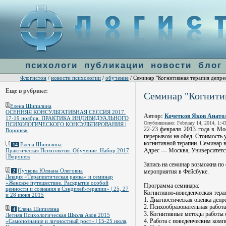
Warning
: file_get_contents(http://ulogin.ru/token.php?token=&host=flogiston.ru) [
function.fi
психологи
публикации
новости
блог
Флогистон
новости психологии
обучение
/
/
/ Семинар "Когнитивная терапия депре
Еще в рубрике:
Семинар "Когнитив
Елена Шипилина
ОСЕННЯЯ КОНСУЛЬТАТИВНАЯ СЕССИЯ 2017.
Автор:
Кочетков Яков Анато
17-19 ноября. ПРАКТИКА ИНДИВИДУАЛЬНОГО
Опубликовано: February 14, 2014, 1:4
ПСИХОЛОГИЧЕСКОГО КОНСУЛЬТИРОВАНИЯ |
22-23 февраля 2013 года в Мо
Воронеж
перерывом на обед. Стоимость 
когнитивной терапии. Семинар 
Елена Шипилина
14
Адрес — Москва, Университетски
Практическая Психология. Обучение. Набор 2017
| Воронеж
Запись на семинар возможна по 
Пучкова Юлиана Олеговна
мероприятия в Фейсбуке.
2
Лекция «Терапевтическая рамка» и семинар
«Женское путешествие. Раскрытие особой
Программа семинара:
ценности и сознания в Сэндплей-терапии» | 25, 27
Когнитивно-поведенческая тера
и 28 июня 2015
1. Диагностическая оценка деп
2. Психообразовательная работа
Елена Шипилина
4
3. Когнитивные методы работы 
Летняя Психологическая Школа Азов 2015
4. Работа с поведенческим ком
«Самопознание и личностный рост» | 15-25 июля,