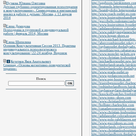
http://uggboots.fairskinmen.co
Пучкова Юлиана Олеговна
http://beatssolo.letterpresskids.
Детская глубинно-ориентированная психотерапия
http://beatsbydrdre.letterpressk
и консультирование». Символдрама и юнгианский
http://www.coach-outlet.us.com
анализ в работе с детьми | Москва, с 13 апреля
http://www.louisvuittonhandbag
2014
http://guccibelts.realestatecran
http://www.louisvuitton-lvoutle
Елена Демидова
http://adidasoutletstore.colora
Психодрама в групповой и индивидуальной
http://www.oakleysunglassesch
работе | февраль 2014, Москва
http://www.hogan-shoes.us
http://www.michael-korsoutlets
Елена Шипилина
http://abercrombieoutlet.rekey
Осенняя Консультативная Сессия 2013. Практика
http://raybanoutlet.thedailysab
индивидуального психологического
http://montblancpen.cabanavaca
консультирования | 22-24 ноября, Воронеж
http://www.moncler-jackets.org
http://www.christian-louboutin
http://michaelkorsoutlet.new-le
Кочетков Яков Анатольевич
1
http://timberlandcanada.fairsk
Семинар «Основы когнитивно-поведенческой
http://timberlandoutlet.thedail
терапии»
http://www.prada-outlet.us
http://www.jordanconcords.net
Поиск
http://www.ugg-boots.in.net
http://truereligionoutlet.charle
http://redtimberlandboots.fair
http://raybanwayfarer.thedaily
http://knockoffwatches.freebir
http://www.toms--shoes.com
http://www.christianlouboutins
http://hollister.charleschin.com
http://canadagooseoutlet.pensa
http://www.christian-louboutino
http://adidasoutlet.coloradosoa
http://www.polo-ralphlauren.ne
http://www.guccishoes.us.com
http://timberlands.colegrovep
http://www.christianlouboutino
http://timberlandboots.thedaily