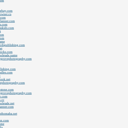
com
thebay.com
towner.co
s.com
planner.com
us.com
esskids.com
t
com
.com
name
birdspublishing.com
et
locks.com
holesale.name
olegrovephotography.com
blishing.com
ndles.com
c
rook.net
ovephotography.com
pstone.com
olegrovephotography.com
ge.com
h.cc
olesale.net
planner.com
outhomaha.net
tun.com
name
nfo