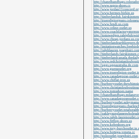
http://chanelhandbags.colorad
http://www.supra-shoes.cc
http://www.jordan11concord.or
http://www.hermes-birkin.us
http://timberlanduk.fairskinme
http://truereligionjeans.coloss
http://www.fendi.us.com
http://www.celine-outlet.us
http://www.coachfactorystoreon
http://tomswedges.raleighdown
http://www.cheap-jordans.us.c
http://timberlandearthkeepers.t
http://imitationwatches.freebir
http://ralphlauren.josephsiri.co
http://timberlands.fairskinmen
http://timberlandcanada.thedai
http://www.redchristianloubout
http://uggs.uggaustralia.de.com
http://www.guessoutlet.org
http://www.truereligion-outlet.i
http://www.canadagoose-outlet
http://www.chiflat-iron.us
http://burberryoutlet.thewhims
http://www.christianlouboutinsa
http://www.tomsshoes.name
http://chanelhandbags.milaneve
http://www.canadagooseoutlet.c
http://burberryoutlet.suleyman
http://truereligionjeans.charles
http://burberryoutlet.totalweal
http://oakleysunglasseswholesal
http://www.ralph-laurenoutlet.
http://www.fitflop-shoes.us
http://www.kobeshoes.org
http://www.tory-burchoutlet.in.
http://www.bottega-veneta.cc
http://polooutlet.josephsiri.com