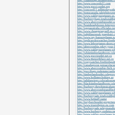
http://chanelbags.milaneverett.
http://www.concords11.com
http://www.gucci-outlet.org
http://concord11.sellittodaywi
http://tomscanada.raleighdown
http://www.oakleysunglasses.u
http://burberrybags.totalwealth
http://www.abercrombieoutlet.
http://beatsheadphones.letterpr
http://uggsaustralia.officialus.ne
http://www.cheapjerseysnfl.eu.
http://ralphlaurenuk.josephsiri
http://www.ray-bansunglasses.
http://replicarolexwatches.free
http://www.lebronjames-shoes.n
http://abercrombie.rekey-your-
http://www.oakleysunglasses-w
http://whitetimberlandboots.c
http://www.guccioutlet.net.co
http://www.thenorthface.net.co
http://copywatches.freebirdspu
http://canadagoose.pensacolaca
http://www.abercrombie-fitch.c
http://guccibags.realestatecranb
http://timberlandoutlet.colegr
http://www.hollisterclothing.us
http://adidaswings.coloradosoa
http://blacktimberlandboots.c
http://burberry.thewhimsicalsa
http://www.abercrombieandfitc
http://www.oakleysunglasses-wh
http://burberrysale.totalwealth
http://www.belstaff.name
http://toryburchoutlet.projects
http://www.truereligion.eu.com
http://burberrysale.suleymanal
http://www.burberry-outletus.
http://www.oakley-sunglasses.i