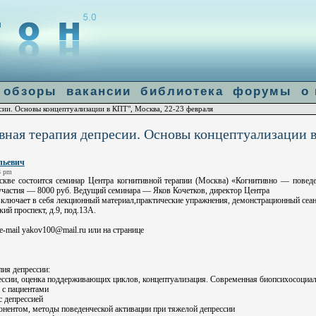
]: failed to open stream: Connection refused in
/home/u14683/flogiston.ru/ww
le-get-contents
обзоры
вакансии
библиотека
форумы
о
сии. Основы концептуализации в КПТ", Москва, 22-23 февраля
ная терапия депресии. Основы концептуализации в
льевич
3 pm
скве состоится семинар Центра когнитивной терапии (Москва) «Когнитивно — поведе
участия — 8000 руб. Ведущий семинара — Яков Кочетков, директор Центра
включает в себя лекционный материал,практические упражнения, демонстрационный сеан
й проспект, д.9, под.13А.
e-mail yakov100@mail.ru или на странице
пия депрессии:
рессии, оценка поддерживающих циклов, концептуализация. Современная биопсихосоциал
 с пациентами
с депрессией
понентом, методы поведенческой активации при тяжелой депрессии