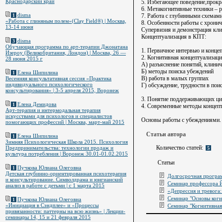
Краснодарский край
5. Избегающее поведение,прокр
6. Метакогнитивные техники – 
disma
7. Работа с глубинными схемам
1
«Работа с глиняным полем»(Clay Field®) | Москва,
8. Особенности работы с хронич
13-14 июня
Супервизия и демонстрация кли
Концептуализация в КПТ:
disma
3
Обучающая программа по арт-терапии Джонатана
1. Первичное интервью и конце
Изероу (Великобритания, Лондон) | Москва, 26 —
2. Когнитивная концептуализац
28 июня 2015 г
А) разъяснение понятий, клини
Б) методы поиска убеждений
Елена Шипилина
1
В) работа в малых группах
Весенняя консультативная сессия «Практика
индивидуального психологического
Г) обсуждение, трудности в пои
консультирования» | 3-5 апреля 2015, Воронеж
3. Понятие поддерживающих ци
Елена Демидова
1
4. Современные методы концепт
Арт-терапия и интермодальная терапия
искусствами для психологов и специалистов
Основы работы с убеждениями.
помогающих профессий | Москва, март-май 2015
Статьи автора
Елена Шипилина
1
Зимняя Психологическая Школа 2015. Психология
Количество статей:
Предпринимательства: технологии продаж и
5
культура потребления | Воронеж 30.01-01.02.2015
Статьи
Пучкова Юлиана Олеговна
1
Детская глубинно-ориентированная психотерапия
Долгосрочная програм
и консультирование. Символдрама и юнгианский
Семинар профессора Й
анализ в работе с детьми | c 1 марта 2015
«Депрессия и тревога:
Семинар "Основы когн
Пучкова Юлиана Олеговна
1
«Инициация в Сэндплее» и «Процессы
Семинар "Когнитивная
привязанности: паттерны на всю жизнь» | Лекции-
семинары 14, 15 и 21 февраля 2015