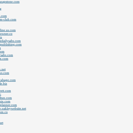
osoapstone.com
g
n.com
eum-club.com
line.us.com
towner.co
om
hedailysabs.com
dspublishing.com
m
.com
lysabs.com
in.com
n.net
.us.com
icalsage.com
le.biz
rett.com
c
altun.com
chin.com
thplanner.com
e.oakleywebsite.net
com.co
net