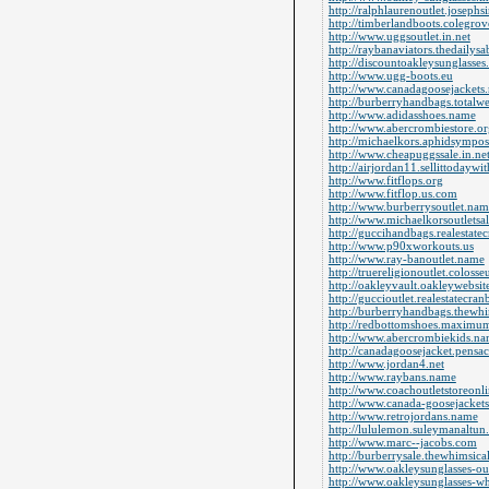
http://ralphlaurenoutlet.josephs
http://timberlandboots.colegr
http://www.uggsoutlet.in.net
http://raybanaviators.thedailys
http://discountoakleysunglasses
http://www.ugg-boots.eu
http://www.canadagoosejackets
http://burberryhandbags.totalw
http://www.adidasshoes.name
http://www.abercrombiestore.or
http://michaelkors.aphidsympo
http://www.cheapuggssale.in.ne
http://airjordan11.sellittodayw
http://www.fitflops.org
http://www.fitflop.us.com
http://www.burberrysoutlet.nam
http://www.michaelkorsoutletsa
http://guccihandbags.realestate
http://www.p90xworkouts.us
http://www.ray-banoutlet.name
http://truereligionoutlet.colos
http://oakleyvault.oakleywebsit
http://guccioutlet.realestatecra
http://burberryhandbags.thewh
http://redbottomshoes.maximu
http://www.abercrombiekids.n
http://canadagoosejacket.pensa
http://www.jordan4.net
http://www.raybans.name
http://www.coachoutletstoreonl
http://www.canada-goosejackets
http://www.retrojordans.name
http://lululemon.suleymanaltu
http://www.marc--jacobs.com
http://burberrysale.thewhimsic
http://www.oakleysunglasses-ou
http://www.oakleysunglasses-wh