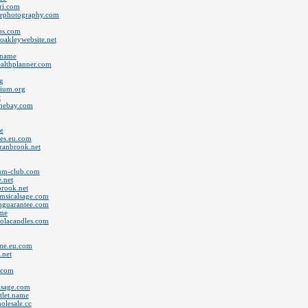
iri.com
ovephotography.com
abs.com
.oakleywebsite.net
.name
ealthplanner.com
g
sium.org
t
ithebay.com
e
les.eu.com
cranbrook.net
seum-club.com
e.net
nbrook.net
imsicalsage.com
mguarantee.com
ame
colacandles.com
ine.eu.com
.net
n.com
alsage.com
tlet.name
olesale.cc