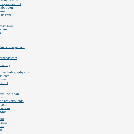
lacandles.com
kleywebsite.net
thebay.com
name
t.us.com
verett.com
eu.com
m
ewhimsicalsage.com
ywithebay.com
tlet.org
egrovephotography.com
lub.com
name
te.net
your-locks.com
com
ialrealestate.com
s.com
chin.com
n.net
.biz
ame
ri.com
com
cc