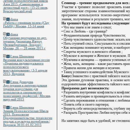
Летняя Психологическая Школа
Семинар – тренинг предназначен для всех
Азов 2015 «Самопознание и
Участие в тренинге позволит прояснить взаи
личностный рост» | 15-25 июля,
энергетические стороны взаимоотношений му
Краснодарский край
программе используются телесно-энергетиче
знания, полученные в результате тренинга, м
disma
1
«Работа с глиняным полем»(Clay
На тренинге будут исследованы следующие
Field®) | Москва, 13-14 июня
• Что мы знаем и не знаем о сексе;
• Секс и Любовь – где граница?
disma
3
• Фундаментальная природа Чувственности;
Обучающая программа по арт-
• Центр чувственного удовольствия: искать ил
терапии Джонатана Изероу
• Пять ступеней секса. Сексуальность и сексап
(Великобритания, Лондон) |
• Как женщины понимают мужчин, и наоборот
Москва, 26 — 28 июня 2015 г
• Секреты мужского и женского обаяния ;
• Мужское в женщине и Женское в мужском. П
Елена Шипилина
1
• Мужчина и женщина — правила успешных о
Весенняя консультативная сессия
«Практика индивидуального
• Жена, мать, женщина – какие расставить при
психологического
• Правила жизни для женщин и мужчин.
консультирования» | 3-5 апреля
• Танец успешного взаимодействия Мужского 
2015, Воронеж
Бонус:
Знакомство с практикой тайского масса
Эта древняя духовная практика, в основе кот
Елена Демидова
1
оздоровительная эффективность тайского масс
Арт-терапия и интермодальная
Программа дает возможность:
терапия искусствами для
• Разрешить внутренние конфликты и конфлик
психологов и специалистов
помогающих профессий | Москва,
• Развить интуицию и проницательность в отн
март-май 2015
• Сделать переживания и отношения с любимы
• Понять себя и своего партнера;
Елена Шипилина
1
• Вернуть себе непосредственность, глубину 
Зимняя Психологическая Школа
• Раскрыть Пространство Любви внутри себя 
2015. Психология
Предпринимательства: технологии
На занятиях надо быть в удобной, не стесняю
продаж и культура потребления |
Воронеж 30.01-01.02.2015