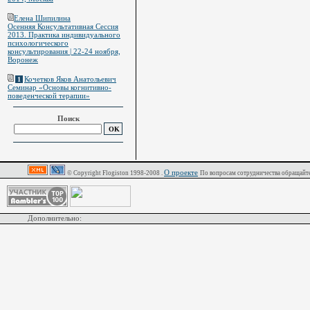
Елена Шипилина
Осенняя Консультативная Сессия
2013. Практика индивидуального
психологического
консультирования | 22-24 ноября,
Воронеж
Кочетков Яков Анатольевич
1
Семинар «Основы когнитивно-
поведенческой терапии»
Поиск
О проекте
© Copyright Flogiston 1998-2008 .
По вопросам сотрудничества обращайте
Дополнительно: