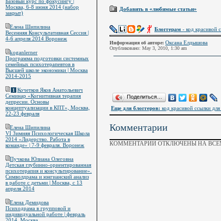
Базовый курс по фокусингу |
Москва, 6-8 июня 2014 (набор
Добавить в «любимые статьи»
закрыт)
Елена Шипилина
Блоггерам
- код красивой с
Весенняя Консультативная Сессия |
4-6 апреля 2014 Воронеж
Оксана Елдышова
Информация об авторе:
Опубликовано: May 3, 2010, 1:30 am
koganlerner
Программа подготовки системных
семейных психотерапевтов в
Высшей школе экономики | Москва
2014-2015
Кочетков Яков Анатольевич
1
Семинар «Когнитивная терапия
Поделиться…
депресии. Основы
концептуализации в КПТ», Москва,
Еще для блоггеров:
код красивой ссылки для 
22-23 февраля
Комментарии
Елена Шипилина
VI Зимняя Психологическая Школа
2014 «Лидерство. Работа в
КОММЕНТАРИИ ОТКЛЮЧЕНЫ НА ВСЕМ
команде» | 7-9 февраля. Воронеж
Пучкова Юлиана Олеговна
Детская глубинно-ориентированная
психотерапия и консультирование».
Символдрама и юнгианский анализ
в работе с детьми | Москва, с 13
апреля 2014
Елена Демидова
Психодрама в групповой и
индивидуальной работе | февраль
2014, Москва