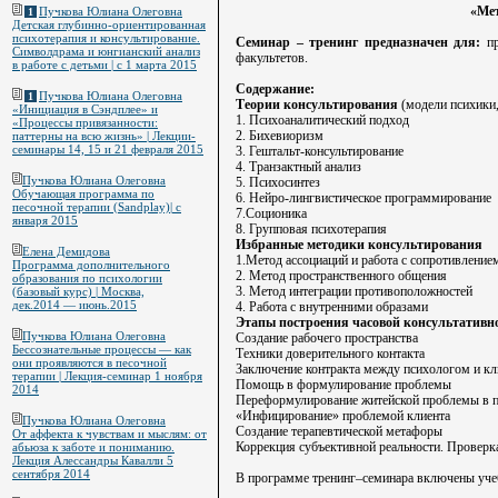
«Мет
Пучкова Юлиана Олеговна
1
Детская глубинно-ориентированная
психотерапия и консультирование.
Семинар – тренинг предназначен для:
пр
Символдрама и юнгианский анализ
факультетов.
в работе с детьми | c 1 марта 2015
Содержание:
Пучкова Юлиана Олеговна
1
Теории консультирования
(модели психики
«Инициация в Сэндплее» и
1. Психоаналитический подход
«Процессы привязанности:
2. Бихевиоризм
паттерны на всю жизнь» | Лекции-
семинары 14, 15 и 21 февраля 2015
3. Гештальт-консультирование
4. Транзактный анализ
Пучкова Юлиана Олеговна
5. Психосинтез
Обучающая программа по
6. Нейро-лингвистическое программирование
песочной терапии (Sandplay)| с
7.Соционика
января 2015
8. Групповая психотерапия
Избранные методики консультирования
Елена Демидова
1.Метод ассоциаций и работа с сопротивление
Программа дополнительного
2. Метод пространственного общения
образования по психологии
3. Метод интеграции противоположностей
(базовый курс) | Москва,
дек.2014 — июнь.2015
4. Работа с внутренними образами
Этапы построения часовой консультативн
Пучкова Юлиана Олеговна
Создание рабочего пространства
Бессознательные процессы — как
Техники доверительного контакта
они проявляются в песочной
Заключение контракта между психологом и к
терапии | Лекция-семинар 1 ноября
Помощь в формулирование проблемы
2014
Переформулирование житейской проблемы в 
«Инфицирование» проблемой клиента
Пучкова Юлиана Олеговна
Создание терапевтической метафоры
От аффекта к чувствам и мыслям: от
Коррекция субъективной реальности. Проверка
абьюза к заботе и пониманию.
Лекция Алессандры Кавалли 5
сентября 2014
В программе тренинг–семинара включены учеб