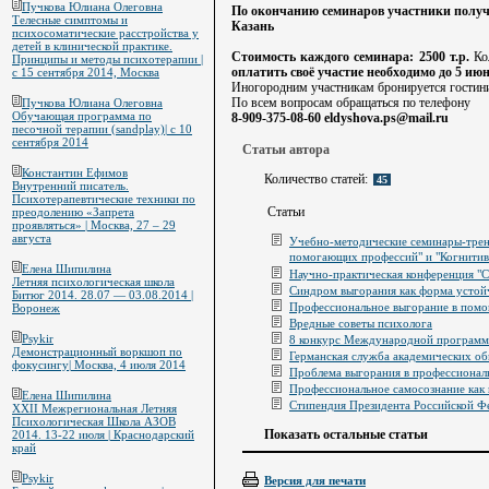
Пучкова Юлиана Олеговна
По окончанию семинаров участники получ
Телесные симптомы и
Казань
психосоматические расстройства у
детей в клинической практике.
Стоимость каждого семинара: 2500 т.р.
Ко
Принципы и методы психотерапии |
оплатить своё участие необходимо до 5 июн
с 15 сентября 2014, Москва
Иногородним участникам бронируется гостин
По всем вопросам обращаться по телефону
Пучкова Юлиана Олеговна
Обучающая программа по
8-909-375-08-60 eldyshova.ps@mail.ru
песочной терапии (sandplay)| с 10
сентября 2014
Статьи автора
Константин Ефимов
Количество статей:
45
Внутренний писатель.
Психотерапевтические техники по
Статьи
преодолению «Запрета
проявляться» | Москва, 27 – 29
августа
Учебно-методические семинары-трен
помогающих профессий" и "Когнитивн
Елена Шипилина
Научно-практическая конференция "С
Летняя психологическая школа
Синдром выгорания как форма усто
Битюг 2014. 28.07 — 03.08.2014 |
Профессиональное выгорание в пом
Воронеж
Вредные советы психолога
Psykir
8 конкурс Международной программ
Демонстрационный воркшоп по
Германская служба академических о
фокусингу| Москва, 4 июля 2014
Проблема выгорания в профессионал
Профессиональное самосознание как 
Елена Шипилина
Стипендия Президента Российской Ф
XXII Межрегиональная Летняя
Психологическая Школа АЗОВ
Показать остальные статьи
2014. 13-22 июля | Краснодарский
край
Psykir
Версия для печати