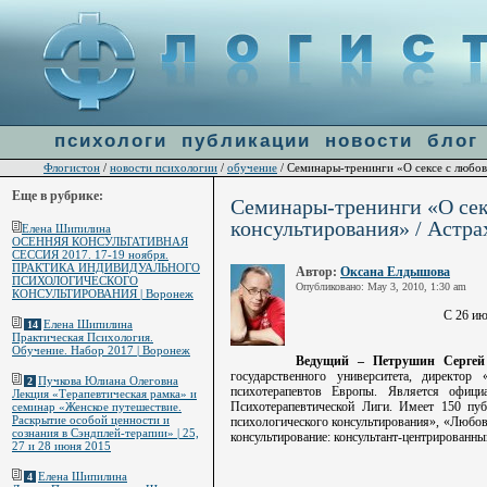
Warning
: file_get_contents(http://ulogin.ru/token.php?token=&host=flogiston.ru) [
function.fi
line
60
психологи
публикации
новости
блог
Флогистон
новости психологии
обучение
/
/
/ Семинары-тренинги «О сексе с любов
Еще в рубрике:
Семинары-тренинги «О сек
консультирования» / Астрах
Елена Шипилина
ОСЕННЯЯ КОНСУЛЬТАТИВНАЯ
СЕССИЯ 2017. 17-19 ноября.
ПРАКТИКА ИНДИВИДУАЛЬНОГО
Автор:
Оксана Елдышова
ПСИХОЛОГИЧЕСКОГО
Опубликовано: May 3, 2010, 1:30 am
КОНСУЛЬТИРОВАНИЯ | Воронеж
С 26 ию
Елена Шипилина
14
Практическая Психология.
Обучение. Набор 2017 | Воронеж
Ведущий – Петрушин Серге
государственного университета, директо
Пучкова Юлиана Олеговна
2
психотерапевтов Европы. Является офици
Лекция «Терапевтическая рамка» и
Психотерапевтической Лиги. Имеет 150 пуб
семинар «Женское путешествие.
Раскрытие особой ценности и
психологического консультирования», «Любов
сознания в Сэндплей-терапии» | 25,
консультирование: консультант-центрированный
27 и 28 июня 2015
Елена Шипилина
4