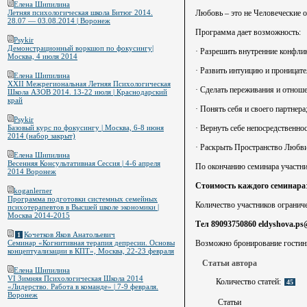
Елена Шипилина
Любовь – это не Человеческие о
Летняя психологическая школа Битюг 2014.
28.07 — 03.08.2014 | Воронеж
Программа дает возможность:
Psykir
Демонстрационный воркшоп по фокусингу|
· Разрешить внутренние конфли
Москва, 4 июля 2014
· Развить интуицию и проницате
Елена Шипилина
XXII Межрегиональная Летняя Психологическая
· Сделать переживания и отнош
Школа АЗОВ 2014. 13-22 июля | Краснодарский
край
· Понять себя и своего партнера
Psykir
· Вернуть себе непосредственно
Базовый курс по фокусингу | Москва, 6-8 июня
2014 (набор закрыт)
· Раскрыть Пространство Любви
Елена Шипилина
Весенняя Консультативная Сессия | 4-6 апреля
По окончанию семинара участни
2014 Воронеж
Стоимость каждого семинара
koganlerner
Программа подготовки системных семейных
Количество участников огранич
психотерапевтов в Высшей школе экономики |
Москва 2014-2015
Тел 89093750860 eldyshova.ps
Кочетков Яков Анатольевич
1
Возможно бронирование гостин
Семинар «Когнитивная терапия депресии. Основы
концептуализации в КПТ», Москва, 22-23 февраля
Статьи автора
Елена Шипилина
VI Зимняя Психологическая Школа 2014
Количество статей:
45
«Лидерство. Работа в команде» | 7-9 февраля.
Воронеж
Статьи