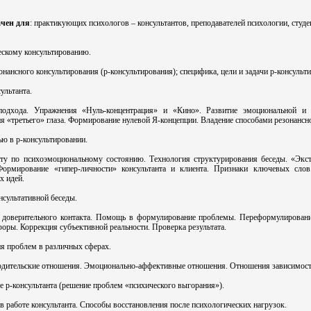
ачен для
: практикующих психологов – консультантов, преподавателей психологии, студе
ескому консультированию.
нансного консультирования (р-консультирования); специфика, цели и задачи р-консульт
ультанта.
подхода. Упражнения «Нуль-концентрация» и «Кино». Развитие эмоциональной и р
ия «третьего» глаза. Формирование нулевой Я-концепции. Владение способами резонансн
ью в р-консультировании.
ту по психоэмоциональному состоянию. Технология структурирования беседы. «Экст
Формирование «гипер-личности» консультанта и клиента. Признаки ключевых сл
х идей.
нсультативной беседы.
и доверительного контакта. Помощь в формулирование проблемы. Переформулирован
оры. Коррекция субъективной реальности. Проверка результата.
ия проблем в различных сферах.
одительские отношения. Эмоционально-аффективные отношения. Отношения зависимос
те р-консультанта (решение проблем «психического выгорания»).
 работе консультанта. Способы восстановления после психологических нагрузок.