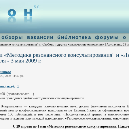
]: failed to open stream: Connection refused in
/home/u14683/flogiston.ru/ww
le-get-contents
обзоры
вакансии
библиотека
форумы
о
сного консультирования" и «Любовь и другие человеческие отношения» | Астрахань, 29 апр
 «Методика резонансного консультирования" и «Лю
я - 3 мая 2009 г.
дышова
 26, 2009, 11:36 pm
ва (теги):
1
0.00
(проголосовало: 1)
3 мая проводятся учебно-методические семинары-тренинги
Владимирович — кандидат психологических наук, доцент факультета психологии Ка
диный реестр профессиональных психотерапевтов Европы. Является официальным пр
меет 150 публикаций, в том числе книг «Психологический тренинг в многочисленно
дики и техники практической психологии», «Резонансное консультирование: консультан
С 29 апреля по 1 мая «Методика резонансного консультирования. Псих