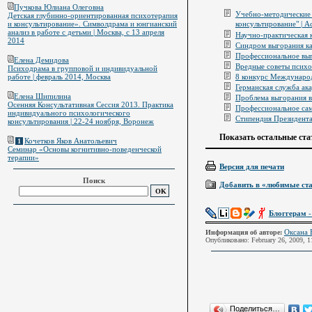
Пучкова Юлиана Олеговна
Учебно-методические 
Детская глубинно-ориентированная психотерапия
консультирование" | А
и консультирование». Символдрама и юнгианский
анализ в работе с детьми | Москва, с 13 апреля
Научно-практическая к
2014
Синдром выгорания к
Профессиональное вы
Елена Демидова
Вредные советы психо
Психодрама в групповой и индивидуальной
8 конкурс Междунаро
работе | февраль 2014, Москва
Германская служба а
Елена Шипилина
Проблема выгорания в
Осенняя Консультативная Сессия 2013. Практика
Профессиональное сам
индивидуального психологического
Стипендия Президента
консультирования | 22-24 ноября, Воронеж
Показать остальные ста
Кочетков Яков Анатольевич
1
Семинар «Основы когнитивно-поведенческой
терапии»
Версия для печати
Поиск
Добавить в «любимые ст
Блоггерам
-
Оксана 
Информация об авторе:
Опубликовано: February 26, 2009, 
Поделиться…