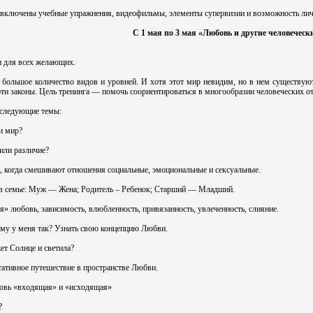
включены учебные упражнения, видеофильмы, элементы супервизии и возможность личн
С 1 мая по 3 мая «Любовь и другие человечес
н для всех желающих.
большое количество видов и уровней. И хотя этот мир невидим, но в нем существуют
эти законы. Цель тренинга — помочь соориентироваться в многообразии человеческих о
 следующие темы:
и мир?
 или различие?
я, когда смешивают отношения социальные, эмоциональные и сексуальные.
 в семье: Муж — Жена; Родитель – Ребенок; Старший — Младший.
 любовь, зависимость, влюбленность, привязанность, увлеченность, слияние.
ему у меня так? Узнать свою концепцию Любви.
ет Солнце и светила?
ативное путешествие в пространстве Любви.
овь «входящая» и «исходящая»
?