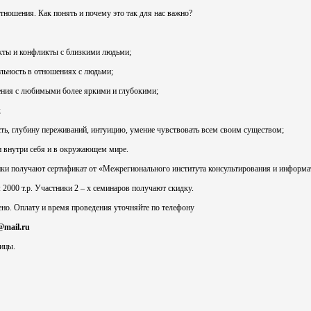
тношения. Как понять и почему это так для нас важно?
кты и конфликты с близкими людьми;
льность в отношениях с людьми;
ения с любимыми более яркими и глубокими;
;
сть, глубину переживаний, интуицию, умение чувствовать всем своим существом;
 внутри себя и в окружающем мире.
ки получают сертификат от «Межрегионального института консультирования и информат
: 2000 т.р. Участники 2 – х семинаров получают скидку.
ено. Оплату и время проведения уточняйте по телефону
@mail.ru
ицы.