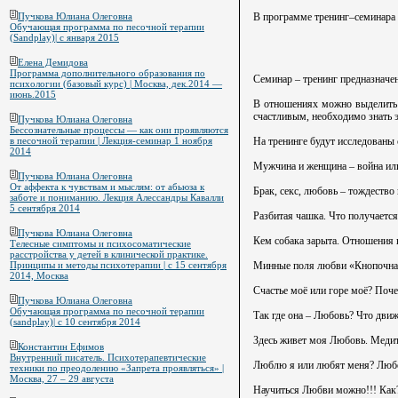
В программе тренинг–семинара 
Пучкова Юлиана Олеговна
Обучающая программа по песочной терапии
(Sandplay)| с января 2015
Елена Демидова
Программа дополнительного образования по
Семинар – тренинг предназначе
психологии (базовый курс) | Москва, дек.2014 —
июнь.2015
В отношениях можно выделить 
счастливым, необходимо знать 
Пучкова Юлиана Олеговна
Бессознательные процессы — как они проявляются
На тренинге будут исследованы
в песочной терапии | Лекция-семинар 1 ноября
2014
Мужчина и женщина – война ил
Пучкова Юлиана Олеговна
От аффекта к чувствам и мыслям: от абьюза к
Брак, секс, любовь – тождество
заботе и пониманию. Лекция Алессандры Кавалли
5 сентября 2014
Разбитая чашка. Что получаетс
Пучкова Юлиана Олеговна
Кем собака зарыта. Отношения
Телесные симптомы и психосоматические
расстройства у детей в клинической практике.
Минные поля любви «Кнопочная»
Принципы и методы психотерапии | с 15 сентября
2014, Москва
Счастье моё или горе моё? Поч
Пучкова Юлиана Олеговна
Обучающая программа по песочной терапии
Так где она – Любовь? Что движ
(sandplay)| с 10 сентября 2014
Здесь живет моя Любовь. Медит
Константин Ефимов
Внутренний писатель. Психотерапевтические
Люблю я или любят меня? Люб
техники по преодолению «Запрета проявляться» |
Москва, 27 – 29 августа
Научиться Любви можно!!! Как