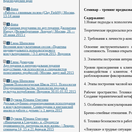
Краснодарский край
disma
1
Семинар – тренинг предназн
«Работа с глиняным полем»(Clay Field®) | Москва,
13-14 июня
Содержание:
1.Новые подходы к психологич
disma
3
Обучающая программа по арт-терапии Джонатана
Теоретические предпосылки резо
Изероу (Великобритания, Лондон) | Москва, 26 —
28 июня 2015 г
2. Требования к личности р-конс
Елена Шипилина
1
Освоение инструментального 
Весенняя консультативная сессия «Практика
индивидуального психологического
сенситивность. Техники открыт
консультирования» | 3-5 апреля 2015, Воронеж
3. Элементы построения интерв
Елена Демидова
1
Арт-терапия и интермодальная терапия
Уровни присоединения к клиен
искусствами для психологов и специалистов
взаимодействия с клиентом. 
помогающих профессий | Москва, март-май 2015
разблокирование фиксированны
Елена Шипилина
1
4. Этапы построения часовой ко
Зимняя Психологическая Школа 2015. Психология
Предпринимательства: технологии продаж и
культура потребления | Воронеж 30.01-01.02.2015
Рабочее пространство. Техник
Создание терапевтической метаф
Пучкова Юлиана Олеговна
1
Детская глубинно-ориентированная психотерапия
5. Особенности консультирован
и консультирование. Символдрама и юнгианский
анализ в работе с детьми | c 1 марта 2015
Брачно-семейные отношения. Р
Пучкова Юлиана Олеговна
1
6. Техники безопасности в рабо
«Инициация в Сэндплее» и «Процессы
привязанности: паттерны на всю жизнь» | Лекции-
«Ловушки» и трудные ситуации в
семинары 14, 15 и 21 февраля 2015