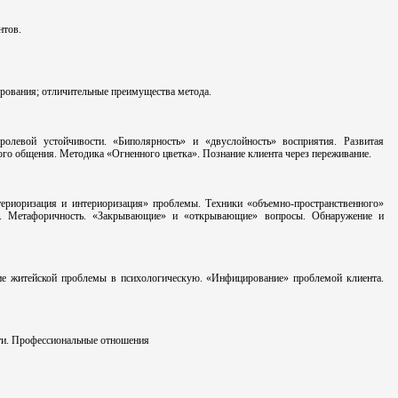
нтов.
ирования; отличительные преимущества метода.
олевой устойчивости. «Биполярность» и «двуслойность» восприятия. Развитая
ого общения. Методика «Огненного цветка». Познание клиента через переживание.
ериоризация и интериоризация» проблемы. Техники «объемно-пространственного»
ов. Метафоричность. «Закрывающие» и «открывающие» вопросы. Обнаружение и
ие житейской проблемы в психологическую. «Инфицирование» проблемой клиента.
ти. Профессиональные отношения