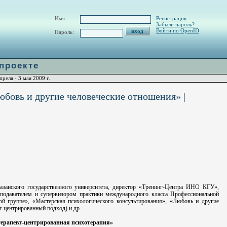
w/H_url.php
on line
60
Имя:
Регистрация
Забыли пароль?
Войти по OpenID
Пароль:
 проекте
еля - 3 мая 2009 г.
бовь и другие человеческие отношения» |
занского государственного университета, директор «Тренинг-Центра ИНО КГУ»,
еподавателем и супервизором практики международного класса Профессиональной
й группе», «Мастерская психологического консультирования», «Любовь и другие
т-центрированный подход) и др.
отерапевт-центрированная психотерапия»