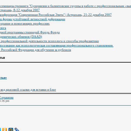
семинары-тренинги "Супервизия и балинтовские группы в работе с профессиональным «вы
страхань, 8-12 декабря 2007
онференция "Современная Российская Элита" | Астрахань, 21-22 декабря 2007
ак форма устойчивой личностной деформации
горание в помогающих профессиях
лога
дной программы стипендий Форда Форда
кадемических обменов (DAAD)
 профессиональной деятельности психолога и способы профилактики
осознание как психологическая составляющая профессионального становления.
 Российской Федерации для обучения за рубежом
тьи
атьи»
 код красивой ссылки для вставки в блог
Елдышова
11:36 pm