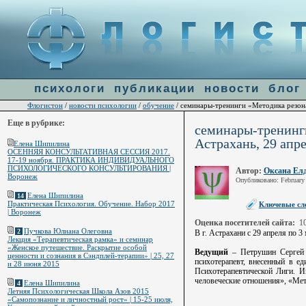
Warning
: file_get_contents(http://ulogin.ru/token.php?token=&host=flogiston.ru) [
function.fi
психологи
публикации
новости
блог
Флогистон
новости психологии
обучение
/
/
/ семинары-тренинги «Методика резонан
Еще в рубрике:
семинары-тренинги
Астрахань, 29 апрел
Елена Шипилина
ОСЕННЯЯ КОНСУЛЬТАТИВНАЯ СЕССИЯ 2017.
17-19 ноября. ПРАКТИКА ИНДИВИДУАЛЬНОГО
ПСИХОЛОГИЧЕСКОГО КОНСУЛЬТИРОВАНИЯ |
Автор:
Оксана Ел
Воронеж
Опубликовано: February
Елена Шипилина
14
Практическая Психология. Обучение. Набор 2017
Ключевые сло
| Воронеж
Оценка посетителей сайта:
1
Пучкова Юлиана Олеговна
2
В г. Астрахани с 29 апреля по 
Лекция «Терапевтическая рамка» и семинар
«Женское путешествие. Раскрытие особой
Ведущий
– Петрушин Сергей 
ценности и сознания в Сэндплей-терапии» | 25, 27
психотерапевт, внесенный в е
и 28 июня 2015
Психотерапевтической Лиги. И
человеческие отношения», «Мето
Елена Шипилина
4
Летняя Психологическая Школа Азов 2015
«Самопознание и личностный рост» | 15-25 июля,