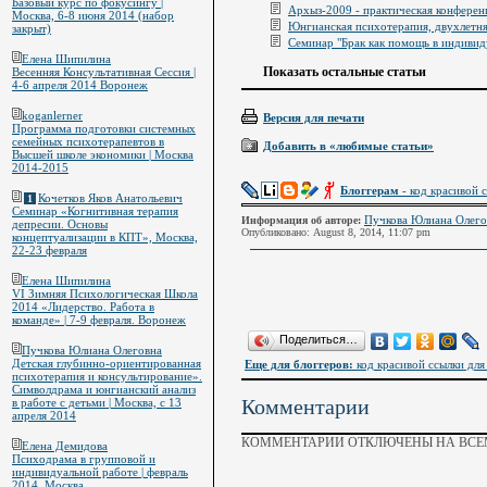
Базовый курс по фокусингу |
Архыз-2009 - практическая конференц
Москва, 6-8 июня 2014 (набор
Юнгианская психотерапия, двухлетня
закрыт)
Семинар "Брак как помощь в индивид
Елена Шипилина
Показать остальные статьи
Весенняя Консультативная Сессия |
4-6 апреля 2014 Воронеж
koganlerner
Версия для печати
Программа подготовки системных
семейных психотерапевтов в
Добавить в «любимые статьи»
Высшей школе экономики | Москва
2014-2015
Блоггерам
- код красивой с
Кочетков Яков Анатольевич
1
Семинар «Когнитивная терапия
Пучкова Юлиана Олего
Информация об авторе:
депресии. Основы
Опубликовано: August 8, 2014, 11:07 pm
концептуализации в КПТ», Москва,
22-23 февраля
Елена Шипилина
VI Зимняя Психологическая Школа
2014 «Лидерство. Работа в
команде» | 7-9 февраля. Воронеж
Поделиться…
Пучкова Юлиана Олеговна
Детская глубинно-ориентированная
Еще для блоггеров:
код красивой ссылки для 
психотерапия и консультирование».
Символдрама и юнгианский анализ
Комментарии
в работе с детьми | Москва, с 13
апреля 2014
КОММЕНТАРИИ ОТКЛЮЧЕНЫ НА ВСЕМ
Елена Демидова
Психодрама в групповой и
индивидуальной работе | февраль
2014, Москва