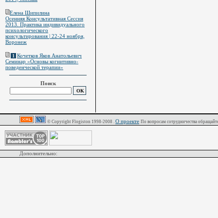
Елена Шипилина
Осенняя Консультативная Сессия
2013. Практика индивидуального
психологического
консультирования | 22-24 ноября,
Воронеж
Кочетков Яков Анатольевич
1
Семинар «Основы когнитивно-
поведенческой терапии»
Поиск
О проекте
© Copyright Flogiston 1998-2008 .
По вопросам сотрудничества обращайте
Дополнительно: