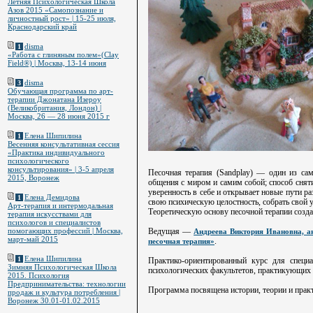
Летняя Психологическая Школа
Азов 2015 «Самопознание и
личностный рост» | 15-25 июля,
Краснодарский край
disma
1
«Работа с глиняным полем»(Clay
Field®) | Москва, 13-14 июня
disma
3
Обучающая программа по арт-
терапии Джонатана Изероу
(Великобритания, Лондон) |
Москва, 26 — 28 июня 2015 г
Елена Шипилина
1
Весенняя консультативная сессия
«Практика индивидуального
психологического
консультирования» | 3-5 апреля
Песочная терапия (Sandplay) — один из са
2015, Воронеж
общения с миром и самим собой; способ снят
уверенность в себе и открывает новые пути р
Елена Демидова
1
свою психическую целостность, собрать свой 
Арт-терапия и интермодальная
Теоретическую основу песочной терапии созд
терапия искусствами для
психологов и специалистов
Ведущая —
помогающих профессий | Москва,
Андреева Виктория Ивановна, ан
март-май 2015
.
песочная терапия»
Елена Шипилина
1
Практико-ориентированный курс для специа
Зимняя Психологическая Школа
психологических факультетов, практикующих 
2015. Психология
Предпринимательства: технологии
Программа посвящена истории, теории и практ
продаж и культура потребления |
Воронеж 30.01-01.02.2015