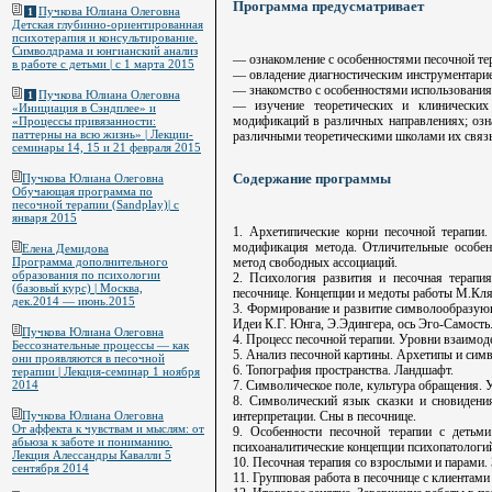
Программа предусматривает
Пучкова Юлиана Олеговна
1
Детская глубинно-ориентированная
психотерапия и консультирование.
Символдрама и юнгианский анализ
— ознакомление с особенностями песочной тер
в работе с детьми | c 1 марта 2015
— овладение диагностическим инструментарие
— знакомство с особенностями использования 
Пучкова Юлиана Олеговна
1
— изучение теоретических и клинических 
«Инициация в Сэндплее» и
модификаций в различных направлениях; озн
«Процессы привязанности:
паттерны на всю жизнь» | Лекции-
различными теоретическими школами их связь 
семинары 14, 15 и 21 февраля 2015
Содержание программы
Пучкова Юлиана Олеговна
Обучающая программа по
песочной терапии (Sandplay)| с
января 2015
1. Архетипические корни песочной терапии
модификация метода. Отличительные особенн
Елена Демидова
метод свободных ассоциаций.
Программа дополнительного
образования по психологии
2. Психология развития и песочная терапия
(базовый курс) | Москва,
песочнице. Концепции и медоты работы М.Кля
дек.2014 — июнь.2015
3. Формирование и развитие символообразующ
Идеи К.Г. Юнга, Э.Эдингера, ось Эго-Самость
Пучкова Юлиана Олеговна
4. Процесс песочной терапии. Уровни взаимоде
Бессознательные процессы — как
5. Анализ песочной картины. Архетипы и симв
они проявляются в песочной
6. Топография пространства. Ландшафт.
терапии | Лекция-семинар 1 ноября
7. Символическое поле, культура обращения. 
2014
8. Символический язык сказки и сновидени
интерпретации. Сны в песочнице.
Пучкова Юлиана Олеговна
От аффекта к чувствам и мыслям: от
9. Особенности песочной терапии с детьм
абьюза к заботе и пониманию.
психоаналитические концепции психопатологий
Лекция Алессандры Кавалли 5
10. Песочная терапия со взрослыми и парами.
сентября 2014
11. Групповая работа в песочнице с клиентами