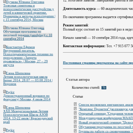
12. Итоговое занятие. Завершение работы в пе
Пучкова Юлиана Олеговна
Телесные симптомы и
Длительность курса
— 60 академических час
психосоматические расстройства у
детей в клинической практике.
Принципы и методы психотерапии |
По окончании программы выдается сертифика
с 15 сентября 2014, Москва
Режим занятий
:
Пучкова Юлиана Олеговна
Полный курс состоит из 15 занятий раз в недел
Обучающая программа по
песочной терапии (sandplay)| с 10
Начало занятий — 10 сентября 2014 года, идет
сентября 2014
Контактная информация:
Тел. +7 915 077 58
Константин Ефимов
Внутренний писатель.
Психотерапевтические техники по
преодолению «Запрета
проявляться» | Москва, 27 – 29
Постоянная страница программы на сайте про
августа
Елена Шипилина
Летняя психологическая школа
Статьи автора
Битюг 2014. 28.07 — 03.08.2014 |
Воронеж
Количество статей:
73
Psykir
Демонстрационный воркшоп по
Статьи
фокусингу| Москва, 4 июля 2014
Список московских юнгианских анал
Елена Шипилина
"Комплекс Прометея" (коллоквиум дл
XXII Межрегиональная Летняя
Открытый семинар "Страдания челове
Психологическая Школа АЗОВ
Международная конференция МААП с 
2014. 13-22 июля | Краснодарский
край
Новый практический семинар "Целост
Обучающая программа по песочной те
Psykir
Группы по работе со сновидениями |