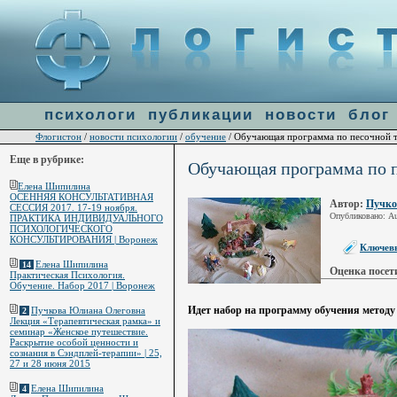
Warning
: file_get_contents(http://ulogin.ru/token.php?token=&host=flogiston.ru) [
function.fi
line
60
психологи
публикации
новости
блог
Флогистон
новости психологии
обучение
/
/
/ Обучающая программа по песочной те
Еще в рубрике:
Обучающая программа по пе
Елена Шипилина
ОСЕННЯЯ КОНСУЛЬТАТИВНАЯ
Автор:
Пучко
СЕССИЯ 2017. 17-19 ноября.
Опубликовано: Au
ПРАКТИКА ИНДИВИДУАЛЬНОГО
ПСИХОЛОГИЧЕСКОГО
КОНСУЛЬТИРОВАНИЯ | Воронеж
Ключевы
Елена Шипилина
14
Оценка посет
Практическая Психология.
Обучение. Набор 2017 | Воронеж
Идет набор на программу обучения методу 
Пучкова Юлиана Олеговна
2
Лекция «Терапевтическая рамка» и
семинар «Женское путешествие.
Раскрытие особой ценности и
сознания в Сэндплей-терапии» | 25,
27 и 28 июня 2015
Елена Шипилина
4