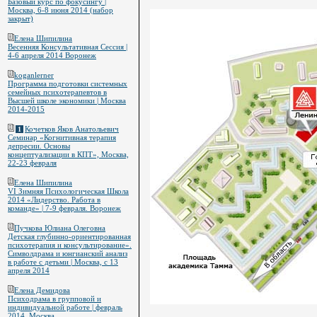
Базовый курс по фокусингу |
Москва, 6-8 июня 2014 (набор
закрыт)
Елена Шипилина
Весенняя Консультативная Сессия |
4-6 апреля 2014 Воронеж
koganlerner
Программа подготовки системных
семейных психотерапевтов в
Высшей школе экономики | Москва
2014-2015
Кочетков Яков Анатольевич
1
Семинар «Когнитивная терапия
депресии. Основы
концептуализации в КПТ», Москва,
22-23 февраля
Елена Шипилина
VI Зимняя Психологическая Школа
2014 «Лидерство. Работа в
команде» | 7-9 февраля. Воронеж
Пучкова Юлиана Олеговна
Детская глубинно-ориентированная
психотерапия и консультирование».
Символдрама и юнгианский анализ
в работе с детьми | Москва, с 13
апреля 2014
Елена Демидова
Психодрама в групповой и
индивидуальной работе | февраль
2014, Москва