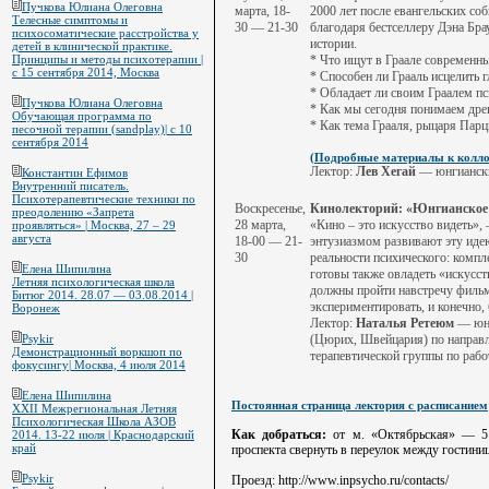
Пучкова Юлиана Олеговна
марта, 18-
2000 лет после евангельских со
Телесные симптомы и
30 — 21-30
благодаря бестселлеру Дэна Бра
психосоматические расстройства у
истории.
детей в клинической практике.
* Что ищут в Граале современн
Принципы и методы психотерапии |
с 15 сентября 2014, Москва
* Способен ли Грааль исцелить 
* Обладает ли своим Граалем пс
Пучкова Юлиана Олеговна
* Как мы сегодня понимаем дре
Обучающая программа по
* Как тема Грааля, рыцаря Парц
песочной терапии (sandplay)| с 10
сентября 2014
(Подробные материалы к колло
Лектор:
Лев Хегай
— юнгиански
Константин Ефимов
Внутренний писатель.
Психотерапевтические техники по
Воскресенье,
Кинолекторий: «Юнгианское
преодолению «Запрета
28 марта,
«Кино – это искусство видеть»,
проявляться» | Москва, 27 – 29
августа
18-00 — 21-
энтузиазмом развивают эту идею
30
реальности психического: компл
Елена Шипилина
готовы также овладеть «искусс
Летняя психологическая школа
должны пройти навстречу фильму
Битюг 2014. 28.07 — 03.08.2014 |
экспериментировать, и конечно,
Воронеж
Лектор:
Наталья Ретеюм
— юнг
(Цюрих, Швейцария) по направ
Psykir
Демонстрационный воркшоп по
терапевтической группы по рабо
фокусингу| Москва, 4 июля 2014
Елена Шипилина
Постоянная страница лектория с расписанием
XXII Межрегиональная Летняя
Психологическая Школа АЗОВ
Как добраться:
от м. «Октябрьская» — 5 
2014. 13-22 июля | Краснодарский
край
проспекта свернуть в переулок между гостини
Psykir
Проезд: http://www.inpsycho.ru/contacts/