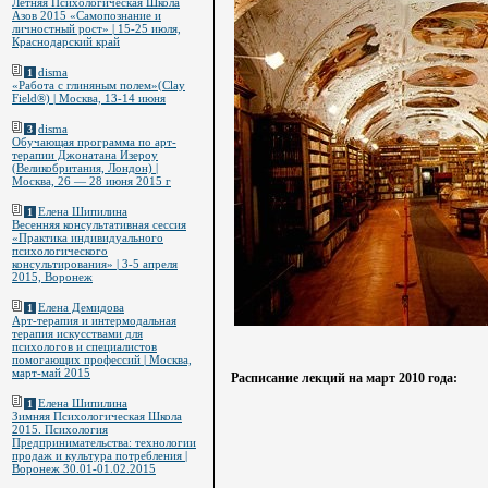
Летняя Психологическая Школа
Азов 2015 «Самопознание и
личностный рост» | 15-25 июля,
Краснодарский край
disma
1
«Работа с глиняным полем»(Clay
Field®) | Москва, 13-14 июня
disma
3
Обучающая программа по арт-
терапии Джонатана Изероу
(Великобритания, Лондон) |
Москва, 26 — 28 июня 2015 г
Елена Шипилина
1
Весенняя консультативная сессия
«Практика индивидуального
психологического
консультирования» | 3-5 апреля
2015, Воронеж
Елена Демидова
1
Арт-терапия и интермодальная
терапия искусствами для
психологов и специалистов
помогающих профессий | Москва,
март-май 2015
Расписание лекций на март 2010 года:
Елена Шипилина
1
Зимняя Психологическая Школа
2015. Психология
Предпринимательства: технологии
продаж и культура потребления |
Воронеж 30.01-01.02.2015