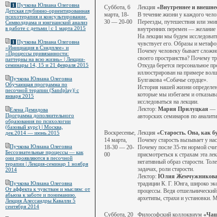
Пучкова Юлиана Олеговна
1
Суббота, 6
Лекция
«Внутреннее и внешнее
Детская глубинно-ориентированная
марта, 18-
В течение жизни у каждого чело
психотерапия и консультирование.
30 — 20-00
Переезды, путешествия или эмиг
Символдрама и юнгианский анализ
в работе с детьми | c 1 марта 2015
внутренних перемен — желание оп
На лекции мы будем исследовать
Пучкова Юлиана Олеговна
1
чувствует его. Образы и метафо
«Инициация в Сэндплее» и
Почему человеку бывает сложно
«Процессы привязанности:
своего пространства? Почему тру
паттерны на всю жизнь» | Лекции-
Откуда берется персональное пр
семинары 14, 15 и 21 февраля 2015
иллюстрирован на примере волш
Пучкова Юлиана Олеговна
Булгакова «Собачье сердце».
Обучающая программа по
История нашей жизни определенн
песочной терапии (Sandplay)| с
которые мы избегаем и отказыва
января 2015
исследоваться на лекции.
Лектор:
Мария Прилуцкая
— а
Елена Демидова
Программа дополнительного
авторских семинаров по аналити
образования по психологии
(базовый курс) | Москва,
Воскресенье,
Лекция
«Старость. Она, как б
дек.2014 — июнь.2015
14 марта,
Почему старость вызывает у нас
Пучкова Юлиана Олеговна
18-30 — 20-
Почему после 35-ти нормой счита
Бессознательные процессы — как
00
присмотреться к страхам эта ле
они проявляются в песочной
негативный образ старости. Тол
терапии | Лекция-семинар 1 ноября
задачах, роли старости.
2014
Лектор:
Юлия Жемчужников
традиции К. Г. Юнга, широко эк
Пучкова Юлиана Олеговна
От аффекта к чувствам и мыслям: от
процессы. Ведя отшельнический
абьюза к заботе и пониманию.
архетипы, страхи и установки. 
Лекция Алессандры Кавалли 5
сентября 2014
Суббота, 20
Философский коллоквиум
«Чаш