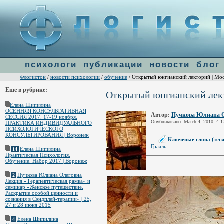
Warning
: file_get_contents(http://ulogin.ru/token.php?token=&host=flogiston.ru) [
function.fi
line
60
психологи
публикации
новости
блог
Флогистон
новости психологии
обучение
/
/
/ Открытый юнгианский лекторий | Мос
Еще в рубрике:
Открытый юнгианский лект
Елена Шипилина
ОСЕННЯЯ КОНСУЛЬТАТИВНАЯ
Автор:
Пучкова Юлиана 
СЕССИЯ 2017. 17-19 ноября.
Опубликовано: March 4, 2010, 4:1
ПРАКТИКА ИНДИВИДУАЛЬНОГО
ПСИХОЛОГИЧЕСКОГО
КОНСУЛЬТИРОВАНИЯ | Воронеж
Ключевые слова (теги
Грааль
Елена Шипилина
14
Практическая Психология.
Обучение. Набор 2017 | Воронеж
Пучкова Юлиана Олеговна
2
Лекция «Терапевтическая рамка» и
семинар «Женское путешествие.
Раскрытие особой ценности и
сознания в Сэндплей-терапии» | 25,
27 и 28 июня 2015
Елена Шипилина
4