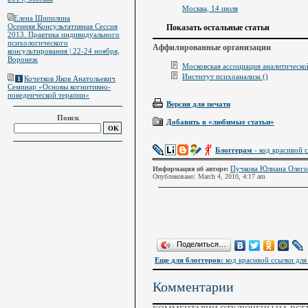
Москва, 14 июля
Елена Шипилина
Осенняя Консультативная Сессия
Показать остальные статьи
2013. Практика индивидуального
психологического
Аффилированные организации
консультирования | 22-24 ноября,
Воронеж
Московская ассоциация аналитическ
Институт психоанализа ()
Кочетков Яков Анатольевич
1
Семинар «Основы когнитивно-
поведенческой терапии»
Версия для печати
Поиск
Добавить в «любимые статьи»
Блоггерам
- код красивой с
Пучкова Юлиана Олего
Информация об авторе:
Опубликовано: March 4, 2010, 4:17 am
Поделиться…
Еще для блоггеров:
код красивой ссылки для 
Комментарии