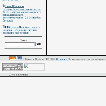
Елена Шипилина
Осенняя Консультативная Сессия
2013. Практика индивидуального
психологического
консультирования | 22-24 ноября,
Воронеж
Кочетков Яков Анатольевич
1
Семинар «Основы когнитивно-
поведенческой терапии»
Поиск
О проекте
© Copyright Flogiston 1998-2008 .
По вопросам сотрудничества обращайте
Дополнительно: