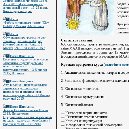
Летняя Психологическая Школа
Задача 
Азов 2015 «Самопознание и
личностный рост» | 15-25 июля,
психоло
Краснодарский край
использ
педагог
disma
1
«Работа с глиняным полем»(Clay
Програ
Field®) | Москва, 13-14 июня
демонст
оригина
disma
3
Обучающая программа по арт-
Структура занятий:
терапии Джонатана Изероу
600 семинарских часов в течение двух лет, е
(Великобритания, Лондон) |
Москва, 26 — 28 июня 2015 г
сайте МААП незадолго до начала занятий. Пе
Занятия проводятся в группе до 15 чело
Елена Шипилина
(государственный диплом и сертификат МААП
1
Весенняя консультативная сессия
«Практика индивидуального
Краткая программа курса
(
подробную прог
психологического
консультирования» | 3-5 апреля
1. Аналитическая психология: история и совре
2015, Воронеж
2. Религиозно-философские аспекты психолог
Елена Демидова
1
Арт-терапия и интермодальная
терапия искусствами для
3. Юнгианская типология.
психологов и специалистов
помогающих профессий | Москва,
4. Юнгианская культурология.
март-май 2015
5. Юнгианский анализ
Елена Шипилина
1
Зимняя Психологическая Школа
— Юнговская теория личности
2015. Психология
— Юнгианские теории развития
Предпринимательства: технологии
продаж и культура потребления |
— Кризисы и индивидуация
Воронеж 30.01-01.02.2015
— Методология юнгианской психотерапии
— Толкование сновидений