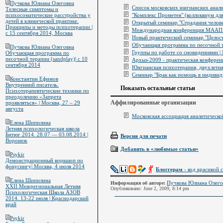
Пучкова Юлиана Олеговна
Список московских юнгианских анал
Телесные симптомы и
"Комплекс Прометея" (коллоквиум дл
психосоматические расстройства у
детей в клинической практике.
Открытый семинар "Страдания челове
Принципы и методы психотерапии |
Международная конференция МААП с 
с 15 сентября 2014, Москва
Новый практический семинар "Целост
Обучающая программа по песочной те
Пучкова Юлиана Олеговна
Группы по работе со сновидениями |
Обучающая программа по
песочной терапии (sandplay)| с 10
Архыз-2009 - практическая конференц
сентября 2014
Юнгианская психотерапия, двухлетня
Семинар "Брак как помощь в индивид
Константин Ефимов
Внутренний писатель.
Показать остальные статьи
Психотерапевтические техники по
преодолению «Запрета
Аффилированные организации
проявляться» | Москва, 27 – 29
августа
Московская ассоциация аналитическ
Елена Шипилина
Летняя психологическая школа
Битюг 2014. 28.07 — 03.08.2014 |
Версия для печати
Воронеж
Добавить в «любимые статьи»
Psykir
Демонстрационный воркшоп по
фокусингу| Москва, 4 июля 2014
Блоггерам
- код красивой с
Елена Шипилина
Пучкова Юлиана Олего
Информация об авторе:
XXII Межрегиональная Летняя
Опубликовано: June 2, 2009, 8:14 pm
Психологическая Школа АЗОВ
2014. 13-22 июля | Краснодарский
край
Psykir