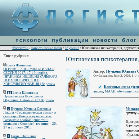
Warning
: file_get_contents(http://ulogin.ru/token.php?token=&host=flogiston.ru) [
function.fi
line
60
психологи
публикации
новости
блог
Флогистон
новости психологии
обучение
/
/
/ Юнгианская психотерапия, двухлетня
Еще в рубрике:
Юнгианская психотерапия,
Елена Шипилина
ОСЕННЯЯ КОНСУЛЬТАТИВНАЯ
Автор:
Пучкова Юлиана О
СЕССИЯ 2017. 17-19 ноября.
Опубликовано: June 2, 2009, 8:14
ПРАКТИКА ИНДИВИДУАЛЬНОГО
ПСИХОЛОГИЧЕСКОГО
КОНСУЛЬТИРОВАНИЯ | Воронеж
Ключевые слова (теги
,
,
,
анализ
МААП
обучение
пси
Елена Шипилина
14
Практическая Психология.
Обучение. Набор 2017 | Воронеж
Московс
Пучкова Юлиана Олеговна
2
Лекция «Терапевтическая рамка» и
группу 
семинар «Женское путешествие.
Раскрытие особой ценности и
Програм
сознания в Сэндплей-терапии» | 25,
быть ис
27 и 28 июня 2015
неполн
образов
Елена Шипилина
4