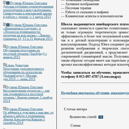
Пучкова Юлиана Олеговна
1
— Активное воображение
Детская глубинно-ориентированная
— Песочная терапия
психотерапия и консультирование.
— Работа со сказками и мифами
Символдрама и юнгианский анализ
— Клинические аспекты и психопатология
в работе с детьми | c 1 марта 2015
Школа выдающегося швейцарского психо
Пучкова Юлиана Олеговна
1
охватывает личность в единстве сознательных
«Инициация в Сэндплее» и
«Процессы привязанности:
не только огромную теоретическую ценнос
паттерны на всю жизнь» | Лекции-
эффективность в более чем полувековой клин
семинары 14, 15 и 21 февраля 2015
так и к детской психотерапии и психокорр
консультировании. Подход Юнга соединяет ра
Пучкова Юлиана Олеговна
развитии воображения и творческих спосо
Обучающая программа по
догматической дисциплиной, а представляет
песочной терапии (Sandplay)| с
современной гуманитарной мысли. Получивш
января 2015
таким образом сегодня имеет как тщательно р
арсенал высокоэффективных методов психоте
Елена Демидова
Программа дополнительного
образования по психологии
Чтобы записаться на обучение, пришлит
(базовый курс) | Москва,
телефону 8-915-097-4707 (Александра)
.
дек.2014 — июнь.2015
Пучкова Юлиана Олеговна
Бессознательные процессы — как
Подробная программа обучения, рекомендуе
они проявляются в песочной
терапии | Лекция-семинар 1 ноября
2014
Статьи автора
Пучкова Юлиана Олеговна
От аффекта к чувствам и мыслям: от
абьюза к заботе и пониманию.
Количество статей:
73
Лекция Алессандры Кавалли 5
сентября 2014
Статьи