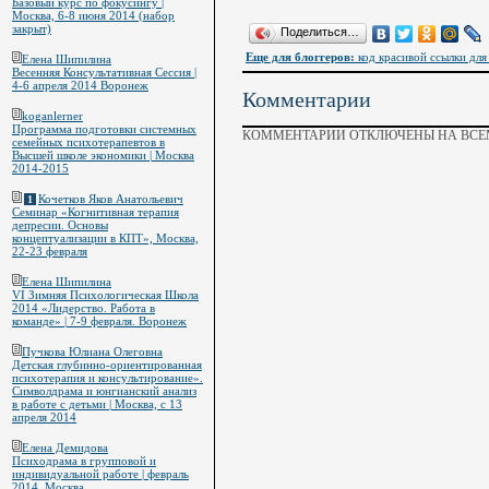
Базовый курс по фокусингу |
Москва, 6-8 июня 2014 (набор
закрыт)
Поделиться…
Еще для блоггеров:
код красивой ссылки для 
Елена Шипилина
Весенняя Консультативная Сессия |
4-6 апреля 2014 Воронеж
Комментарии
koganlerner
Программа подготовки системных
КОММЕНТАРИИ ОТКЛЮЧЕНЫ НА ВСЕМ
семейных психотерапевтов в
Высшей школе экономики | Москва
2014-2015
Кочетков Яков Анатольевич
1
Семинар «Когнитивная терапия
депресии. Основы
концептуализации в КПТ», Москва,
22-23 февраля
Елена Шипилина
VI Зимняя Психологическая Школа
2014 «Лидерство. Работа в
команде» | 7-9 февраля. Воронеж
Пучкова Юлиана Олеговна
Детская глубинно-ориентированная
психотерапия и консультирование».
Символдрама и юнгианский анализ
в работе с детьми | Москва, с 13
апреля 2014
Елена Демидова
Психодрама в групповой и
индивидуальной работе | февраль
2014, Москва