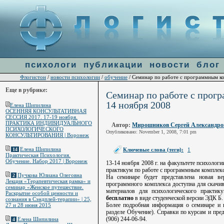
Warning
: file_get_contents(http://ulogin.ru/token.php?token=&host=flogiston.ru) [
function.fi
line
60
психологи
публикации
новости
блог
Флогистон
новости психологии
обучение
/
/
/ Семинар по работе с программным к
Еще в рубрике:
Семинар по работе с прог
14 ноября 2008
Елена Шипилина
ОСЕННЯЯ КОНСУЛЬТАТИВНАЯ
СЕССИЯ 2017. 17-19 ноября.
ПРАКТИКА ИНДИВИДУАЛЬНОГО
Автор:
Мирошников Сергей Александро
ПСИХОЛОГИЧЕСКОГО
Опубликовано: November 1, 2008, 7:01 pm
КОНСУЛЬТИРОВАНИЯ | Воронеж
Елена Шипилина
Ключевые слова (теги):
1
14
Практическая Психология.
Обучение. Набор 2017 | Воронеж
13-14 ноября 2008 г. на факультете психолог
практикум по работе с программным комплек
Пучкова Юлиана Олеговна
2
На семинаре будет представлена новая в
Лекция «Терапевтическая рамка» и
программного комплекса доступна для скачив
семинар «Женское путешествие.
материалов для психологического практик
Раскрытие особой ценности и
бесплатно
в виде студенческой версии ЭДК Б.
сознания в Сэндплей-терапии» | 25,
Более подробная информация о семинаре и 
27 и 28 июня 2015
разделе Обучение). Справки по курсам и пре
(906) 244-06-94.
Елена Шипилина
4