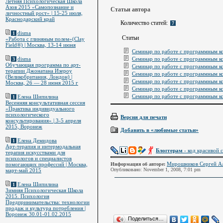
Летняя Психологическая Школа
Азов 2015 «Самопознание и
Статьи автора
личностный рост» | 15-25 июля,
Краснодарский край
Количество статей:
7
disma
1
Статьи
«Работа с глиняным полем»(Clay
Field®) | Москва, 13-14 июня
Семинар по работе с программным к
Семинар по работе с программным к
disma
3
Обучающая программа по арт-
Семинар по работе с программным к
терапии Джонатана Изероу
Семинар по работе с программным к
(Великобритания, Лондон) |
Семинар по работе с программным к
Москва, 26 — 28 июня 2015 г
Семинар по работе с программным к
Семинар по работе с программным к
Елена Шипилина
1
Весенняя консультативная сессия
«Практика индивидуального
психологического
Версия для печати
консультирования» | 3-5 апреля
2015, Воронеж
Добавить в «любимые статьи»
Елена Демидова
1
Арт-терапия и интермодальная
Блоггерам
- код красивой с
терапия искусствами для
психологов и специалистов
Мирошников Сергей А
Информация об авторе:
помогающих профессий | Москва,
Опубликовано: November 1, 2008, 7:01 pm
март-май 2015
Елена Шипилина
1
Зимняя Психологическая Школа
2015. Психология
Предпринимательства: технологии
продаж и культура потребления |
Воронеж 30.01-01.02.2015
Поделиться…