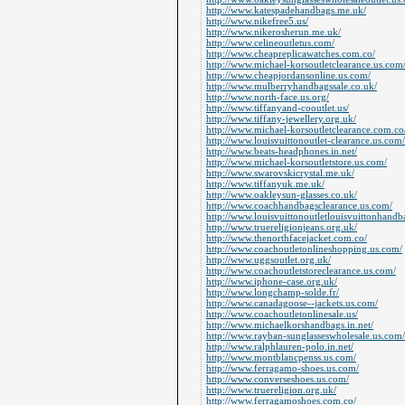
http://www.katespadehandbags.me.uk/
http://www.nikefree5.us/
http://www.nikerosherun.me.uk/
http://www.celineoutletus.com/
http://www.cheapreplicawatches.com.co/
http://www.michael-korsoutletclearance.us.com
http://www.cheapjordansonline.us.com/
http://www.mulberryhandbagssale.co.uk/
http://www.north-face.us.org/
http://www.tiffanyand-cooutlet.us/
http://www.tiffany-jewellery.org.uk/
http://www.michael-korsoutletclearance.com.co
http://www.louisvuittonoutlet-clearance.us.com/
http://www.beats-headphones.in.net/
http://www.michael-korsoutletstore.us.com/
http://www.swarovskicrystal.me.uk/
http://www.tiffanyuk.me.uk/
http://www.oakleysun-glasses.co.uk/
http://www.coachhandbagsclearance.us.com/
http://www.louisvuittonoutletlouisvuittonhandb
http://www.truereligionjeans.org.uk/
http://www.thenorthfacejacket.com.co/
http://www.coachoutletonlineshopping.us.com/
http://www.uggsoutlet.org.uk/
http://www.coachoutletstoreclearance.us.com/
http://www.iphone-case.org.uk/
http://www.longchamp-solde.fr/
http://www.canadagoose--jackets.us.com/
http://www.coachoutletonlinesale.us/
http://www.michaelkorshandbags.in.net/
http://www.rayban-sunglasseswholesale.us.com/
http://www.ralphlauren-polo.in.net/
http://www.montblancpenss.us.com/
http://www.ferragamo-shoes.us.com/
http://www.converseshoes.us.com/
http://www.truereligion.org.uk/
http://www.ferragamoshoes.com.co/