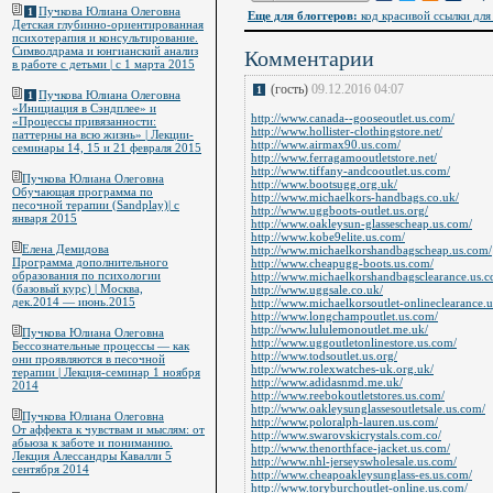
Пучкова Юлиана Олеговна
1
Еще для блоггеров:
код красивой ссылки для 
Детская глубинно-ориентированная
психотерапия и консультирование.
Символдрама и юнгианский анализ
Комментарии
в работе с детьми | c 1 марта 2015
(гость)
09.12.2016 04:07
1
Пучкова Юлиана Олеговна
1
«Инициация в Сэндплее» и
http://www.canada--gooseoutlet.us.com/
«Процессы привязанности:
http://www.hollister-clothingstore.net/
паттерны на всю жизнь» | Лекции-
http://www.airmax90.us.com/
семинары 14, 15 и 21 февраля 2015
http://www.ferragamooutletstore.net/
http://www.tiffany-andcooutlet.us.com/
Пучкова Юлиана Олеговна
http://www.bootsugg.org.uk/
Обучающая программа по
http://www.michaelkors-handbags.co.uk/
песочной терапии (Sandplay)| с
http://www.uggboots-outlet.us.org/
января 2015
http://www.oakleysun-glassescheap.us.com/
http://www.kobe9elite.us.com/
Елена Демидова
http://www.michaelkorshandbagscheap.us.com/
Программа дополнительного
http://www.cheapugg-boots.us.com/
образования по психологии
http://www.michaelkorshandbagsclearance.us.c
(базовый курс) | Москва,
http://www.uggsale.co.uk/
дек.2014 — июнь.2015
http://www.michaelkorsoutlet-onlineclearance.
http://www.longchampoutlet.us.com/
http://www.lululemonoutlet.me.uk/
Пучкова Юлиана Олеговна
http://www.uggoutletonlinestore.us.com/
Бессознательные процессы — как
http://www.todsoutlet.us.org/
они проявляются в песочной
http://www.rolexwatches-uk.org.uk/
терапии | Лекция-семинар 1 ноября
http://www.adidasnmd.me.uk/
2014
http://www.reebokoutletstores.us.com/
http://www.oakleysunglassesoutletsale.us.com/
Пучкова Юлиана Олеговна
http://www.poloralph-lauren.us.com/
От аффекта к чувствам и мыслям: от
http://www.swarovskicrystals.com.co/
абьюза к заботе и пониманию.
http://www.thenorthface-jacket.us.com/
Лекция Алессандры Кавалли 5
http://www.nhl-jerseyswholesale.us.com/
сентября 2014
http://www.cheapoakleysunglass-es.us.com/
http://www.toryburchoutlet-online.us.com/