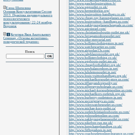
http://www.pascherlouisvuitton.fr/
http://www.uggoutlet.co.uk/
Елена Шипилина
http://www.hermesbirkin.org/
Осенняя Консультативная Сессия
http://www.louisvuitton-handbags.co.uk/
2013. Практика индивидуального
http://www.cheap-ray-bansunglasses.us.com/
психологического
http://www.louisvuitton--handbags.us.com/
консультирования | 22-24 ноября,
http://www.oakleysunglassescheapsale.us.com/
Воронеж
http://www.asicsisrael.com/
http://www.christianlouboutin-outlet.me.uk/
Кочетков Яков Анатольевич
1
http://www.ferragamoshoesoutlet.net/
Семинар «Основы когнитивно-
http://www.nike-mercurial.net/
поведенческой терапии»
http://www.hollisterclothingstore.in.net/
http://www.watchescartier.us.com/
http://www.airjordan13s.com/
Поиск
http://www.ralphlaurenoutlet.org.uk/
http://www.hollisterclothing.co.uk/
http://www.uggboots-outlet.me.uk/
http://www.cheapfootballshirt.org.uk/
http://www.newbalanceshoes.in.net/
http://www.lululemonoutlet.in.net/
http://www.louis-vuittonhandbags.org.uk/
http://www.michaelkorsoutlet-store.us.com/
http://www.tiffanyandcojewelry.us/
http://www.nfljerseyswholesale.us.com/
http://www.michael-korsoutletsonline.us.com/
http://www.michaelkors-outletuk.org.uk/
http://www.burberry-outletstore.in.net/
http://www.soccerjerseys.us.com/
http://www.rolexwatchesoutlet.us.com/
http://www.michae-kors-outlet.ca/
http://www.outletchristianlouboutin.us.com/
http://www.polooutletonline.us.com/
http://www.oakleysunglassessoutlet.us.com/
http://www.nikefree-run.me.uk/
http://www.longchamphandbag.co.uk/
http://www.fitflopsshoes.in.net/
http://www.coachoutletonlineclearance.us.com/