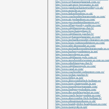
http://www.raybansunglassesuk.com.co/
http://www.salvatore-ferragamo.in.net/
http://www.pandoracharmsjewellery.co.uk/
http://www.moncler.us.org/
http://www.linksoflondons.co.uk/
http://www.coachoutletclearancesale.us.com/
http://www.air-jordanshoes.us.com/
http://www.guccioutletonlinestores.org/
http://www.tiffanyjewelry-outlet.us.com/
http://www.ralphlaurenpas-cher.fr/
http://www.longchamppliage.fr/
http://www.ralphlauren-pascher.fr/
http://www.raybansunglassesinc.us.com/
http://www.michaelkorsoutlet-clearance.us.com
http://www.louis-vuittonoutletstores.us.com/
http://www.mbt-shoesoutlet.us.com/
http://www.michaelkorsoutletclearancesale.us.c
http://www.burberryoutletstore.in.net/
http://www.herveleger.us.com/
http://www.ralphlauren-polo.com.co/
http://www.snowbootsforwomen.us.com.us.com
http://www.nikeblazerpas-cher.fr/
http://www.ralphlaurenpolo.us.com/
http://www.cazal.us.com/
http://www.coachoutlet-onlinestore.com.co/
http://www.jordan-pascher.fr/
http://www.fitflop.in.net/
http://www.abercrombiefitch-hollister.es/
http://www.long-champoutlet.in.net/
http://www.truereligionjeanssale.com/
http://www.fredperrypoloshirts.com/
http://www.the-northfacejacket.us.com/
http://www.coach-factoryoutlets.us.com/
http://www.abercrombie-fitch-hollister.fr/
http://www.nikeairmaxshoess.co.uk/
http://www.beatsbydrdre-headphones.us.com/
http://www.swarovski.in.net/