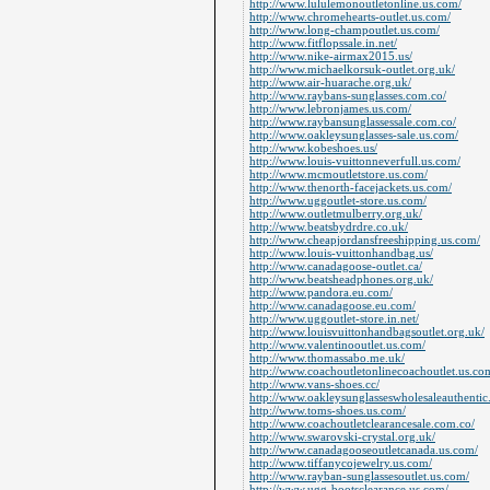
http://www.lululemonoutletonline.us.com/
http://www.chromehearts-outlet.us.com/
http://www.long-champoutlet.us.com/
http://www.fitflopssale.in.net/
http://www.nike-airmax2015.us/
http://www.michaelkorsuk-outlet.org.uk/
http://www.air-huarache.org.uk/
http://www.raybans-sunglasses.com.co/
http://www.lebronjames.us.com/
http://www.raybansunglassessale.com.co/
http://www.oakleysunglasses-sale.us.com/
http://www.kobeshoes.us/
http://www.louis-vuittonneverfull.us.com/
http://www.mcmoutletstore.us.com/
http://www.thenorth-facejackets.us.com/
http://www.uggoutlet-store.us.com/
http://www.outletmulberry.org.uk/
http://www.beatsbydrdre.co.uk/
http://www.cheapjordansfreeshipping.us.com/
http://www.louis-vuittonhandbag.us/
http://www.canadagoose-outlet.ca/
http://www.beatsheadphones.org.uk/
http://www.pandora.eu.com/
http://www.canadagoose.eu.com/
http://www.uggoutlet-store.in.net/
http://www.louisvuittonhandbagsoutlet.org.uk/
http://www.valentinooutlet.us.com/
http://www.thomassabo.me.uk/
http://www.coachoutletonlinecoachoutlet.us.co
http://www.vans-shoes.cc/
http://www.oakleysunglasseswholesaleauthentic
http://www.toms-shoes.us.com/
http://www.coachoutletclearancesale.com.co/
http://www.swarovski-crystal.org.uk/
http://www.canadagooseoutletcanada.us.com/
http://www.tiffanycojewelry.us.com/
http://www.rayban-sunglassesoutlet.us.com/
http://www.ugg-bootsclearance.us.com/