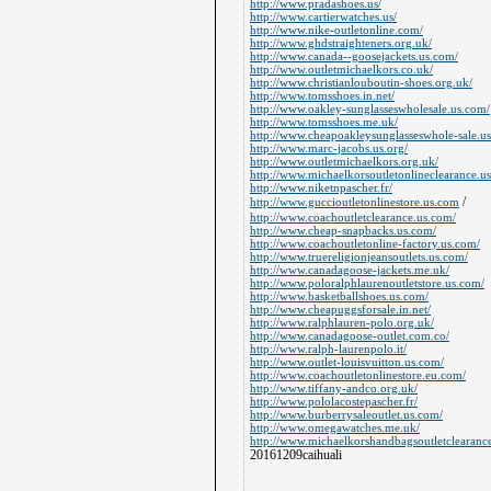
http://www.pradashoes.us/
http://www.cartierwatches.us/
http://www.nike-outletonline.com/
http://www.ghdstraighteners.org.uk/
http://www.canada--goosejackets.us.com/
http://www.outletmichaelkors.co.uk/
http://www.christianlouboutin-shoes.org.uk/
http://www.tomsshoes.in.net/
http://www.oakley-sunglasseswholesale.us.com/
http://www.tomsshoes.me.uk/
http://www.cheapoakleysunglasseswhole-sale.u
http://www.marc-jacobs.us.org/
http://www.outletmichaelkors.org.uk/
http://www.michaelkorsoutletonlineclearance.us
http://www.niketnpascher.fr/
/
http://www.guccioutletonlinestore.us.com
http://www.coachoutletclearance.us.com/
http://www.cheap-snapbacks.us.com/
http://www.coachoutletonline-factory.us.com/
http://www.truereligionjeansoutlets.us.com/
http://www.canadagoose-jackets.me.uk/
http://www.poloralphlaurenoutletstore.us.com/
http://www.basketballshoes.us.com/
http://www.cheapuggsforsale.in.net/
http://www.ralphlauren-polo.org.uk/
http://www.canadagoose-outlet.com.co/
http://www.ralph-laurenpolo.it/
http://www.outlet-louisvuitton.us.com/
http://www.coachoutletonlinestore.eu.com/
http://www.tiffany-andco.org.uk/
http://www.pololacostepascher.fr/
http://www.burberrysaleoutlet.us.com/
http://www.omegawatches.me.uk/
http://www.michaelkorshandbagsoutletclearanc
20161209caihuali