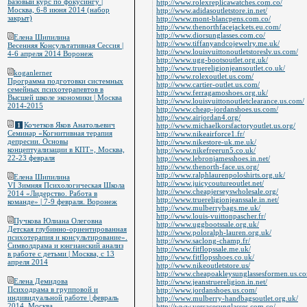
Базовый курс по фокусингу |
http://www.rolexreplicawatches.com.co/
Москва, 6-8 июня 2014 (набор
http://www.adidasoutletstore.in.net/
закрыт)
http://www.mont-blancpens.com.co/
http://www.thenorthfacejackets.eu.com/
http://www.diorsunglasses.com.co/
Елена Шипилина
http://www.tiffanyandcojewelry.me.uk/
Весенняя Консультативная Сессия |
http://www.louisvuittonoutletstoreslv.us.com/
4-6 апреля 2014 Воронеж
http://www.ugg-bootsoutlet.org.uk/
http://www.truereligionjeansoutlet.co.uk/
koganlerner
http://www.rolexoutlet.us.com/
Программа подготовки системных
http://www.cartier-outlet.us.com/
семейных психотерапевтов в
http://www.ferragamoshoes.org.uk/
Высшей школе экономики | Москва
http://www.louisvuittonoutletclearance.us.com/
2014-2015
http://www.cheap-jordanshoes.us.com/
http://www.airjordan4.org/
Кочетков Яков Анатольевич
1
http://www.michaelkorsfactoryoutlet.us.org/
Семинар «Когнитивная терапия
http://www.nikeairforce1.fr/
депресии. Основы
http://www.nikestore-uk.me.uk/
концептуализации в КПТ», Москва,
http://www.nikefreerun5.co.uk/
22-23 февраля
http://www.lebronjamesshoes.in.net/
http://www.thenorth-face.us.org/
http://www.ralphlaurenpoloshirts.org.uk/
Елена Шипилина
http://www.juicycoutureoutlet.net/
VI Зимняя Психологическая Школа
http://www.cheapjerseyswholesale.org/
2014 «Лидерство. Работа в
http://www.truereligionjeanssale.in.net/
команде» | 7-9 февраля. Воронеж
http://www.mulberrybags.me.uk/
http://www.louis-vuittonpascher.fr/
Пучкова Юлиана Олеговна
http://www.uggbootssale.org.uk/
Детская глубинно-ориентированная
http://www.poloralph-lauren.org.uk/
психотерапия и консультирование».
http://www.saclong-champ.fr/
Символдрама и юнгианский анализ
http://www.fitflopssale.me.uk/
в работе с детьми | Москва, с 13
http://www.fitflopsshoes.co.uk/
апреля 2014
http://www.nikeoutletstore.us/
http://www.cheapoakleysunglassesformen.us.c
Елена Демидова
http://www.jeanstruereligion.in.net/
Психодрама в групповой и
http://www.jordanshoes.us.com/
индивидуальной работе | февраль
http://www.mulberry-handbagsoutlet.org.uk/
2014, Москва
http://www.versacesunglasses.com.co/