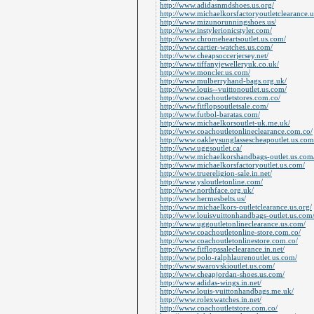
http://www.adidasnmdshoes.us.org/
http://www.michaelkorsfactoryoutletclearance.
http://www.mizunorunningshoes.us/
http://www.instylerionicstyler.com/
http://www.chromeheartsoutlet.us.com/
http://www.cartier-watches.us.com/
http://www.cheapsoccerjersey.net/
http://www.tiffanyjewelleryuk.co.uk/
http://www.moncler.us.com/
http://www.mulberryhand-bags.org.uk/
http://www.louis--vuittonoutlet.us.com/
http://www.coachoutletstores.com.co/
http://www.fitflopsoutletsale.com/
http://www.futbol-baratas.com/
http://www.michaelkorsoutlet-uk.me.uk/
http://www.coachoutletonlineclearance.com.co/
http://www.oakleysunglassescheapoutlet.us.com
http://www.uggsoutlet.ca/
http://www.michaelkorshandbags-outlet.us.com
http://www.michaelkorsfactoryoutlet.us.com/
http://www.truereligion-sale.in.net/
http://www.ysloutletonline.com/
http://www.northface.org.uk/
http://www.hermesbelts.us/
http://www.michaelkors-outletclearance.us.org/
http://www.louisvuittonhandbags-outlet.us.com
http://www.uggoutletonlineclearance.us.com/
http://www.coachoutletonline-store.com.co/
http://www.coachoutletonlinestore.com.co/
http://www.fitflopssaleclearance.in.net/
http://www.polo-ralphlaurenoutlet.us.com/
http://www.swarovskioutlet.us.com/
http://www.cheapjordan-shoes.us.com/
http://www.adidas-wings.in.net/
http://www.louis-vuittonhandbags.me.uk/
http://www.rolexwatches.in.net/
http://www.coachoutletstore.com.co/