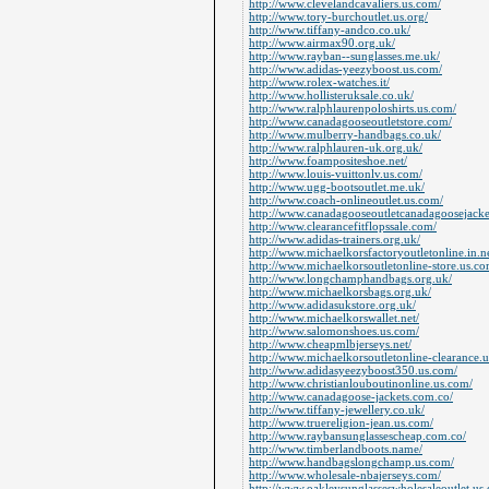
http://www.clevelandcavaliers.us.com/
http://www.tory-burchoutlet.us.org/
http://www.tiffany-andco.co.uk/
http://www.airmax90.org.uk/
http://www.rayban--sunglasses.me.uk/
http://www.adidas-yeezyboost.us.com/
http://www.rolex-watches.it/
http://www.hollisteruksale.co.uk/
http://www.ralphlaurenpoloshirts.us.com/
http://www.canadagooseoutletstore.com/
http://www.mulberry-handbags.co.uk/
http://www.ralphlauren-uk.org.uk/
http://www.foampositeshoe.net/
http://www.louis-vuittonlv.us.com/
http://www.ugg-bootsoutlet.me.uk/
http://www.coach-onlineoutlet.us.com/
http://www.canadagooseoutletcanadagoosejacke
http://www.clearancefitflopssale.com/
http://www.adidas-trainers.org.uk/
http://www.michaelkorsfactoryoutletonline.in.ne
http://www.michaelkorsoutletonline-store.us.co
http://www.longchamphandbags.org.uk/
http://www.michaelkorsbags.org.uk/
http://www.adidasukstore.org.uk/
http://www.michaelkorswallet.net/
http://www.salomonshoes.us.com/
http://www.cheapmlbjerseys.net/
http://www.michaelkorsoutletonline-clearance.
http://www.adidasyeezyboost350.us.com/
http://www.christianlouboutinonline.us.com/
http://www.canadagoose-jackets.com.co/
http://www.tiffany-jewellery.co.uk/
http://www.truereligion-jean.us.com/
http://www.raybansunglassescheap.com.co/
http://www.timberlandboots.name/
http://www.handbagslongchamp.us.com/
http://www.wholesale-nbajerseys.com/
http://www.oakleysunglasseswholesaleoutlet.us