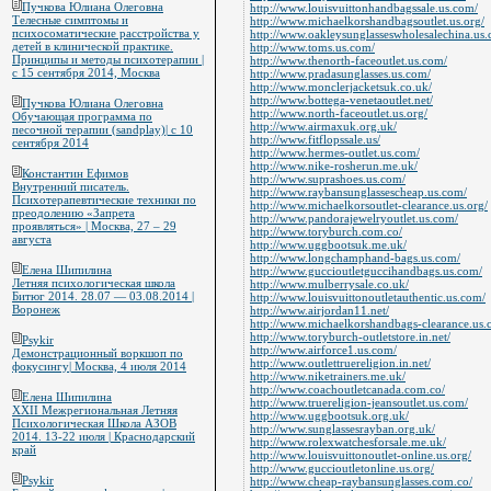
Пучкова Юлиана Олеговна
http://www.louisvuittonhandbagssale.us.com/
Телесные симптомы и
http://www.michaelkorshandbagsoutlet.us.org/
психосоматические расстройства у
http://www.oakleysunglasseswholesalechina.us
детей в клинической практике.
http://www.toms.us.com/
Принципы и методы психотерапии |
http://www.thenorth-faceoutlet.us.com/
с 15 сентября 2014, Москва
http://www.pradasunglasses.us.com/
http://www.monclerjacketsuk.co.uk/
http://www.bottega-venetaoutlet.net/
Пучкова Юлиана Олеговна
http://www.north-faceoutlet.us.org/
Обучающая программа по
http://www.airmaxuk.org.uk/
песочной терапии (sandplay)| с 10
http://www.fitflopssale.us/
сентября 2014
http://www.hermes-outlet.us.com/
http://www.nike-rosherun.me.uk/
Константин Ефимов
http://www.suprashoes.us.com/
Внутренний писатель.
http://www.raybansunglassescheap.us.com/
Психотерапевтические техники по
http://www.michaelkorsoutlet-clearance.us.org/
преодолению «Запрета
http://www.pandorajewelryoutlet.us.com/
проявляться» | Москва, 27 – 29
http://www.toryburch.com.co/
августа
http://www.uggbootsuk.me.uk/
http://www.longchamphand-bags.us.com/
Елена Шипилина
http://www.guccioutletguccihandbags.us.com/
Летняя психологическая школа
http://www.mulberrysale.co.uk/
Битюг 2014. 28.07 — 03.08.2014 |
http://www.louisvuittonoutletauthentic.us.com/
Воронеж
http://www.airjordan11.net/
http://www.michaelkorshandbags-clearance.us.
http://www.toryburch-outletstore.in.net/
Psykir
http://www.airforce1.us.com/
Демонстрационный воркшоп по
http://www.outlettruereligion.in.net/
фокусингу| Москва, 4 июля 2014
http://www.niketrainers.me.uk/
http://www.coachoutletcanada.com.co/
Елена Шипилина
http://www.truereligion-jeansoutlet.us.com/
XXII Межрегиональная Летняя
http://www.uggbootsuk.org.uk/
Психологическая Школа АЗОВ
http://www.sunglassesrayban.org.uk/
2014. 13-22 июля | Краснодарский
http://www.rolexwatchesforsale.me.uk/
край
http://www.louisvuittonoutlet-online.us.org/
http://www.guccioutletonline.us.org/
Psykir
http://www.cheap-raybansunglasses.com.co/