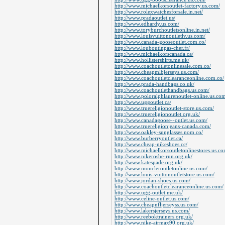
http://www.michaelkorsoutlet-factory.us.com/
http://www.rolexwatchesforsale.in.net/
http://www.pradaoutlet.us/
http://www.edhardy.us.com/
http://www.toryburchoutletsonline.in.net/
http://www.louisvuittonoutletlv.us.com/
http://www.canada-gooseoutlet.com.co/
http://www.louboutinpas-cher.fr/
http://www.michaelkorscanada.ca/
http://www.hollistershirts.me.uk/
http://www.coachoutletonlinesale.com.co/
http://www.cheapmlbjerseys.us.com/
http://www.coachoutletclearanceonline.com.co/
http://www.prada-handbags.co.uk/
http://www.coachoutlethandbags.us.com/
http://www.poloralphlaurenoutlet-online.us.co
http://www.uggoutlet.ca/
http://www.truereligionoutlet-store.us.com/
http://www.truereligionoutlet.org.uk/
http://www.canadagoose--outlet.us.com/
http://www.truereligionjeans-canada.com/
http://www.oakley-sunglasses.nom.co/
http://www.burberryoutlet.ca/
http://www.cheap-nikeshoes.cc/
http://www.michaelkorsoutletonlinestores.us.co
http://www.nikeroshe-run.org.uk/
http://www.katespade.org.uk/
http://www.moncleroutletonline.us.com/
http://www.louis-vuittonoutletstore.us.com/
http://www.jordan-shoes.us.com/
http://www.coachoutletclearanceonline.us.com/
http://www.ugg-outlet.me.uk/
http://www.celine-outlet.us.com/
http://www.cheapnfljerseyss.us.com/
http://www.lakersjerseys.us.com/
http://www.reeboktrainers.org.uk/
http://www.nike-airmax90.org.uk/