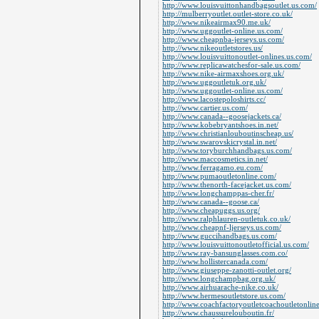
http://www.louisvuittonhandbagsoutlet.us.com/
http://mulberryoutlet.outlet-store.co.uk/
http://www.nikeairmax90.me.uk/
http://www.uggoutlet-online.us.com/
http://www.cheapnba-jerseys.us.com/
http://www.nikeoutletstores.us/
http://www.louisvuittonoutlet-onlines.us.com/
http://www.replicawatchesfor-sale.us.com/
http://www.nike-airmaxshoes.org.uk/
http://www.uggoutletuk.org.uk/
http://www.uggoutlet-online.us.com/
http://www.lacostepoloshirts.cc/
http://www.cartier.us.com/
http://www.canada--goosejackets.ca/
http://www.kobebryantshoes.in.net/
http://www.christianlouboutinscheap.us/
http://www.swarovskicrystal.in.net/
http://www.toryburchhandbags.us.com/
http://www.maccosmetics.in.net/
http://www.ferragamo.eu.com/
http://www.pumaoutletonline.com/
http://www.thenorth-facejacket.us.com/
http://www.longchamppas-cher.fr/
http://www.canada--goose.ca/
http://www.cheapuggs.us.org/
http://www.ralphlauren-outletuk.co.uk/
http://www.cheapnf-ljerseys.us.com/
http://www.guccihandbags.us.com/
http://www.louisvuittonoutletofficial.us.com/
http://www.ray-bansunglasses.com.co/
http://www.hollistercanada.com/
http://www.giuseppe-zanotti-outlet.org/
http://www.longchampbag.org.uk/
http://www.airhuarache-nike.co.uk/
http://www.hermesoutletstore.us.com/
http://www.coachfactoryoutletcoachoutletonlin
http://www.chaussurelouboutin.fr/