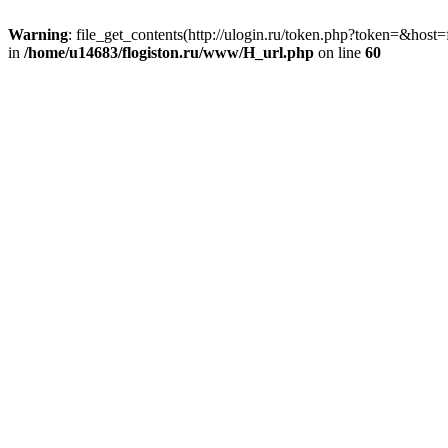
Warning
: file_get_contents(http://ulogin.ru/token.php?token=&host=f
in
/home/u14683/flogiston.ru/www/H_url.php
on line
60