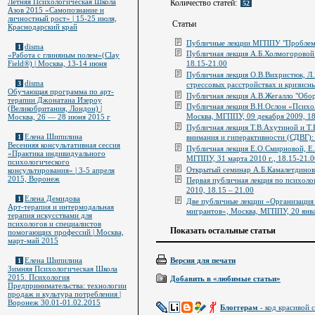
Летняя Психологическая Школа
Количество статей:
52
Азов 2015 «Самопознание и
личностный рост» | 15-25 июля,
Статьи
Краснодарский край
Публичные лекции МГППУ "Проблемы 
disma
1
Публичная лекция А.Б.Холмогоровой
«Работа с глиняным полем»(Clay
18.15-21.00
Field®) | Москва, 13-14 июня
Публичная лекция О.В.Вихристюк, Л.
disma
3
стрессовых расстройствах и кризисн
Обучающая программа по арт-
Публичная лекция А.В.Жегалло "Обор
терапии Джонатана Изероу
Публичная лекция В.Н.Ослон «Психо
(Великобритания, Лондон) |
Москва, МГППУ, 09 декабря 2009, 18
Москва, 26 — 28 июня 2015 г
Публичная лекция Т.В.Ахутиной и Т
Елена Шипилина
внимания и гиперактивности (СДВГ):
1
Весенняя консультативная сессия
Публичная лекция Е.О.Смирновой, Е.
«Практика индивидуального
МГППУ, 31 марта 2010 г., 18.15-21.0
психологического
Открытый семинар А.Б.Камалетдинова
консультирования» | 3-5 апреля
2015, Воронеж
Первая публичная лекция по психоло
2010, 18.15 – 21.00
Елена Демидова
1
Две публичные лекции «Организация
Арт-терапия и интермодальная
мигрантов», Москва, МГППУ, 20 янва
терапия искусствами для
психологов и специалистов
Показать остальные статьи
помогающих профессий | Москва,
март-май 2015
Версия для печати
Елена Шипилина
1
Зимняя Психологическая Школа
2015. Психология
Добавить в «любимые статьи»
Предпринимательства: технологии
продаж и культура потребления |
Воронеж 30.01-01.02.2015
Блоггерам
- код красивой с