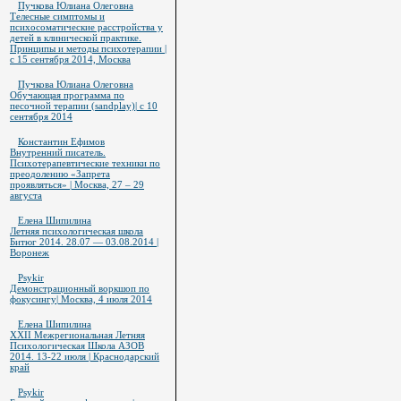
Пучкова Юлиана Олеговна
Телесные симптомы и
психосоматические расстройства у
детей в клинической практике.
Принципы и методы психотерапии |
с 15 сентября 2014, Москва
Пучкова Юлиана Олеговна
Обучающая программа по
песочной терапии (sandplay)| с 10
сентября 2014
Константин Ефимов
Внутренний писатель.
Психотерапевтические техники по
преодолению «Запрета
проявляться» | Москва, 27 – 29
августа
Елена Шипилина
Летняя психологическая школа
Битюг 2014. 28.07 — 03.08.2014 |
Воронеж
Psykir
Демонстрационный воркшоп по
фокусингу| Москва, 4 июля 2014
Елена Шипилина
XXII Межрегиональная Летняя
Психологическая Школа АЗОВ
2014. 13-22 июля | Краснодарский
край
Psykir