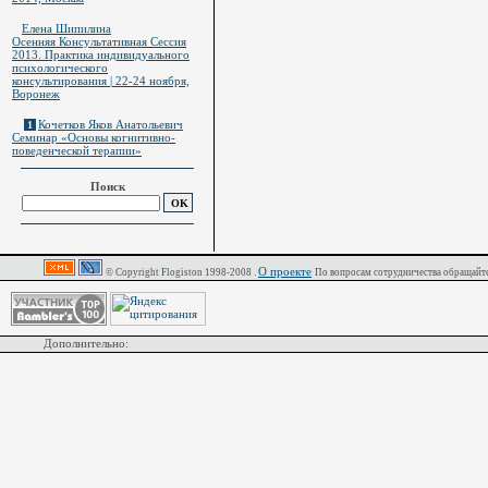
Елена Шипилина
Осенняя Консультативная Сессия
2013. Практика индивидуального
психологического
консультирования | 22-24 ноября,
Воронеж
Кочетков Яков Анатольевич
1
Семинар «Основы когнитивно-
поведенческой терапии»
Поиск
О проекте
© Copyright Flogiston 1998-2008 .
По вопросам сотрудничества обращайте
Дополнительно: