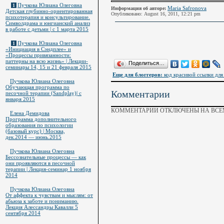
Пучкова Юлиана Олеговна
1
Maria Safronova
Информация об авторе:
Детская глубинно-ориентированная
Опубликовано: August 16, 2011, 12:21 pm
психотерапия и консультирование.
Символдрама и юнгианский анализ
в работе с детьми | c 1 марта 2015
Пучкова Юлиана Олеговна
1
«Инициация в Сэндплее» и
«Процессы привязанности:
паттерны на всю жизнь» | Лекции-
Поделиться…
семинары 14, 15 и 21 февраля 2015
Еще для блоггеров:
код красивой ссылки для 
Пучкова Юлиана Олеговна
Обучающая программа по
Комментарии
песочной терапии (Sandplay)| с
января 2015
КОММЕНТАРИИ ОТКЛЮЧЕНЫ НА ВСЕМ
Елена Демидова
Программа дополнительного
образования по психологии
(базовый курс) | Москва,
дек.2014 — июнь.2015
Пучкова Юлиана Олеговна
Бессознательные процессы — как
они проявляются в песочной
терапии | Лекция-семинар 1 ноября
2014
Пучкова Юлиана Олеговна
От аффекта к чувствам и мыслям: от
абьюза к заботе и пониманию.
Лекция Алессандры Кавалли 5
сентября 2014