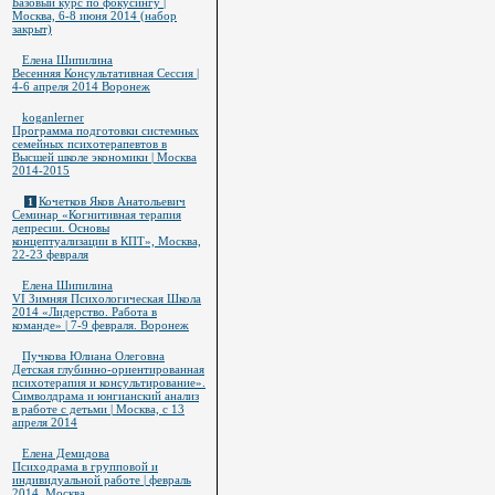
Базовый курс по фокусингу |
Москва, 6-8 июня 2014 (набор
закрыт)
Елена Шипилина
Весенняя Консультативная Сессия |
4-6 апреля 2014 Воронеж
koganlerner
Программа подготовки системных
семейных психотерапевтов в
Высшей школе экономики | Москва
2014-2015
Кочетков Яков Анатольевич
1
Семинар «Когнитивная терапия
депресии. Основы
концептуализации в КПТ», Москва,
22-23 февраля
Елена Шипилина
VI Зимняя Психологическая Школа
2014 «Лидерство. Работа в
команде» | 7-9 февраля. Воронеж
Пучкова Юлиана Олеговна
Детская глубинно-ориентированная
психотерапия и консультирование».
Символдрама и юнгианский анализ
в работе с детьми | Москва, с 13
апреля 2014
Елена Демидова
Психодрама в групповой и
индивидуальной работе | февраль
2014, Москва