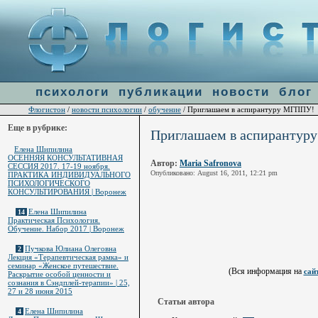
Warning
: file_get_contents(http://ulogin.ru/token.php?token=&host=flogiston.ru) [
function.fi
line
60
психологи
публикации
новости
блог
Флогистон
новости психологии
обучение
/
/
/ Приглашаем в аспирантуру МГППУ!
Еще в рубрике:
Приглашаем в аспиранту
Елена Шипилина
ОСЕННЯЯ КОНСУЛЬТАТИВНАЯ
Автор:
Maria Safronova
СЕССИЯ 2017. 17-19 ноября.
Опубликовано: August 16, 2011, 12:21 pm
ПРАКТИКА ИНДИВИДУАЛЬНОГО
ПСИХОЛОГИЧЕСКОГО
КОНСУЛЬТИРОВАНИЯ | Воронеж
Елена Шипилина
14
Практическая Психология.
Обучение. Набор 2017 | Воронеж
Пучкова Юлиана Олеговна
2
Лекция «Терапевтическая рамка» и
семинар «Женское путешествие.
(Вся информация на
са
Раскрытие особой ценности и
сознания в Сэндплей-терапии» | 25,
27 и 28 июня 2015
Статьи автора
Елена Шипилина
4