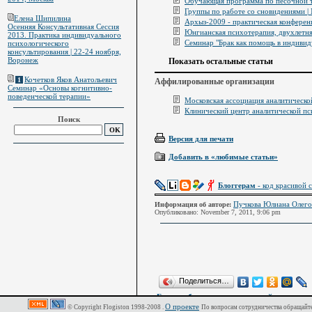
Обучающая программа по песочной те
Группы по работе со сновидениями |
Елена Шипилина
Архыз-2009 - практическая конференц
Осенняя Консультативная Сессия
Юнгианская психотерапия, двухлетня
2013. Практика индивидуального
Семинар "Брак как помощь в индивид
психологического
консультирования | 22-24 ноября,
Воронеж
Показать остальные статьи
Кочетков Яков Анатольевич
1
Аффилированные организации
Семинар «Основы когнитивно-
поведенческой терапии»
Московская ассоциация аналитическ
Клинический центр аналитической 
Поиск
Версия для печати
Добавить в «любимые статьи»
Блоггерам
- код красивой с
Пучкова Юлиана Олего
Информация об авторе:
Опубликовано: November 7, 2011, 9:06 pm
Поделиться…
Еще для блоггеров:
код красивой ссылки для 
О проекте
© Copyright Flogiston 1998-2008 .
По вопросам сотрудничества обращайте