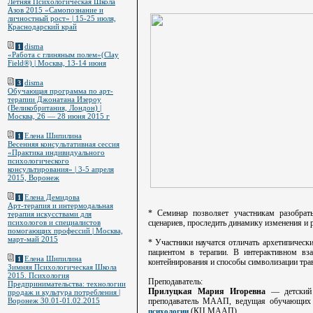
Летняя Психологическая Школа
Азов 2015 «Самопознание и
личностный рост» | 15-25 июля,
Краснодарский край
disma
1
«Работа с глиняным полем»(Clay
Field®) | Москва, 13-14 июня
disma
3
Обучающая программа по арт-
терапии Джонатана Изероу
(Великобритания, Лондон) |
Москва, 26 — 28 июня 2015 г
Елена Шипилина
1
Весенняя консультативная сессия
«Практика индивидуального
психологического
консультирования» | 3-5 апреля
2015, Воронеж
Елена Демидова
1
Арт-терапия и интермодальная
* Семинар позволяет участникам разобрат
терапия искусствами для
психологов и специалистов
сценариев, проследить динамику изменения и 
помогающих профессий | Москва,
март-май 2015
* Участники научатся отличать архетипическ
пациентом в терапии. В интерактивном вз
Елена Шипилина
1
контейнирования и способы символизации тра
Зимняя Психологическая Школа
2015. Психология
Преподаватель:
Предпринимательства: технологии
Прилуцкая Мария Игоревна
— детский п
продаж и культура потребления |
Воронеж 30.01-01.02.2015
преподаватель МААП, ведущая обучающих п
(КЦ МААП).
психологии