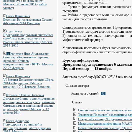
Базовый курс по фокусингу |
травматическими пациентами.
Москва, 6-8 июня 2014 (набор
— Тренинг формирует навыки распознавани
закрыт)
выгорания.
— Работа с представленными на семинаре к
Елена Шипилина
навыки для работы с травмой.
Весенняя Консультативная Сессия |
4-6 апреля 2014 Воронеж
Спецкурс является тренинговым. Приоритетно
koganlerner
1) юнгианским методам анализа символическог
Программа подготовки системных
2) юнгианским техникам психотерапии – а
семейных психотерапевтов в
мифопоэтической традиции.
Высшей школе экономики | Москва
2014-2015
У участников программы будет возможность п
образно-фантазийного клиентского материала (
Кочетков Яков Анатольевич
1
Семинар «Когнитивная терапия
Курс сертифицирован.
депресии. Основы
концептуализации в КПТ», Москва,
Программа курса предполагает 6 еженедельн
22-23 февраля
Первый семинар — 18 ноября.
Елена Шипилина
Запись по телефону 8(963)711-25-31 или по п
VI Зимняя Психологическая Школа
2014 «Лидерство. Работа в
Статьи автора
команде» | 7-9 февраля. Воронеж
Количество статей:
73
Пучкова Юлиана Олеговна
Детская глубинно-ориентированная
психотерапия и консультирование».
Статьи
Символдрама и юнгианский анализ
в работе с детьми | Москва, с 13
Список московских юнгианских анал
апреля 2014
"Комплекс Прометея" (коллоквиум дл
Открытый семинар "Страдания челове
Елена Демидова
Международная конференция МААП с 
Психодрама в групповой и
индивидуальной работе | февраль
Новый практический семинар "Целост
2014, Москва