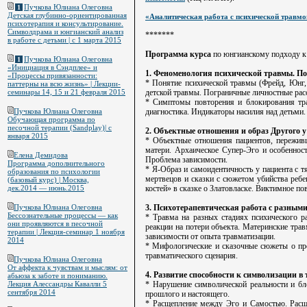
Пучкова Юлиана Олеговна
1
Детская глубинно-ориентированная
«Аналитическая работа с психической травмо
психотерапия и консультирование.
Символдрама и юнгианский анализ
*******
в работе с детьми | c 1 марта 2015
Программа курса
по юнгианскому подходу к р
Пучкова Юлиана Олеговна
1
«Инициация в Сэндплее» и
1. Феноменология психической травмы. По
«Процессы привязанности:
* Понятие психической травмы (Фрейд, Юнг,
паттерны на всю жизнь» | Лекции-
семинары 14, 15 и 21 февраля 2015
детской травмы. Пограничные личностные рас
* Симптомы повторения и блокирования тра
Пучкова Юлиана Олеговна
диагностика. Индикаторы насилия над детьми.
Обучающая программа по
песочной терапии (Sandplay)| с
2. Объектные отношения и образ Другого у
января 2015
* Объектные отношения пациентов, переживш
матери. Архаическое Супер-Эго и особеннос
Елена Демидова
Проблема зависимости.
Программа дополнительного
* Я-Образ и самоидентичность у пациента с 
образования по психологии
мертвецов и сказки с сюжетом убийства ребе
(базовый курс) | Москва,
дек.2014 — июнь.2015
костей» в сказке о Златовласке. Виктимное по
Пучкова Юлиана Олеговна
3. Психотерапевтическая работа с разным
Бессознательные процессы — как
* Травма на разных стадиях психического р
они проявляются в песочной
реакции на потери объекта. Материнские тра
терапии | Лекция-семинар 1 ноября
зависимости от опыта травматизации.
2014
* Мифологические и сказочные сюжеты о про
травматического сценария.
Пучкова Юлиана Олеговна
От аффекта к чувствам и мыслям: от
4. Развитие способности к символизации в
абьюза к заботе и пониманию.
Лекция Алессандры Кавалли 5
* Нарушение символической реальности и бл
сентября 2014
прошлого и настоящего.
* Расщепление между Эго и Самостью. Расщ