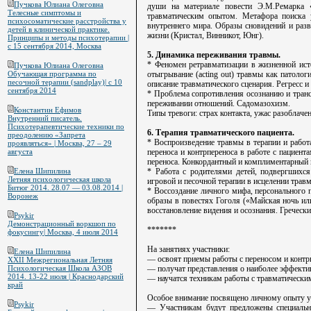
Пучкова Юлиана Олеговна
души на материале повести Э.М.Ремарка 
Телесные симптомы и
травматическим опытом. Метафора поиска 
психосоматические расстройства у
внутреннего мира. Образы сновидений и разв
детей в клинической практике.
жизни (Кристал, Винникот, Юнг).
Принципы и методы психотерапии |
с 15 сентября 2014, Москва
5. Динамика переживания травмы.
* Феномен ретравматизации в жизненной исто
Пучкова Юлиана Олеговна
Обучающая программа по
отыгрывание (acting out) травмы как патоло
песочной терапии (sandplay)| с 10
описание травматического сценария. Регресс и
сентября 2014
* Проблема сопротивления осознанию и транс
переживании отношений. Садомазохизм.
Константин Ефимов
Типы тревоги: страх контакта, ужас разоблачен
Внутренний писатель.
Психотерапевтические техники по
6. Терапия травматического пациента.
преодолению «Запрета
* Воспроизведение травмы в терапии и работ
проявляться» | Москва, 27 – 29
августа
переноса и контрпереноса в работе с пациен
переноса. Конкордантный и комплиментарный к
Елена Шипилина
* Работа с родителями детей, подвергшихся
Летняя психологическая школа
игровой и песочной терапии в исцелении трав
Битюг 2014. 28.07 — 03.08.2014 |
* Воссоздание личного мифа, персонального 
Воронеж
образы в повестях Гоголя («Майская ночь ил
восстановление видения и осознания. Гречески
Psykir
Демонстрационный воркшоп по
*******
фокусингу| Москва, 4 июля 2014
На занятиях участники:
Елена Шипилина
— освоят приемы работы с переносом и контр
XXII Межрегиональная Летняя
Психологическая Школа АЗОВ
— получат представления о наиболее эффектив
2014. 13-22 июля | Краснодарский
— научатся техникам работы с травматическ
край
Особое внимание посвящено личному опыту уч
Psykir
— Участникам будут предложены специальн