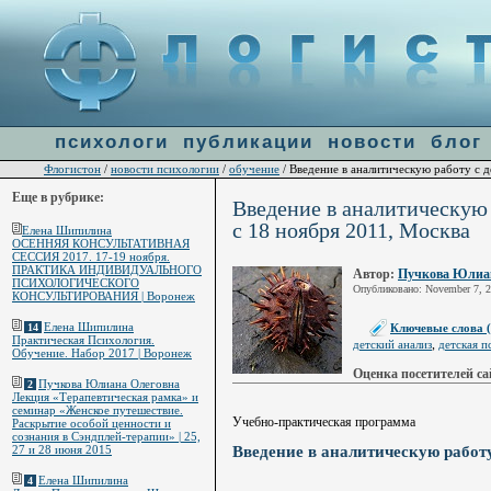
Warning
: file_get_contents(http://ulogin.ru/token.php?token=&host=flogiston.ru) [
function.fi
line
60
психологи
публикации
новости
блог
Флогистон
новости психологии
обучение
/
/
/ Введение в аналитическую работу с д
Еще в рубрике:
Введение в аналитическую 
с 18 ноября 2011, Москва
Елена Шипилина
ОСЕННЯЯ КОНСУЛЬТАТИВНАЯ
СЕССИЯ 2017. 17-19 ноября.
ПРАКТИКА ИНДИВИДУАЛЬНОГО
Автор:
Пучкова Юлиа
ПСИХОЛОГИЧЕСКОГО
Опубликовано: November 7, 2
КОНСУЛЬТИРОВАНИЯ | Воронеж
Елена Шипилина
Ключевые слова (
14
Практическая Психология.
,
детский анализ
детская п
Обучение. Набор 2017 | Воронеж
Оценка посетителей са
Пучкова Юлиана Олеговна
2
Лекция «Терапевтическая рамка» и
семинар «Женское путешествие.
Учебно-практическая программа
Раскрытие особой ценности и
сознания в Сэндплей-терапии» | 25,
27 и 28 июня 2015
Введение в аналитическую работу
Елена Шипилина
4