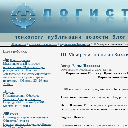
Warning
: file_get_contents(http://ulogin.ru/token.php?token=&host=flogiston.ru) [
function.fi
line
60
психологи
публикации
новости
блог
Флогистон
новости психологии
научные конференции
/
/
/ III Межрегиональная Зим
Еще в рубрике:
III Межрегиональная Зимня
Юрий Тукачёв
3
Международный конгресс,
Автор:
Елена Шипилина
посвященный 80-летию со дня
Опубликовано: November 2, 2010, 5:58 pm
рождения А. А. Леонтьева
Воронежский Институт Практической Пс
«Деятельный ум: от гуманитарной
Воронежской обла
методологии к гуманитарным
практикам» | Москва, 23–26 мая
2016 г.
ЗПШ проходит на загородной базе в Белгородс
Psykir
IV конференция Общества
Тематика школы:
Самопознание. Лидерство.
Человеко-Центрированного
Подхода (24-26 сентября 2015,
Цель Школы:
Интеграция специалистов-пси
Москва, НИУ ВШЭ)
своих профессионально-значимых личностных 
Psykir
3
Задачи Школы
:
III международная конференция
Общества Человеко-
Центрированого Подхода (Москва,
Ззнакомство с новыми программами по проф
25-27 сентября)