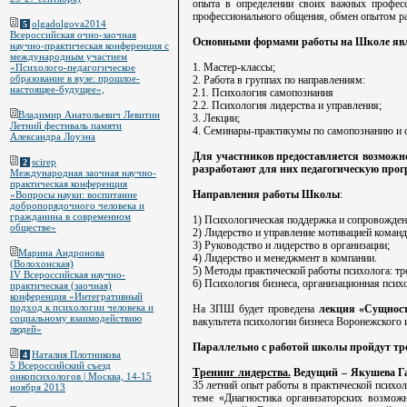
опыта в определении своих важных профес
профессионального общения, обмен опытом р
olgadolgova2014
5
Всероссийская очно-заочная
Основными формами работы на Школе яв
научно-практическая конференция с
международным участием
1. Мастер-классы;
«Психолого-педагогическое
образование в вузе: прошлое-
2. Работа в группах по направлениям:
настоящее-будущее»,
2.1. Психология самопознания
2.2. Психология лидерства и управления;
Владимир Анатольевич Левитин
3. Лекции;
Летний фестиваль памяти
4. Семинары-практикумы по самопознанию и 
Александра Лоуэна
Для участников предоставляется возможнос
scirep
2
разработают для них педагогическую про
Международная заочная научно-
практическая конференция
Направления работы Школы
:
«Вопросы науки: воспитание
добропорядочного человека и
гражданина в современном
1) Психологическая поддержка и сопровожден
обществе»
2) Лидерство и управление мотивацией коман
3) Руководство и лидерство в организации;
Марина Андронова
4) Лидерство и менеджмент в компании.
(Волохонская)
5) Методы практической работы психолога: тр
IV Всероссийская научно-
6) Психология бизнеса, организационная псих
практическая (заочная)
конференция «Интегративный
подход к психологии человека и
На ЗПШ будет проведена
лекция «Сущност
социальному взаимодействию
вакультета психологии бизнеса Воронежского 
людей»
Параллельно с работой школы пройдут тр
Наталия Плотникова
4
5 Всероссийский съезд
Тренинг лидерства.
Ведущий – Якушева Г
онкопсихологов | Москва, 14-15
35 летний опыт работы в практической психо
ноября 2013
теме «Диагностика организаторских возмож