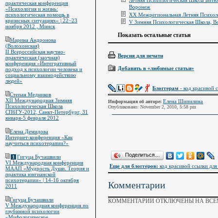
практическая конференция
Воронеж
«Психология и жизнь:
ХХ Межрегиональная Летняя Психоло
психологическая помощь в
кризисных ситуациях» | 22−23
V Зимняя Психологическая Школа, Во
ноября 2012 , Минск
Показать остальные статьи
Марина Андронова
(Волохонская)
II Всероссийская научно-
Версия для печати
практическая (заочная)
конференция «Интегративный
Добавить в «любимые статьи»
подход к психологии человека и
социальному взаимодействию
людей»
Блоггерам
- код красивой с
Степан Медников
XII Международная Зимняя
Елена Шипилина
Информация об авторе:
Психологическая Школа
Опубликовано: November 2, 2010, 5:58 pm
СПбГУ-2012, Санкт-Петербург, 31
января-5 февраля 2012
Елена Демидова
Интернет-конференция «Как
научиться психотерапии?»
Поделиться…
Гигуца Бучашвили
1
VI Международная конференция
Еще для блоггеров:
код красивой ссылки для 
МААП «Мудрость Души. Теория и
практика юнгианской
психотерапии» | 14-16 октября
Комментарии
2011
Гигуца Бучашвили
КОММЕНТАРИИ ОТКЛЮЧЕНЫ НА ВСЕМ
V Международная конференция по
глубинной психологии
«Мифологическое