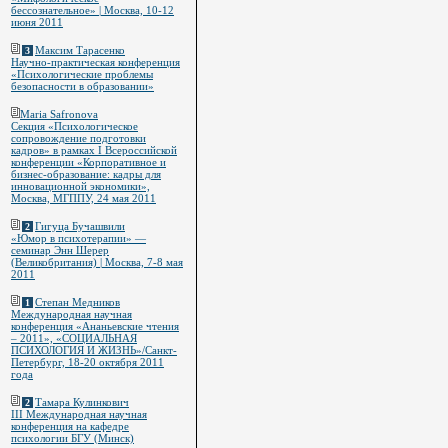
бессознательное» | Москва, 10-12
июня 2011
Максим Тарасенко
3
Научно-практическая конференция
«Психологические проблемы
безопасности в образовании»
Maria Safronova
Секция «Психологическое
сопровождение подготовки
кадров» в рамках I Всероссийской
конференции «Корпоративное и
бизнес-образование: кадры для
инновационной экономики»,
Москва, МГППУ, 24 мая 2011
Гигуца Бучашвили
2
«Юмор в психотерапии» —
семинар Энн Шерер
(Великобритания) | Москва, 7-8 мая
2011
Степан Медников
1
Международная научная
конференция «Ананьевские чтения
– 2011», «СОЦИАЛЬНАЯ
ПСИХОЛОГИЯ И ЖИЗНЬ»/Санкт-
Петербург, 18-20 октября 2011
года
Тамара Кулинкович
2
III Международная научная
конференция на кафедре
психологии БГУ (Минск)