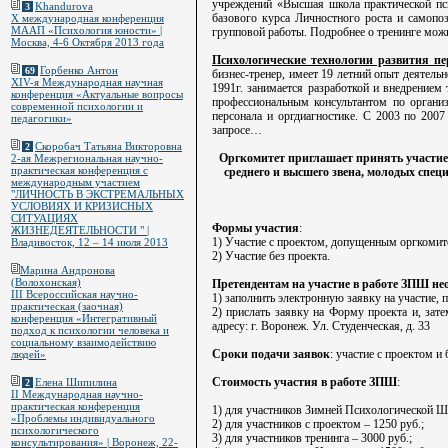
учреждений «Высшая школа практической пс
Khandurova
3
базового курса Личностного роста и самопо
X международная конференция
МААП «Психология юности» |
групповой работы. Подробнее о тренинге мож
Москва, 4-6 Октября 2013 года
Психологические технологии развития пе
Горбенко Антон
69
бизнес-тренер, имеет 19 летний опыт деятель
XIV-я Международная научная
1991г. занимается разработкой и внедрением
конференция «Актуальные вопросы
профессиональным консультантом по органи
современной психологии и
персонала и оргдиагностике. С 2003 по 2007
педагогики»
запросе…
Скоробач Татьяна Викторовна
2
Оргкомитет приглашает принять участие
2-ая Межрегиональная научно-
практическая конференция с
среднего и высшего звена, молодых специ
международным участием
"ЛИЧНОСТЬ В ЭКСТРЕМАЛЬНЫХ
УСЛОВИЯХ И КРИЗИСНЫХ
СИТУАЦИЯХ
Формы участия
:
ЖИЗНЕДЕЯТЕЛЬНОСТИ " |
1) Участие с проектом, допущенным оргкомит
Владивосток, 12 – 14 июля 2013
2) Участие без проекта.
Марина Андронова
(Волохонская)
Претендентам на участие в работе ЗПШ не
III Всероссийская научно-
1) заполнить электронную заявку на участие, п
практическая (заочная)
2) прислать заявку на Форму проекта и, зат
конференция «Интегративный
адресу: г. Воронеж. Ул. Студенческая, д. 33
подход к психологии человека и
социальному взаимодействию
Сроки подачи заявок
: участие с проектом и 
людей»
Стоимость участия в работе ЗПШ
:
Елена Шипилина
2
II Международная научно-
практическая конференция
1) для участников Зимней Психологической Ш
«Проблемы индивидуального
2) для участников с проектом – 1250 руб.;
психологического
3) для участников тренинга – 3000 руб.;
консультирования» | Воронеж, 22-