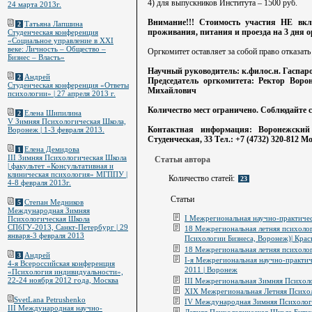
4) для выпускников Института – 1500 руб.
24 марта 2013г.
Внимание!!! Стоимость участия НЕ вк
Татьяна Лапшина
2
проживания, питания и проезда на 3 дня о
Студенческая конференция
«Социальное управление в XXI
веке: Личность – Общество –
Оргкомитет оставляет за собой право отказат
Бизнес – Власть»
Научный руководитель: к.филос.н. Гаспар
Андрей
2
Председатель оргкомитета: Ректор Вор
Студенческая конференция «Ответы
Михайлович
психологии» | 27 апреля 2013 г.
Количество мест ограничено. Соблюдайте с
Елена Шипилина
2
V Зимняя Психологическая Школа,
Контактная информация: Воронежский 
Воронеж | 1-3 февраля 2013.
Студенческая, 33 Тел.: +7 (4732) 320-812 М
Елена Демидова
1
III Зимняя Психологическая Школа
Статьи автора
| факультет «Консультативная и
клиническая психология» МГППУ |
Количество статей:
23
4-8 февраля 2013г.
Статьи
Степан Медников
5
Международная Зимняя
I Межрегиональная научно-практичес
Психологическая Школа
СПбГУ-2013, Санкт-Петербург | 29
18 Межрегиональная летняя психолог
января-3 февраля 2013
Психологии Бизнеса, Воронеж)| Крас
18 Межрегиональная летняя психологи
Андрей
3
I-я Межрегиональная научно-практич
4-я Всероссийская конференция
2011 | Воронеж
«Психология индивидуальности»,
22-24 ноября 2012 года, Москва
III Межрегиональная Зимняя Психоло
XIX Межрегиональная Летняя Психол
SvetLana Petrushenko
IV Международная Зимняя Психологич
III Международная научно-
Летняя Психологическая Школа Битюг