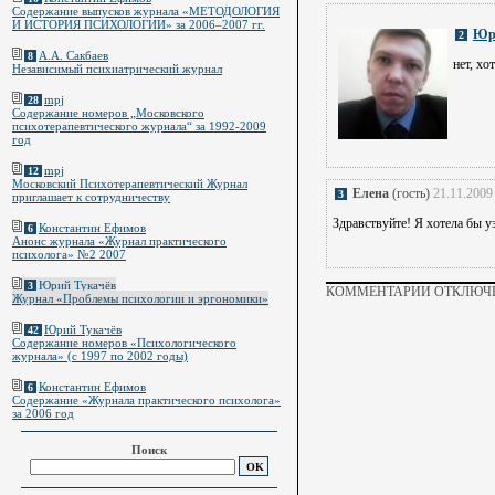
Содержание выпусков журнала «МЕТОДОЛОГИЯ
И ИСТОРИЯ ПСИХОЛОГИИ» за 2006–2007 гг.
Юр
2
А.А. Сакбаев
8
нет, хо
Независимый психиатрический журнал
mpj
28
Содержание номеров „Московского
психотерапевтического журнала“ за 1992-2009
год
mpj
12
Московский Психотерапевтический Журнал
Елена
(гость)
21.11.2009
3
приглашает к сотрудничеству
Здравствуйте! Я хотела бы у
Константин Ефимов
6
Анонс журнала «Журнал практического
психолога» №2 2007
Юрий Тукачёв
3
КОММЕНТАРИИ ОТКЛЮЧЕ
Журнал «Проблемы психологии и эргономики»
Юрий Тукачёв
42
Содержание номеров «Психологического
журнала» (с 1997 по 2002 годы)
Константин Ефимов
6
Содержание «Журнала практического психолога»
за 2006 год
Поиск