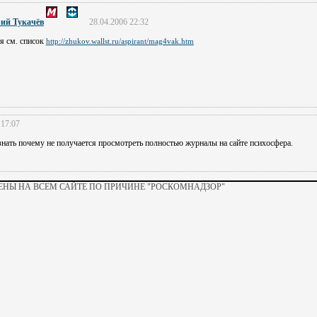
ий Тукачёв
28.04.2006 22:32
тя см. список
http://zhukov.wallst.ru/aspirant/mag4vak.htm
 17:07
знать почему не получается просмотреть полностью журналы на сайте психосфера.
НЫ НА ВСЕМ САЙТЕ ПО ПРИЧИНЕ "РОСКОМНАДЗОР"