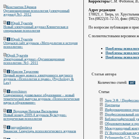
Корректоры
С.М. Федотов, В.
Константин Ефимов
Адрес редакции
Организационная психология (электронный
170021, г. Тверь, ул. Хрустальна
журнал) №1, 2012
Тел.(0822)31-72-55, факс (0822)
Юрий Тукачёв
3
Новый электронный журнал Клиническая и
По вопросам публикации и при
специальная психология
C полнотекстовыми версиями ж
Юрий Тукачёв
1
Открылся сайт журнала «Методология и история
психологии»
Проблемы психологи
Проблемы психологи
Юрий Тукачёв
Проблемы психологи
Электронный журнал «Организационная
психология» №1, 2011
Максим Тарасенко
2
Статьи автора
Первый номер нового электронного научного
журнала «Психология и право» (Psychology &
Количество статей:
Law)
107
averchinov
Статьи
3
Современное дошкольное образование – новый
тематический выпуска журнала «Психологическая
Зеер Э.Ф. | Професси
наука и образование»
Партнеры
Информационное прос
Вороцкая Наталья Васильевна
15
Профессиональный опы
Новый номер 2009-4 журнала Культурно-
историческая психология
Библиографический ука
Образовательные и пр
tanyasilantieva
1
Международный конгре
Вакансия: Секретарь психологического журнала
IV Всероссийская нау
Рубинштейн С.Л. "Осн