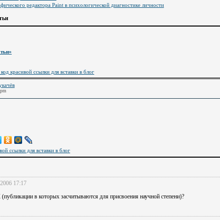
фического редактора Paint в психологической диагностике личности
тьи
атьи»
 код красивой ссылки для вставки в блог
укачёв
 pm
вой ссылки для вставки в блог
.2006 17:17
 (публикации в которых засчитываются для присвоения научной степени)?