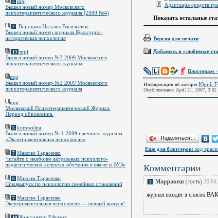
mpj
5
Адаптация средств гра
Вышел новый номер Московского
психотерапевтического журнала (2009 №4)
Показать остальные ста
Вороцкая Наталья Васильевна
2
Вышел новый номер журнала Культурно-
историческая психология
Версия для печати
Добавить в «любимые ст
mpj
13
Вышел новый номер №3 2009 Московского
психотерапевтического журнала
Блоггерам
-
mpj
Вышел новый номер №2 2009 Московского
Юрий Т
Информация об авторе:
психотерапевтического журнала
Опубликовано: April 21, 2007, 3:02
mpj
Московский Психотерапевтический Журнал.
Период обновления.
kompolina
5
Вышел новый номер № 1 2009 научного журнала
Поделиться…
«Экспериментальная психология»
Еще для блоггеров:
код краси
Максим Тарасенко
7
Читайте о наиболее актуальных психолого-
педагогических аспектах обучения в школе и ВУЗе
Комментарии
Максим Тарасенко
8
Марракеш
(гость)
26.04
1
Спецвыпуск по психологии семейных отношений
журнал входит в список ВАК
Максим Тарасенко
7
Экспериментальная психология — первый выпуск!
Константин Ефимов
10