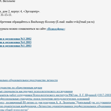
А. Васильева
я, дом 2, корпус 4, «Эргоцентр».
 31-15-11.
обретения обращайтесь к
Владимиру Козлову
(E-mail: mailto:vvk@mail.yar.ru)
урнала можно ознакомиться на сайте
:
«Психосфера»
и и эргономики №3 2002
и и эргономики №4 2003
и и эргономики №1 2003
онально-образовательное пространство личности
транство по общественным наукам
т специалиста как предмет психологического исследования
затель работ сотрудников Психологического института РАО им. Л. Г. Щукиной (1917-2003 
офессиональные стандарты: поиск теоретико-методологических оснований
сс, посвященный 80-летию со дня рождения А. А. Леонтьева "Деятельный ум: от гуманитар
чно-практическая конференция «Личностно ориентированное профессиональное образовани
овы общей психологии"