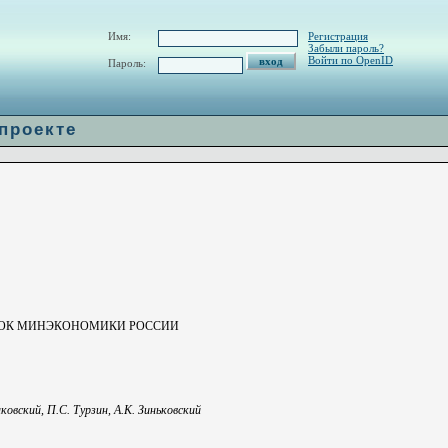
w/H_url.php
on line
60
Имя:
Регистрация
Забыли пароль?
Войти по OpenID
Пароль:
 проекте
ТОК МИНЭКОНОМИКИ РОССИИ
аковский, П.С. Турзин, А.К. Зиньковский