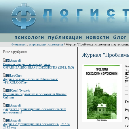
Warning
: file_get_contents(http://ulogin.ru/token.php?token=&host=flogiston.ru) [
function.fi
психологи
публикации
новости
блог
Флогистон
журналы по психологии
/
/ Журнал "Проблемы психологии и эргономик
Еще в рубрике:
Журнал "Проблемы
Андрей
9
Вышел очередной номер журнала
Ав
ОРГАНИЗАЦИОННАЯ ПСИХОЛОГИЯ (2012, №3)
Опу
Ж
LeoChpr
7
Ос
Журнал по психологии из Узбекистана:
У
«PSIXOLOGIYA»
—
—
Юрий Тукачёв
4
—
Вестник по педагогике и психологии Южной
Сибири
Гл
Андрей
4
Дайджест организационно-психологических
Ре
исследований
Ре
Андрей
2
Журнал «Организационная психология», №2 за
Те
2012 год