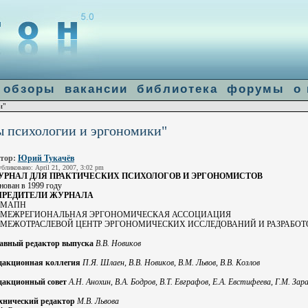
]: failed to open stream: Connection refused in
/home/u14683/flogiston.ru/ww
le-get-contents
обзоры
вакансии
библиотека
форумы
о
и"
 психологии и эргономики"
тор:
Юрий Тукачёв
бликовано: April 21, 2007, 3:02 pm
УРНАЛ ДЛЯ ПРАКТИЧЕСКИХ ПСИХОЛОГОВ И ЭРГОНОМИСТОВ
нован в 1999 году
ЧРЕДИТЕЛИ ЖУРНАЛА
 МАПН
 МЕЖРЕГИОНАЛЬНАЯ ЭРГОНОМИЧЕСКАЯ АССОЦИАЦИЯ
 МЕЖОТРАСЛЕВОЙ ЦЕНТР ЭРГОНОМИЧЕСКИХ ИССЛЕДОВАНИЙ И РАЗРАБО
авный редактор выпуска
В.В. Новиков
дакционная коллегия
П.Я. Шлаен, В.В. Новиков, В.М. Львов, В.В. Козлов
дакционный совет
А.Н. Анохин, В.А. Бодров, В.Т. Евграфов, Е.А. Евстифеева, Г.М. Зар
хнический редактор
М.В. Львова