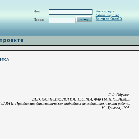
w/H_url.php
on line
60
Имя:
Регистрация
Забыли пароль?
Войти по OpenID
Пароль:
 проекте
енка
Л.Ф. Обухова.
ДЕТСКАЯ ПСИХОЛОГИЯ: ТЕОРИИ, ФАКТЫ, ПРОБЛЕМЫ.
ГЛАВА II. Преодоление биогенетических подходов к исследованию психики ребенка
М., Тривола, 1995.