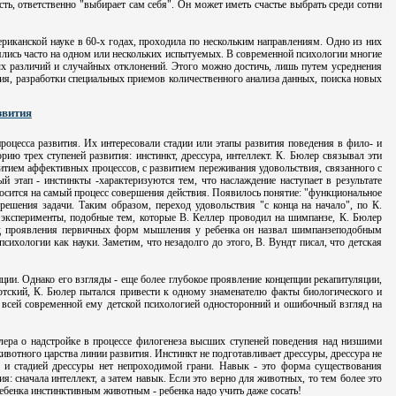
ь, ответственно "выбирает сам себя". Он может иметь счастье выбрать среди сотни
ериканской науке в 60-х годах, проходила по нескольким направлениям. Одно из них
нялись часто на одном или нескольких испытуемых. В современной психологии многие
ых различий и случайных отклонений. Этого можно достичь, лишь путем усреднения
я, разработки специальных приемов количественного анализа данных, поиска новых
звития
роцесса развития. Их интересовали стадии или этапы развития поведения в фило- и
рию трех ступеней развития: инстинкт, дрессура, интеллект. К. Бюлер связывал эти
витием аффективных процессов, с развитием переживания удовольствия, связанного с
й этап - инстинкты -характеризуются тем, что наслаждение наступает в результате
носится на самый процесс совершения действия. Появилось понятие: "функциональное
решения задачи. Таким образом, переход удовольствия "с конца на начало", по К.
х эксперименты, подобные тем, которые В. Келлер проводил на шимпанзе, К. Бюлер
иод проявления первичных форм мышления у ребенка он назвал шимпанзеподобным
хологии как науки. Заметим, что незадолго до этого, В. Вундт писал, что детская
ции. Однако его взгляды - еще более глубокое проявление концепции рекапитуляции,
готский, К. Бюлер пытался привести к одному знаменателю факты биологического и
и всей современной ему детской психологией односторонний и ошибочный взгляд на
лера о надстройке в процессе филогенеза высших ступеней поведения над низшими
ивотного царства линии развития. Инстинкт не подготавливает дрессуры, дрессура не
а и стадией дрессуры нет непроходимой грани. Навык - это форма существования
 сначала интеллект, а затем навык. Если это верно для животных, то тем более это
ребенка инстинктивным животным - ребенка надо учить даже сосать!