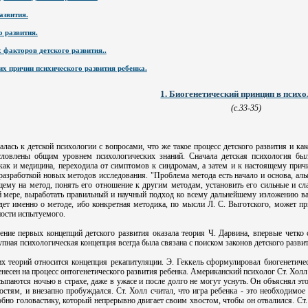
азвития.
о развития.
 факторов детского развития..
их причин психического развития ребенка.
1. Биогенетический принцип в психо
(с.33-35)
лась к детской психологии с вопросами, что же такое процесс детского развития и ка
словлены общим уровнем психологических знаний. Сначала детская психология была
как и медицина, переходила от симптомов к синдромам, а затем и к настоящему при
разработкой новых методов исследования. "Проблема метода есть начало и основа, альф
оящему на метод, понять его отношение к другим методам, установить его сильные и с
ой мере, выработать правильный и научный подход ко всему дальнейшему изложению важ
дет именно о методе, ибо конкретная методика, по мысли Л. С. Выготского, может 
ности испытуемого.
ние первых концепций детского развития оказала теория Ч. Дарвина, впервые четко
пная психологическая концепция всегда была связана с поиском законов детского развит
х теорий относится концепция рекапитуляции. Э. Геккель сформулировал биогенетичес
енесен на процесс онтогенетического развития ребенка. Американский психолог Ст. Холл 
ыпаются ночью в страхе, даже в ужасе и после долго не могут уснуть. Он объяснял эт
ностям, и внезапно пробуждался. Ст. Холл считал, что игра ребенка - это необходим
бно головастику, который непрерывно двигает своим хвостом, чтобы он отвалился. Ст. 