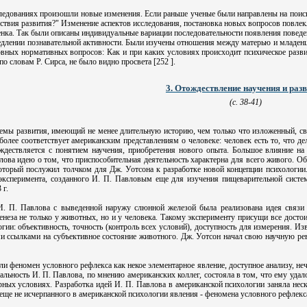
едованиях произошли новые изменения. Если раньше ученые были направлены на поиск о
дствия развития?" Изменение аспектов исследования, постановка новых вопросов повле
нка. Так были описаны индивидуальные вариации последовательности появления поведе
длении познавательной активности. Были изучены отношения между матерью и младенцем
вных нормативных вопросов: Как и при каких условиях происходит психическое разв
о словам Р. Сирса, не было видно просвета [252 ].
3. Отождествление научения и раз
(с. 38-41)
емы развития, имеющий не менее длительную историю, чем только что изложенный, св
лее соответствует американским представлениям о человеке: человек есть то, что дел
ождествляется с понятием научения, приобретения нового опыта. Большое влияние на
лова идею о том, что приспособительная деятельность характерна для всего живого. 
который послужил толчком для Дж. Уотсона к разработке новой концепции психологи
 эксперимента, созданного И. П. Павловым еще для изучения пищеварительной систем
 г.
. П. Павлова с выведенной наружу слюнной железой была реализована идея связи 
енеза не только у животных, но и у человека. Такому эксперименту присущи все достои
гии: объективность, точность (контроль всех условий), доступность для измерения. И
 ссылками на субъективное состояние животного. Дж. Уотсон начал свою научную рево
и феномен условного рефлекса как некое элементарное явление, доступное анализу, не
альность И. П. Павлова, по мнению американских коллег, состояла в том, что ему удал
ных условиях. Разработка идей И. П. Павлова в американской психологии заняла неск
м еще не исчерпанного в американской психологии явления - феномена условного рефлекс