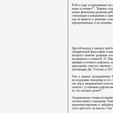
В 60-е годы в нормативных иссл
каких условиях?", "Каковы сле
новых феноменов развития ребе
стимуляции в повышении и заме
пор не привело к решению осно
неразрешимыми, в их решении, п
Другой подход к анализу пробл
эмпирической философии и наибо
которого понятие развития от
восприняли в учении И. П. Пав
принцип условного рефлекса, 
проведения строгого научного
публикация Дж. Уотсона -в 1913
Уже в первых экспериментах И
исследования поведения и его г
сих пор в американской психоло
опытов с условными рефлексами
то, что человек делает!"
Американские ученые воспринял
система нашего поведения. Гени
проконтролированы в лаборатор
этого простого, но вместе с те