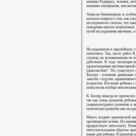
мнению Роджерса, человек, кот
внешних альтернатив, или несчас
Атака на бихевиоризм и, особен
касалось вопроса о том, как сл
исследователи считали, что за
поведения многих испытуемых. 
путей исследования научения, а 
Исследователи в европейских с
онтогенезе. Так, после работ И
ступени, их возникновение не 
действием. В ходе эволюции по
удовлетворения инстинктивной п
удовольствие". Но существует 
Бюлеру - основная движущая си
заметил сходство примитивног
возрастом. Изучение ребенка с
психология вообще невозможна,
К. Бюлер никогда не причислял 
так как этапы развития ребенк
социокультурного развития и и
психическое развитие как на ед
Много позднее критический ан
противоречит истине. По мнению
предшествует интеллекту. Раз
интеллектуальным образом приоб
верно для ребенка. В развитии 