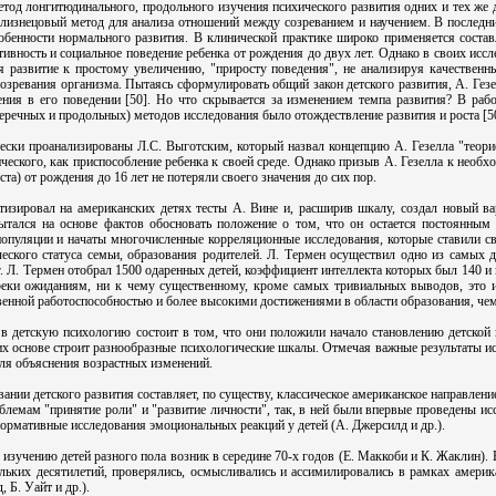
етод лонгитюдинального, продольного изучения психического развития одних и тех же 
лизнецовый метод для анализа отношений между созреванием и научением. В последние
обенности нормального развития. В клинической практике широко применяется соста
вность и социальное поведение ребенка от рождения до двух лет. Однако в своих исс
дя развитие к простому увеличению, "приросту поведения", не анализируя качественн
созревания организма. Пытаясь сформулировать общий закон детского развития, А. Гез
ния в его поведении [50]. Но что скрывается за изменением темпа развития? В работ
речных и продольных) методов исследования было отождествление развития и роста [50
ески проанализированы Л.С. Выготским, который назвал концепцию А. Гезелла "теор
ческого, как приспособление ребенка к своей среде. Однако призыв А. Гезелла к необ
та) от рождения до 16 лет не потеряли своего значения до сих пор.
тизировал на американских детях тесты А. Вине и, расширив шкалу, создал новый в
пытался на основе фактов обосновать положение о том, что он остается постоянны
популяции и начаты многочисленные корреляционные исследования, которые ставили сво
еского статуса семьи, образования родителей. Л. Термен осуществил одно из самых
 г. Л. Термен отобрал 1500 одаренных детей, коэффициент интеллекта которых был 140 и
реки ожиданиям, ни к чему существенному, кроме самых тривиальных выводов, это и
венной работоспособностью и более высокими достижениями в области образования, чем
 в детскую психологию состоит в том, что они положили начало становлению детской
 их основе строит разнообразные психологические шкалы. Отмечая важные результаты и
для объяснения возрастных изменений.
нии детского развития составляет, по существу, классическое американское направление
блемам "принятие роли" и "развитие личности", так, в ней были впервые проведены ис
нормативные исследования эмоциональных реакций у детей (А. Джерсилд и др.).
изучению детей разного пола возник в середине 70-х годов (Е. Маккоби и К. Жаклин).
ьких десятилетий, проверялись, осмысливались и ассимилировались в рамках америк
 Б. Уайт и др.).