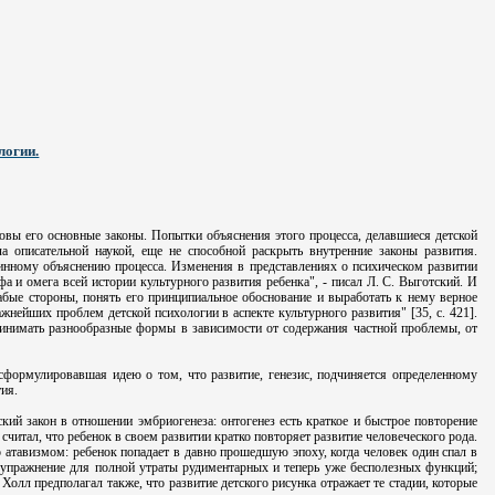
логии.
ковы его основные законы. Попытки объяснения этого процесса, делавшиеся детской
 описательной наукой, еще не способной раскрыть внутренние законы развития.
чинному объяснению процесса. Изменения в представлениях о психическом развитии
а и омега всей истории культурного развития ребенка", - писал Л. С. Выготский. И
лабые стороны, понять его принципиальное обоснование и выработать к нему верное
нейших проблем детской психологии в аспекте культурного развития" [35, с. 421].
принимать разнообразные формы в зависимости от содержания частной проблемы, от
 сформулировавшая идею о том, что развитие, генезис, подчиняется определенному
ия.
кий закон в отношении эмбриогенеза: онтогенез есть краткое и быстрое повторение
считал, что ребенок в своем развитии кратко повторяет развитие человеческого рода.
о атавизмом: ребенок попадает в давно прошедшую эпоху, когда человек один спал в
ое упражнение для полной утраты рудиментарных и теперь уже бесполезных функций;
Холл предполагал также, что развитие детского рисунка отражает те стадии, которые