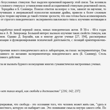
и безусловных стимулов: был выделен временной параметр этой связи. Так возникла
условного стимула в установлении новой ассоциативной стимульно-реактивной связи,
Торндайка и Б. Скиннера. Поиски ответов на вопрос о том, зависит ли научение, то
получивших в американской психологии название драйва, привели к более сложным
ую теорию научения до такой степени зрелости, что она готова была ассимилировать
 от строгого поведенческого эксперимента павловского типа к изучению мотивации и
ыработки новой нервной связи, новых поведенческих актов. В 50-х - 60-х годах
ова и А. В. Запорожца. Большой интерес вызвало изучение таких свойств стимула, как
йном. Однако Д. Берлайн, как и многие другие ученые [27; 194], рассматривал
низации и функционирования психической деятельности, с позиций ориентировочно-
роения нового поведенческого акта в лаборатории, на глазах экспериментатора. Она
анного по желанию экспериментатора поведенческого акта (Б. Скиннер). Столь
енного действия.
огла не вызвать бурного возмущения многих гуманистически настроенных ученых.
 нет таких вещей, как свобода и достоинство" [216; 142; 237].
еркивая, что свобода - это осознание того, что человек может жить сам, "здесь и
известного, которую он выбирает сам. Это понимание смысла внутри самого себя. По