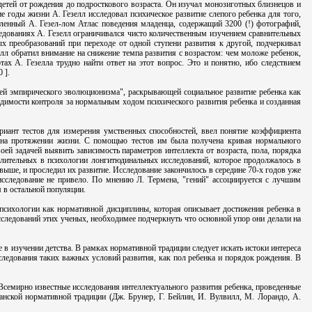
детей от рождения до подросткового возраста. Он изучал монозиготных близнецов и
 годы жизни А. Гезелл исследовал психическое развитие слепого ребенка для того,
вленный А. Гезел-лом Атлас поведения младенца, содержащий 3200 (!) фотографий,
ледованиях А. Гезелл ограничивался чисто количественным изучением сравнительных
ых преобразований при переходе от одной ступени развития к другой, подчеркивал
елл обратил внимание на снижение темпа развития с возрастом: чем моложе ребенок,
ах А. Гезелла трудно найти ответ на этот вопрос. Это и понятно, ибо следствием
 ].
ией эмпирического эволюционизма", раскрывающей социальное развитие ребенка как
ходимости контроля за нормальным ходом психического развития ребенка и созданная
ариант тестов для измерения умственных способностей, ввел понятие коэффициента
м на протяжении жизни. С помощью тестов им была получена кривая нормального
ей задачей выявить зависимость параметров интеллекта от возраста, пола, порядка
 длительных в психологии лонгитюдинальных исследований, которое продолжалось в
 выше, и проследил их развитие. Исследование закончилось в середине 70-х годов уже
сследование не привело. По мнению Л. Термена, "гений" ассоциируется с лучшим
 в остальной популяции.
 психологии как нормативной дисциплины, которая описывает достижения ребенка в
сследований этих ученых, необходимее подчеркнуть что основной упор они делали на
 в изучении детства. В рамках нормативной традиции следует искать истоки интереса
следования таких важных условий развития, как пол ребенка и порядок рождения. В
 Всемирно известные исследования интеллектуального развития ребенка, проведенные
анской нормативной традиции (Дж. Брунер, Г. Бейлин, И. Вулвилл, М. Лорандо, А.