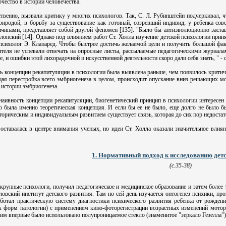
чество в истории человечества.
ственно, вызвали критику у многих психологов. Так, С. Л. Рубинштейн подчеркивал, 
природой, в борьбу за существование как готовый, созревший индивид; у ребенка со
инами, представляет собой другой феномен [135]. "Было бы антиэволюционно заставл
Блонский [14]. Однако под влиянием работ Ст. Холла изучение детской психологии пр
психолог Э. Клапаред. Чтобы быстрее достичь желаемой цели и получить большой факт
теля не успевали отвечать на опросные листы, рассылаемые педагогическими журналами
, и ошибки этой лихорадочной и искусственной деятельности скоро дали себя знать, " - с
ть концепции рекапитуляции в психологии была выявлена раньше, чем появилось критич
я перестройка всего эмбриогенеза в целом, происходит опускание вниз решающих мо
 истории эмбриогенеза.
наивность концепции рекапитуляции, биогенетический принцип в психологии интересен 
то была именно теоретическая концепция. И если бы ее не было, еще долго не было б
торическим и индивидуальным развитием существует связь, которая до сих пор недостат
оставалась в центре внимания ученых, но идеи Ст. Холла оказали значительное влия
1. Нормативный подход к исследованию детс
(с.35-38)
 крупные психологи, получил педагогическое и медицинское образование и затем более 
овский институт детского развития. Там по сей день изучается онтогенез психики, про
ботал практическую систему диагностики психического развития ребенка от рождени
 форм патологии) с применением кино-фоторегистрации возрастных изменений моторн
им впервые было использовано полупроницаемое стекло (знаменитое "зеркало Гезелла")