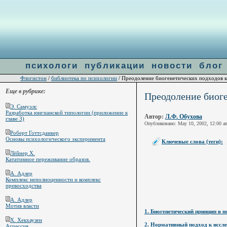
Warning
: file_get_contents(http://ulogin.ru/token.php?token=&host=flogiston.ru) [
function.fi
психологи
публикации
новости
блог
Флогистон
библиотека по психологии
/
/ Преодоление биогенетических подходов к
Еще в рубрике:
Преодоление биоге
Э. Самуэлс
Разработка юнгианской типологии (приложение к
Автор:
Л.Ф. Обухова
главе 3)
Опубликовано: May 10, 2002, 12:00 a
Роберт Готтсданкер
Основы психологического эксперимента
Ключевые слова (теги):
Лёйнер Х.
Кататимное переживание образов.
А. Адлер
Комплекс неполноценности и комплекс
превосходства
А. Адлер
Мотив власти
1. Биогенетический принцип в п
Х. Хекхаузен
2. Нормативный подход к иссле
Агрессия