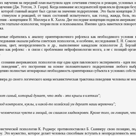
ях научения на передний план выступила идея сочетания стимула и реакции, условных 
аучения (Дж. Уотсон, Э. Газри). Когда внимание исследователей привлекли функции без
 которой главный акцент был сделан на значении подкрепления. Это были концепции Э. 
у стимулом и реакцией, от таких состояний испытуемого, как голод, жажда, боль, 
ния - концепциям Н. Миллера и К. Халла. Две последние концепции подняли американск
сти гештальт-психологии, теории поля и психоанализа. Именно здесь наметился поворот
ка.
ченые обратились к анализу ориентировочного рефлекса как необходимого условия в
следования оказали работы советских психологов, и особенно, исследования Е. Н. Сокол
визна, цвет, неопределенность и др., выполненное канадским психологом Д. Берла
о как рефлекс - в связи с проблемами нейрофизиологии мозга, а не с позиций орга
.
ознании американских психологов еще одна идея павловского эксперимента - идея пост
 поведения", его построения на основе положительного подкрепления любого выбр
дению полностью игнорировал необходимость ориентировки субъекта в условиях собств
ннера до своего логического конца механистическая трактовка поведения человека не м
 тот самый, который думает, что люди - это крысы в клетках";
 под контролем, куклы, и какой-то хозяйский ум дергает наши веревочки";
 человеческих чувств и эмоций, он слишком хладнокровен. Кроме того, он говорит, что
нистической психологии К. Роджерс противопоставлял Б. Скиннеру свою позицию, подч
ру. Это мужество, которое делает человека способным вступать в неопределенность не