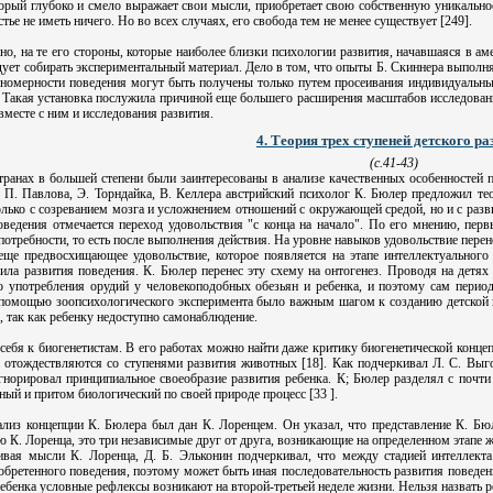
орый глубоко и смело выражает свои мысли, приобретает свою собственную уникальност
тье не иметь ничего. Но во всех случаях, его свобода тем не менее существует [249].
но, на те его стороны, которые наиболее близки психологии развития, начавшаяся в ам
едует собирать экспериментальный материал. Дело в том, что опыты Б. Скиннера выпол
кономерности поведения могут быть получены только путем просеивания индивидуальн
Такая установка послужила причиной еще большего расширения масштабов исследовани
вместе с ним и исследования развития.
4. Теория трех ступеней детского ра
(с.41-43)
транах в большей степени были заинтересованы в анализе качественных особенностей п
. П. Павлова, Э. Торндайка, В. Келлера австрийский психолог К. Бюлер предложил тео
только с созреванием мозга и усложнением отношений с окружающей средой, но и с раз
ведения отмечается переход удовольствия "с конца на начало". По его мнению, первы
отребности, то есть после выполнения действия. На уровне навыков удовольствие пере
еще предвосхищающее удовольствие, которое появляется на этапе интеллектуального 
ла развития поведения. К. Бюлер перенес эту схему на онтогенез. Проводя на детя
о употребления орудий у человекоподобных обезьян и ребенка, и поэтому сам пер
 помощью зоопсихологического эксперимента было важным шагом к созданию детской пси
 так как ребенку недоступно самонаблюдение.
себя к биогенетистам. В его работах можно найти даже критику биогенетической концеп
а отождествляются со ступенями развития животных [18]. Как подчеркивал Л. С. Вы
гнорировал принципиальное своеобразие развития ребенка. К; Бюлер разделял с почт
иный и притом биологический по своей природе процесс [33 ].
ализ концепции К. Бюлера был дан К. Лоренцем. Он указал, что представление К. Бю
 К. Лоренца, это три независимые друг от друга, возникающие на определенном этапе ж
вивая мысли К. Лоренца, Д. Б. Эльконин подчеркивал, что между стадией интеллект
ретенного поведения, поэтому может быть иная последовательность развития поведения:
ребенка условные рефлексы возникают на второй-третьей неделе жизни. Нельзя назвать 