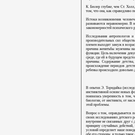
К. Бюлер глубже, чем Ст. Холл,
том, что она, как справедливо п
Истоки возникновения человече
развиваются неравномерно. В н
закономерностей психического р
Исследования антропологов и
производительных сил общества
племен выходят замуж в возраст
причина женитьбы мужчины на 
функции. Цель включения девуш
среде, где ей в будущем предст
причины. Содержание детства,
происхождение периодов детств
ребенка происходило довольно 
В опытах Э. Торндайка (исслед
инстинктивной основе новых фо
появилась уверенность в том, 
биологии, от инстинкта, от нас
этой проблемы.
Вопрос о том, оправдывается л
своих исследованиях детского 
внутренне не связанных друг с 
принципу случайных действий, 
условий определяет наше поведе
обе его стороны, и только тако