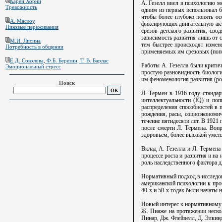
Карен Хорни
А. Гезелл ввел в психологию м
Тревожность
одним из первых использовал б
чтобы более глубоко понять ос
А. Маслоу
фиксирующих двигательную акти
Пиковые переживания
срезов детского развития, сво
зависимость развития лишь от 
М.И. Лисина
тем быстрее происходят измене
Потребность в общении
применяемых им срезовых (попе
Е.Д. Соколова, Ф.Б. Березин, Т. В. Барлас
Работы А. Гезелла были критич
Эмоциональный стресс
простую разновидность биологи
им феноменология развития (рос
Поиск
Л. Термен в 1916 году стандар
интеллектуальности (IQ) и по
распределения способностей в 
рождения, расы, социоэкономич
течение пятидесяти лет. В 1921
после смерти Л. Термена. Воп
здоровьем, более высокой умст
Вклад А. Гезелла и Л. Термена
процессе роста и развития и на
роль наследственного фактора 
Нормативный подход в исследова
американской психологии к про
40-х и 50-х годах были начаты 
Новый интерес к нормативному 
Ж. Пиаже на протяжении нескол
Пинар, Дж. Флейвелл, Д. Элкинд,