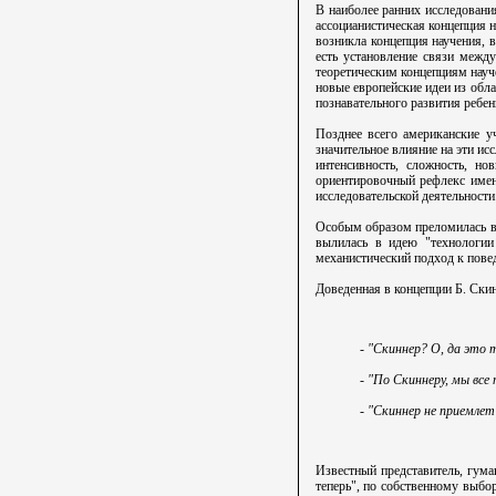
В наиболее ранних исследовани
ассоцианистическая концепция н
возникла концепция научения, в
есть установление связи межд
теоретическим концепциям науче
новые европейские идеи из обла
познавательного развития ребен
Позднее всего американские у
значительное влияние на эти ис
интенсивность, сложность, но
ориентировочный рефлекс именн
исследовательской деятельности
Особым образом преломилась в с
вылилась в идею "технологии
механистический подход к пове
Доведенная в концепции Б. Ски
- "Скиннер? О, да это
- "По Скиннеру, мы все
- "Скиннер не приемлет
Известный представитель, гума
теперь", по собственному выбо