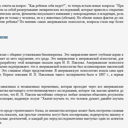
твета на вопрос: "Как ребенок себя ведет?", то теперь встали новые вопросы: "При
кли за собой развертывание эмпирических исследований, которые привели к открытию
нческих актов, феномены визуального внимания у новорожденных и младенцев, роль
 не только у человека, но и у животных (обезьян). Но обилие новых фактов до сих
итие ребенка? По мнению самих американских психологов, вопросы стали еще более
вития
язан с общими установками бихевиоризма. Это направление имеет глубокие корни в
ает из него окружение, его среда. Это направление в американской психологии, для
 разработку этой концепции оказали идеи И. П. Павлова. Американские психологи
Обычно подчеркивают, что в американской психологии был ассимилирован павловский
и. Это слишком общее представление. В американскую психологию вошла сама идея
. Первое описание И. П. Павловым такого эксперимента было в 1897 г., а первая
зависимых и независимых переменных, которая проходит через все американские
нства настоящего естественнонаучного исследования, которое так высоко ценится до
звестно, что И. П. Павлов настойчиво отвергал любые попытки объяснить результаты
люцию, выдвинув лозунг "Хватит изучать то, что человек думает; давайте изучать
что вроде строительного блока, из множества которых может быть построена сложная
ось показать, как простые элементы могут быть изолированы, подвергнуты анализу и
олько десятилетий, и каждый раз перед исследователями выступал один из аспектов
а.