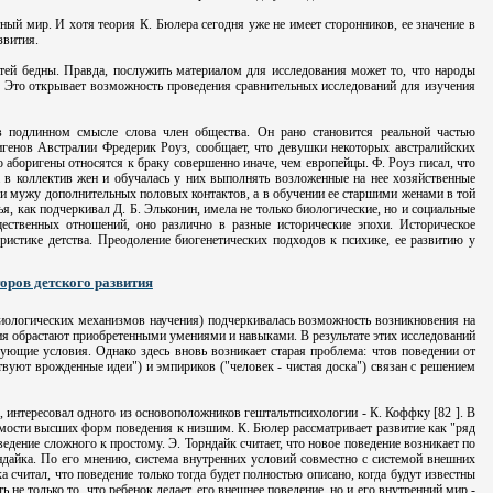
тный мир. И хотя теория К. Бюлера сегодня уже не имеет сторонников, ее значение в
звития.
етей бедны. Правда, послужить материалом для исследования может то, что народы
. Это открывает возможность проведения сравнительных исследований для изучения
в подлинном смысле слова член общества. Он рано становится реальной частью
ригенов Австралии Фредерик Роуз, сообщает, что девушки некоторых австралийских
то аборигены относятся к браку совершенно иначе, чем европейцы. Ф. Роуз писал, что
 в коллектив жен и обучалась у них выполнять возложенные на нее хозяйственные
ии мужу дополнительных половых контактов, а в обучении ее старшими женами в той
я, как подчеркивал Д. Б. Эльконин, имела не только биологические, но и социальные
щественных отношений, оно различно в разные исторические эпохи. Историческое
ристике детства. Преодоление биогенетических подходов к психике, ее развитию у
оров детского развития
зиологических механизмов научения) подчеркивалась возможность возникновения на
я обрастают приобретенными умениями и навыками. В результате этих исследований
вующие условия. Однако здесь вновь возникает старая проблема: чтов поведении от
твуют врожденные идеи") и эмпириков ("человек - чистая доска") связан с решением
, интересовал одного из основоположников гештальтпсихологии - К. Коффку [82 ]. В
имости высших форм поведения к низшим. К. Бюлер рассматривает развитие как "ряд
дение сложного к простому. Э. Торндайк считает, что новое поведение возникает по
ндайка. По его мнению, система внутренних условий совместно с системой внешних
 считал, что поведение только тогда будет полностью описано, когда будут известны
не только то, что ребенок делает, его внешнее поведение, но и его внутренний мир -