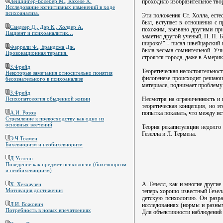
проходило изобразительное твор
Лейцингер-Болебер М., Кэхеле Х.
Исследование когнитивных изменений в ходе
психоанализа.
Эти положения Ст. Холла, есте
был, вступает в отношения с 
Сандлер Д., Дэр К., Холдер А.
похожим, вызвано другими прич
Пациент и психоаналитик…
заметил другой ученый, П. П. 
широко!" - писал швейцарский 
Фаррели Ф., Брандсма Дж.
была весьма сомнительной. Учи
Провокационная терапия.
строятся города, даже в Америке
З.Фрейд
Теоретическая несостоятельнос
Некоторые замечания относительно понятия
филогенезе происходит решающа
бесознательного в психоанализе
материале, поднимает проблему
З.Фрейд
Несмотря на ограниченность и 
Психопатология обыденной жизни
теоретическая концепция, но э
попытка показать, что между ис
А.И. Розов
Стремление к превосходству как одно из
основных влечений
Теория рекапитуляции недолго 
Гезелла и Л. Термена.
Э.Ч.Толмен
Бихевиоризм и необихевиоризм
Д.Уотсон
Поведение как предмет психологии (бихевиоризм
и необихевиоризм)
А. Гезелл, как и многие другие
Х. Хекхаузен
Мотивация достижения
теперь хорошо известный Гезелл
детскую психологию. Он разра
Л.И. Божович
исследованиях (нормы и разных
Потребность в новых впечатлениях
Для объективности наблюдений 