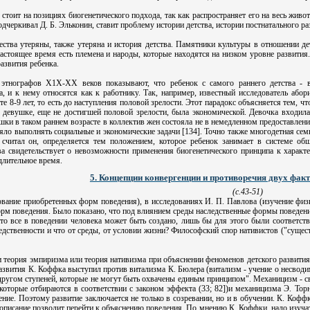
 стоит на позициях биогенетического подхода, так как распространяет его на весь живо
одчеркивал Д. Б. Эльконин, ставит проблему истории детства, истории постнатального ра
ства утеряны, также утеряна и история детства. Памятники культуры в отношении д
астоящее время есть племена и народы, которые находятся на низком уровне развития
азвития ребенка.
 этнографов Х1Х-ХХ веков показывают, что ребенок с самого раннего детства - 
, и к нему относятся как к работнику. Так, например, известный исследователь або
е 8-9 лет, то есть до наступления половой зрелости. Этот парадокс объясняется тем, ч
девушке, еще не достигшей половой зрелости, была экономической. Девочка входила
ки в таком раннем возрасте в коллектив жен состояла не в немедленном предоставлен
ояло выполнять социальные и экономические задачи [134]. Точно также многодетная семь
 считал он, определяется тем положением, которое ребенок занимает в системе об
а свидетельствует о невозможности применения биогенетического принципа к характе
длительное время.
5. Концепции конвергенции и противоречия двух факт
(с.43-51)
ование приобретенных форм поведения), в исследованиях И. П. Павлова (изучение фи
рм поведения. Было показано, что под влиянием среды наследственные формы поведени
что все в поведении человека может быть создано, лишь бы для этого были соответст
ледственности и что от среды, от условии жизни? Философский спор нативистов ("сущес
и теория эмпиризма или теория нативизма при объяснении феноменов детского развития
развития К. Коффка выступил против витализма К. Бюлера (витализм - учение о несвод
другом ступеней, которые не могут быть охвачены единым принципом". Механицизм - све
которые отбираются в соответствии с законом эффекта (33; 82])и механицизма Э. Тор
ние. Поэтому развитие заключается не только в созревании, но и в обучении. К. Коффка
е описание позволит перейти к объяснению поведения. По мнению К. Коффки, надо изучать 