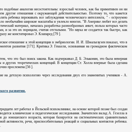
что подобные аналогии несостоятельны: взрослый человек, как бы примитивен он ни
всем другие отношения с окружающей действительностью. Поэтому то, что кажется
ять ребенка переживать все заблуждения человеческого интеллекта, " - остроумно
иняло необычайно широкие масштабы и увлекло многих. "В Америке любят все делать
ический материал, началась разработка разнообразных анкет, польза которых часто
, и за это их порицали, считая отсталыми. "Но наука не создается так быстро, как
разу же констатировал Э. Клапаред [79 ].
еское отношение к этой концепции в эмбриологии. И. И. Шмальгаузен показал, что в
ментов развития [171]. Критика Э. Геккеля, основанная на громадном фактическом
тем, что это был поиск закона. Как подчеркивал Д. Б. Эльконин, это была неверная
ы и других теоретических концепций. В концепции Ст. Холла впервые была сделана
очно прослежена [56 ].
ние на детскую психологию через исследования двух его знаменитых учеников - А.
кого развития.
тридцати лет работал в Йельской психоклинике, на основе которой позже был создан
водятся клинические и педагогические исследования. Значителен вклад А. Гезелла в
я до юношеского возраста, которая базируется на систематических сравнительных
ой активности, речи, приспособительных реакций и социальных контактов ребенка.
.