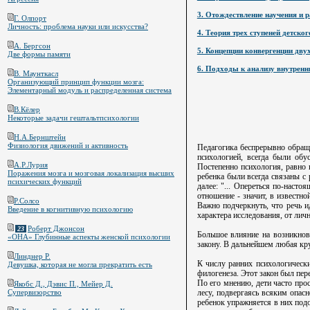
3. Отождествление научения и р
Г. Олпорт
Личность: проблема науки или искусства?
4. Теория трех ступеней детског
A. Бергсон
5. Концепции конвергенции двух
Две формы памяти
6. Подходы к анализу внутренн
В. Маунткасл
Организующий принцип функции мозга:
Элементарный модуль и распределенная система
В.Кёлер
Некоторые задачи гештальтпсихологии
Н.А.Бернштейн
Физиология движений и активность
Педагогика беспрерывно обраща
психологией, всегда были обу
А.Р.Лурия
Постепенно психология, равно 
Поражения мозга и мозговая локализация высших
ребенка были всегда связаны с 
психических функций
далее: "... Опереться по-наст
отношение - значит, в известн
Р.Солсо
Важно подчеркнуть, что речь и
Введение в когнитивную психологию
характера исследования, от лич
Роберт Джонсон
23
Большое влияние на возникнове
«ОНА» Глубинные аспекты женской психологии
закону. В дальнейшем любая кру
Линднер Р.
К числу ранних психологически
Девушка, которая не могла прекратить есть
филогенеза. Этот закон был пер
По его мнению, дети часто прос
Якобс Д., Дэвис П., Мейер Д.
лесу, подвергаясь всяким опас
Супервизорство
ребенок упражняется в них подо