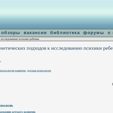
]: failed to open stream: Connection refused in
/home/u14683/flogiston.ru/ww
le-get-contents
обзоры
вакансии
библиотека
форумы
о
 исследованию психики ребенка
нетических подходов к исследованию психики реб
m
,
психология развития
детская психология
сихологии.
дованию детского развития.