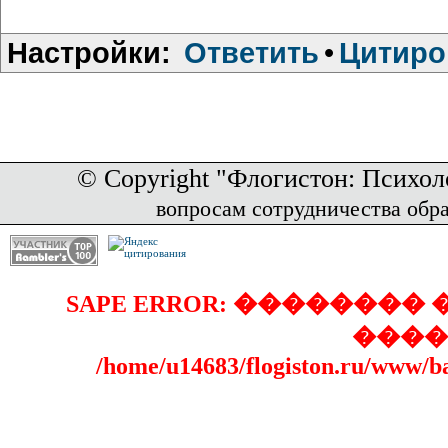
Настройки:
Ответить
•
Цитиро
© Copyright "Флогистон: Психол
вопросам сотрудничества обр
SAPE ERROR: �������
����
/home/u14683/flogiston.ru/www/b