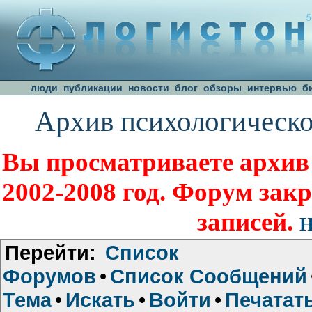
люди
публикации
новости
блог
обзоры
интервью
б
Архив психологическо
Вы просматриваете архив
2002-2008 год. Форум зак
записей.
Н
Перейти:
Список
Форумов
•
Список Сообщений
Тема
•
Искать
•
Войти
•
Печатат