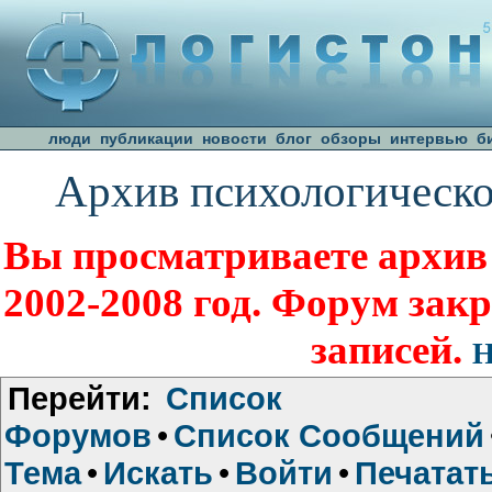
люди
публикации
новости
блог
обзоры
интервью
б
Архив психологическо
Вы просматриваете архив
2002-2008 год. Форум зак
записей.
Н
Перейти:
Список
Форумов
•
Список Сообщений
Тема
•
Искать
•
Войти
•
Печатат