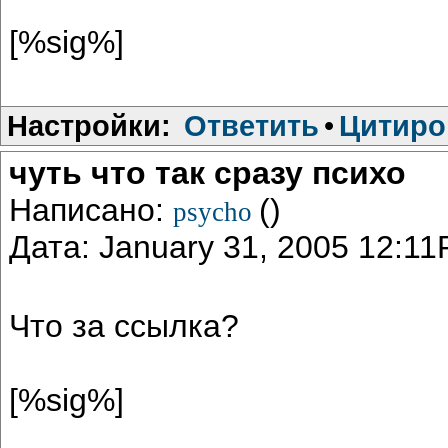
[%sig%]
Настройки:
Ответить
•
Цитиро
чуть что так сразу психо
Написано:
()
psycho
Дата: January 31, 2005 12:1
Что за ссылка?
[%sig%]