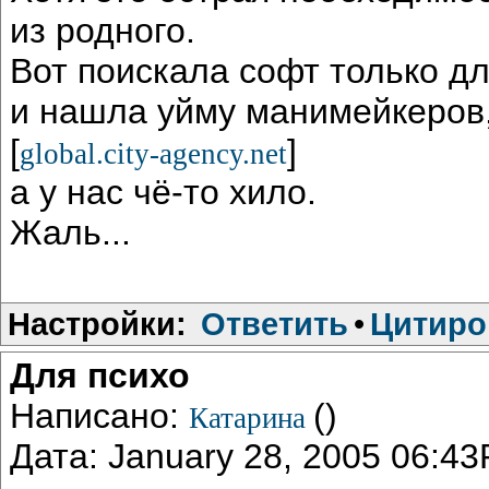
из родного.
Вот поискала софт только дл
и нашла уйму манимейкеров
[
]
global.city-agency.net
а у нас чё-то хило.
Жаль...
Настройки:
Ответить
•
Цитиро
Для психо
Написано:
()
Катарина
Дата: January 28, 2005 06:4