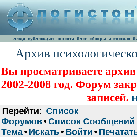
люди
публикации
новости
блог
обзоры
интервью
б
Архив психологическо
Вы просматриваете архив
2002-2008 год. Форум зак
записей.
Н
Перейти:
Список
Форумов
•
Список Сообщений
Тема
•
Искать
•
Войти
•
Печатат