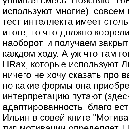
убойная смесь. Поясняю: 16P
используют многие), совсем
тест интеллекта имеет столь
итоге, то что должно коррел
наоборот, и получаем закрыт
каждом ходу. А уж что там г
HRах, которые используют Л
ничего не хочу сказать про
но какие формы она приобрет
интерпретацию путают (здес
адаптированность, благо ес
Ильин в совей книге "Мотив
тип мотивации определяет. Н