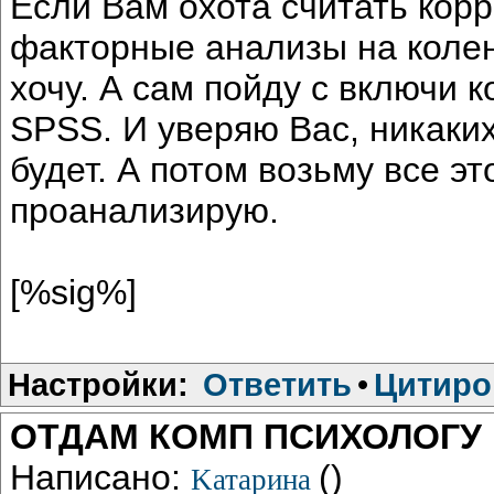
Если Вам охота считать кор
факторные анализы на коленк
хочу. А сам пойду с включи к
SPSS. И уверяю Вас, никаких
будет. А потом возьму все э
проанализирую.
[%sig%]
Настройки:
Ответить
•
Цитиро
ОТДАМ КОМП ПСИХОЛОГУ 
Написано:
()
Kатарина