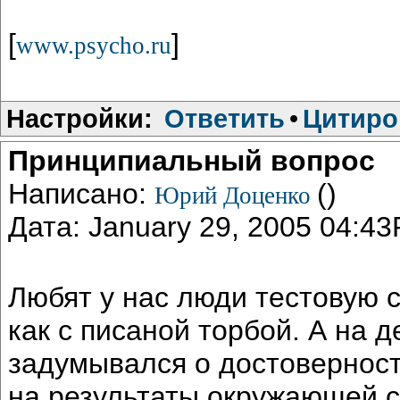
[
]
www.psycho.ru
Настройки:
Ответить
•
Цитиро
Принципиальный вопрос
Написано:
()
Юрий Доценко
Дата: January 29, 2005 04:4
Любят у нас люди тестовую с
как с писаной торбой. А на д
задумывался о достоверности
на результаты окружающей с