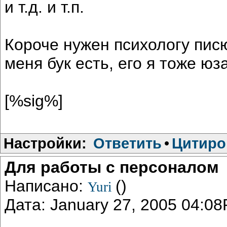
и т.д. и т.п.
Короче нужен психологу пис
меня бук есть, его я тоже ю
[%sig%]
Настройки:
Ответить
•
Цитиро
Для работы с персоналом
Написано:
()
Yuri
Дата: January 27, 2005 04:0