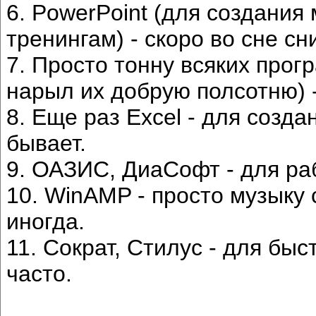
6. PowerPoint (для создания
тренингам) - скоро во сне сн
7. Просто тонну всяких прог
нарыл их добрую полсотню) 
8. Еще раз Excel - для созда
бывает.
9. ОАЗИС, ДиаСофт - для ра
10. WinAMP - просто музыку 
иногда.
11. Сократ, Стилус - для быс
часто.