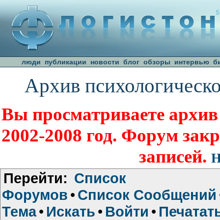
люди
публикации
новости
блог
обзоры
интервью
б
Архив психологическо
Вы просматриваете архив
2002-2008 год. Форум зак
записей.
Н
Перейти:
Список
Форумов
•
Список Сообщений
Тема
•
Искать
•
Войти
•
Печатат