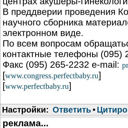
центрах акушеры-гинекологи
В преддверии проведения Ко
научного сборника материало
электронном виде.
По всем вопросам обращатьс
контактные телефоны (095) 2
Факс (095) 265-2232 e-mail:
p
[
]
www.congress.perfectbaby.ru
[
]
www.perfectbaby.ru
Настройки:
Ответить
•
Цитиро
реклама...